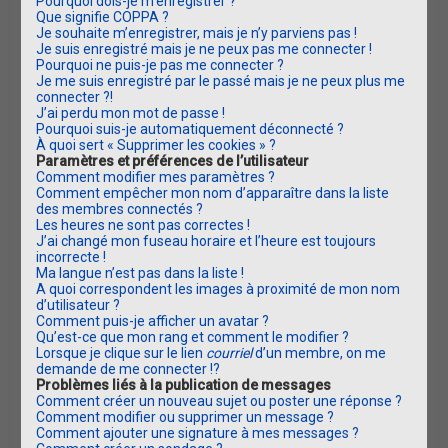
Pourquoi dois-je m’enregistrer ?
c
Que signifie COPPA ?
Je souhaite m’enregistrer, mais je n’y parviens pas !
h
Je suis enregistré mais je ne peux pas me connecter !
e
Pourquoi ne puis-je pas me connecter ?
Je me suis enregistré par le passé mais je ne peux plus me
r
connecter ?!
J’ai perdu mon mot de passe !
Pourquoi suis-je automatiquement déconnecté ?
À quoi sert « Supprimer les cookies » ?
Paramètres et préférences de l’utilisateur
Comment modifier mes paramètres ?
Comment empêcher mon nom d’apparaître dans la liste
des membres connectés ?
Les heures ne sont pas correctes !
J’ai changé mon fuseau horaire et l’heure est toujours
incorrecte !
Ma langue n’est pas dans la liste !
A quoi correspondent les images à proximité de mon nom
d’utilisateur ?
Comment puis-je afficher un avatar ?
Qu’est-ce que mon rang et comment le modifier ?
Lorsque je clique sur le lien
courriel
d’un membre, on me
demande de me connecter !?
Problèmes liés à la publication de messages
Comment créer un nouveau sujet ou poster une réponse ?
Comment modifier ou supprimer un message ?
Comment ajouter une signature à mes messages ?