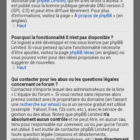
distribué par
phpBB Limited
, qui en a les droits d’auteur. Il
est publié sous la licence publique générale GNU version 2
(GPL-2.0) et peut être diffusé librement. Pour plus
d’informations, visitez la page «
À propos de phpBB
» (en
anglais).
Haut
Pourquoi la fonctionnalité X n’est pas disponible ?
Ce logiciel a été développé et mis sous licence par phpBB
Limited. Si vous pensez qu’une fonctionnalité nécessite
d’être ajoutée, visitez la page
phpBB Ideas
(en anglais) où
vous pouvez voter pour des idées proposées ou en
suggérer de nouvelles.
Haut
Qui contacter pour les abus ou les questions légales
concernant ce forum ?
Contactez n’importe lequel des administrateurs de la liste
« L’équipe du forum ». Si vous restez sans réponse alors
prenez contact avec le propriétaire du domaine (en faisant
une
recherche sur whois
) ou si un service gratuit est utilisé
(exemple : Yahoo!, Free, f2s.com, etc.), avec le service de
gestion ou des abus. Notez que phpBB Limited
n’a
absolument aucun contrôle
et ne peut être, en aucun cas,
tenu pour responsable sur
comment
,
où
ou
par qui
ce forum
est utilisé. Il est inutile de contacter phpBB Limited pour
toute question légale (cessions et désistements,
responsabilité, propos diffamatoires, etc.)
non directement