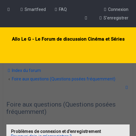
Smartfeed
FAQ
Connexion
S’enregistrer
Allo Le G - Le Forum de discussion Cinéma et Séries
Index du forum
Foire aux questions (Questions posées fréquemment)
R
e
Foire aux questions (Questions posées
c
fréquemment)
h
e
r
Problèmes de connexion et d’enregistrement