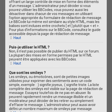
offrant un large contrôle de mise en forme des éléments
d’un message. L’administrateur peut décider si vous
pouvez utiliser les BBCodes, vous pouvez aussi les
désactiver dans chacun de vos messages en utilisant
l’option appropriée du formulaire de rédaction de message.
Le BBCode lui-même est similaire au style HTML, mais les
balises sont incluses entre crochets [ et ] plutôt que < et >.
Pour plus d’informations sur le BBCode, consultez le guide
accessible depuis la page de rédaction de message.
Haut
Puis-je utiliser le HTML ?
Non, il n’est pas possible de publier du HTML sur ce forum.
La plupart des mises en forme permises par le HTML
peuvent être appliquées avec les BBCodes.
Haut
Que sont les smileys ?
Les smileys, ou émoticônes, sont de petites images
utilisées pour exprimer des sentiments avec un code
simple, exemple : :) signifie joyeux, :( signifie triste. La liste
complète des smileys est visible sur la page de rédaction de
message. Essayez toutefois de ne pas en abuser. Ils
peuvent rapidement rendre un message illisible et un
modérateur peut décider de les retirer ou simplement
d’effacer le message. L’administrateur peut aussi avoir
défini un nombre maximum de smileys par message.