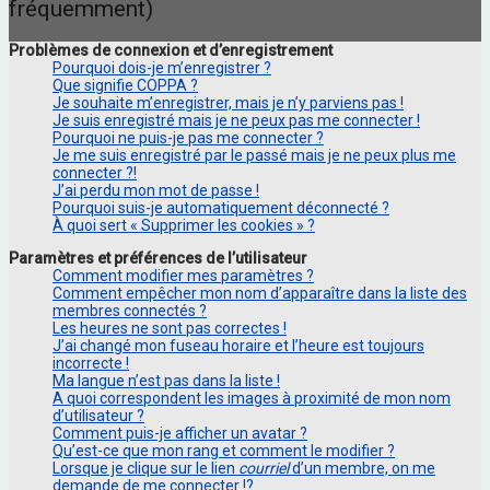
fréquemment)
Problèmes de connexion et d’enregistrement
Pourquoi dois-je m’enregistrer ?
Que signifie COPPA ?
Je souhaite m’enregistrer, mais je n’y parviens pas !
Je suis enregistré mais je ne peux pas me connecter !
Pourquoi ne puis-je pas me connecter ?
Je me suis enregistré par le passé mais je ne peux plus me
connecter ?!
J’ai perdu mon mot de passe !
Pourquoi suis-je automatiquement déconnecté ?
À quoi sert « Supprimer les cookies » ?
Paramètres et préférences de l’utilisateur
Comment modifier mes paramètres ?
Comment empêcher mon nom d’apparaître dans la liste des
membres connectés ?
Les heures ne sont pas correctes !
J’ai changé mon fuseau horaire et l’heure est toujours
incorrecte !
Ma langue n’est pas dans la liste !
A quoi correspondent les images à proximité de mon nom
d’utilisateur ?
Comment puis-je afficher un avatar ?
Qu’est-ce que mon rang et comment le modifier ?
Lorsque je clique sur le lien
courriel
d’un membre, on me
demande de me connecter !?