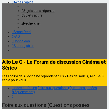
Accès rapide
Sujets sans réponse
Sujets actifs
Rechercher
Smartfeed
FAQ
Connexion
S’enregistrer
Allo Le G - Le Forum de discussion Cinéma et
Séries
Les Forum de Allociné ne répondent plus ? Pas de soucis, Allo-Le-G
est là pour vous !
Index du forum
Foire aux questions (Questions posées
fréquemment)
Rechercher
Foire aux questions (Questions posées