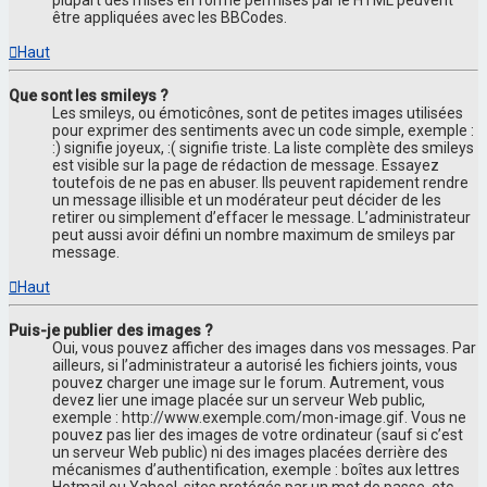
plupart des mises en forme permises par le HTML peuvent
être appliquées avec les BBCodes.
Haut
Que sont les smileys ?
Les smileys, ou émoticônes, sont de petites images utilisées
pour exprimer des sentiments avec un code simple, exemple :
:) signifie joyeux, :( signifie triste. La liste complète des smileys
est visible sur la page de rédaction de message. Essayez
toutefois de ne pas en abuser. Ils peuvent rapidement rendre
un message illisible et un modérateur peut décider de les
retirer ou simplement d’effacer le message. L’administrateur
peut aussi avoir défini un nombre maximum de smileys par
message.
Haut
Puis-je publier des images ?
Oui, vous pouvez afficher des images dans vos messages. Par
ailleurs, si l’administrateur a autorisé les fichiers joints, vous
pouvez charger une image sur le forum. Autrement, vous
devez lier une image placée sur un serveur Web public,
exemple : http://www.exemple.com/mon-image.gif. Vous ne
pouvez pas lier des images de votre ordinateur (sauf si c’est
un serveur Web public) ni des images placées derrière des
mécanismes d’authentification, exemple : boîtes aux lettres