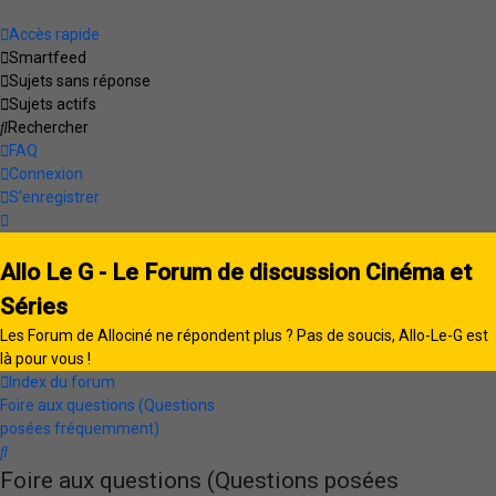
Accès rapide
Smartfeed
Sujets sans réponse
Sujets actifs
Rechercher
FAQ
Connexion
S’enregistrer
Allo Le G - Le Forum de discussion Cinéma et
Séries
Les Forum de Allociné ne répondent plus ? Pas de soucis, Allo-Le-G est
là pour vous !
Index du forum
Foire aux questions (Questions
posées fréquemment)
Rechercher
Foire aux questions (Questions posées