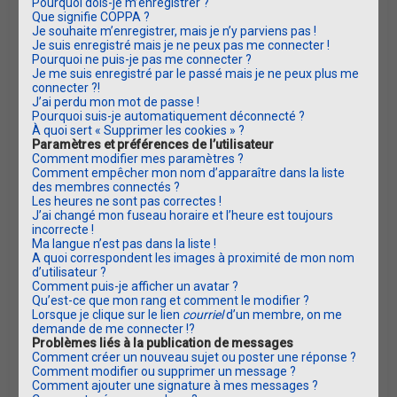
Pourquoi dois-je m’enregistrer ?
c
Que signifie COPPA ?
Je souhaite m’enregistrer, mais je n’y parviens pas !
h
Je suis enregistré mais je ne peux pas me connecter !
e
Pourquoi ne puis-je pas me connecter ?
Je me suis enregistré par le passé mais je ne peux plus me
r
connecter ?!
J’ai perdu mon mot de passe !
Pourquoi suis-je automatiquement déconnecté ?
À quoi sert « Supprimer les cookies » ?
Paramètres et préférences de l’utilisateur
Comment modifier mes paramètres ?
Comment empêcher mon nom d’apparaître dans la liste
des membres connectés ?
Les heures ne sont pas correctes !
J’ai changé mon fuseau horaire et l’heure est toujours
incorrecte !
Ma langue n’est pas dans la liste !
A quoi correspondent les images à proximité de mon nom
d’utilisateur ?
Comment puis-je afficher un avatar ?
Qu’est-ce que mon rang et comment le modifier ?
Lorsque je clique sur le lien
courriel
d’un membre, on me
demande de me connecter !?
Problèmes liés à la publication de messages
Comment créer un nouveau sujet ou poster une réponse ?
Comment modifier ou supprimer un message ?
Comment ajouter une signature à mes messages ?