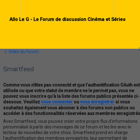
Allo Le G - Le Forum de discussion Cinéma et Séries
Index du forum
Smartfeed
Comme vous n’êtes pas connecté et que l’authentification OAuth est
utilisée ou que votre statut de membre ne le permet pas, vous ne
pouvez vous inscrire qu’à la liste des forums publics présentée ci-
dessous. Veuillez
vous connecter
ou
vous enregistrer
si vous
souhaitez également vous abonner à des forums non publics ou
accéder à des fonctionnalités réservées aux membres enregistrés
Avec Smartfeed, vous pouvez créer votre propre flux d’informations
personnalisé à partir des messages de ce forum et les lire avec le
lecteur de nouvelles de votre choix. Smartfeed prend en charge
l’authentification des membres enregistrés, leur permettant de