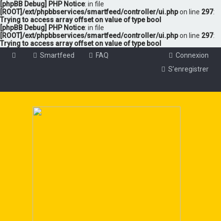
[phpBB Debug] PHP Notice
: in file
[ROOT]/ext/phpbbservices/smartfeed/controller/ui.php
on line
297
:
Trying to access array offset on value of type bool
[phpBB Debug] PHP Notice
: in file
[ROOT]/ext/phpbbservices/smartfeed/controller/ui.php
on line
297
:
Trying to access array offset on value of type bool
Smartfeed
FAQ
Connexion
S’enregistrer