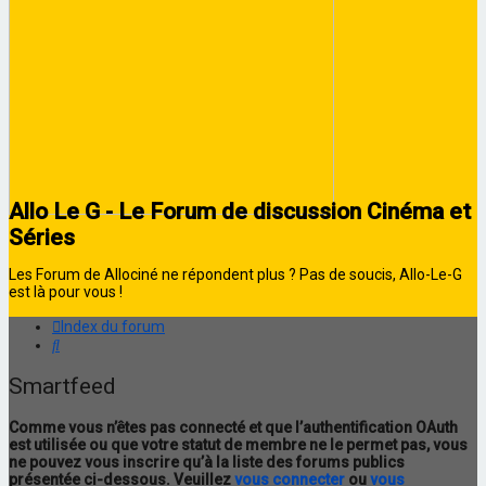
Allo Le G - Le Forum de discussion Cinéma et
Séries
Les Forum de Allociné ne répondent plus ? Pas de soucis, Allo-Le-G
est là pour vous !
Index du forum
Rechercher
Smartfeed
Comme vous n’êtes pas connecté et que l’authentification OAuth
est utilisée ou que votre statut de membre ne le permet pas, vous
ne pouvez vous inscrire qu’à la liste des forums publics
présentée ci-dessous. Veuillez
vous connecter
ou
vous