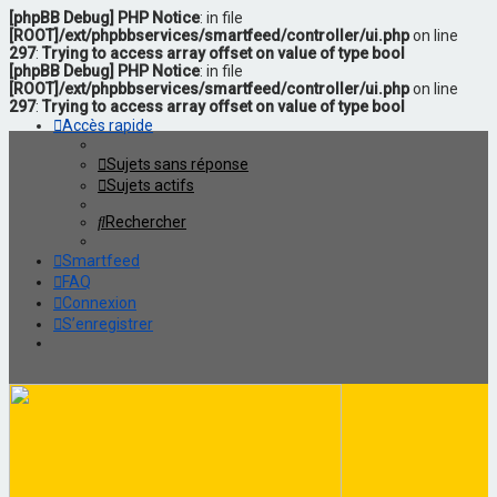
[phpBB Debug] PHP Notice
: in file
[ROOT]/ext/phpbbservices/smartfeed/controller/ui.php
on line
297
:
Trying to access array offset on value of type bool
[phpBB Debug] PHP Notice
: in file
[ROOT]/ext/phpbbservices/smartfeed/controller/ui.php
on line
297
:
Trying to access array offset on value of type bool
Accès rapide
Sujets sans réponse
Sujets actifs
Rechercher
Smartfeed
FAQ
Connexion
S’enregistrer