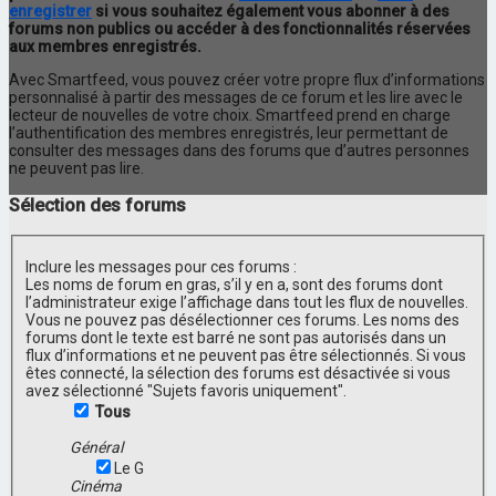
enregistrer
si vous souhaitez également vous abonner à des
forums non publics ou accéder à des fonctionnalités réservées
aux membres enregistrés.
Avec Smartfeed, vous pouvez créer votre propre flux d’informations
personnalisé à partir des messages de ce forum et les lire avec le
lecteur de nouvelles de votre choix. Smartfeed prend en charge
l’authentification des membres enregistrés, leur permettant de
consulter des messages dans des forums que d’autres personnes
ne peuvent pas lire.
Sélection des forums
Inclure les messages pour ces forums :
Les noms de forum en gras, s’il y en a, sont des forums dont
l’administrateur exige l’affichage dans tout les flux de nouvelles.
Vous ne pouvez pas désélectionner ces forums. Les noms des
forums dont le texte est barré ne sont pas autorisés dans un
flux d’informations et ne peuvent pas être sélectionnés. Si vous
êtes connecté, la sélection des forums est désactivée si vous
avez sélectionné "Sujets favoris uniquement".
Tous
Général
Le G
Cinéma