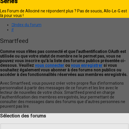
Séries
Les Forum de Allociné ne répondent plus ? Pas de soucis, Allo-Le-G est
là pour vous !
Index du forum
Rechercher
Smartfeed
Comme vous n’êtes pas connecté et que l’authentification OAuth est
utilisée ou que votre statut de membre ne le permet pas, vous ne
pouvez vous inscrire qu’à la liste des forums publics présentée ci-
dessous. Veuillez
vous connecter
ou
vous enregistrer
si vous
souhaitez également vous abonner à des forums non publics ou
accéder à des fonctionnalités réservées aux membres enregistrés.
Avec Smartfeed, vous pouvez créer votre propre flux d’informations
personnalisé à partir des messages de ce forum et les lire avec le
lecteur de nouvelles de votre choix. Smartfeed prend en charge
l’authentification des membres enregistrés, leur permettant de
consulter des messages dans des forums que d’autres personnes ne
peuvent pas lire.
Sélection des forums