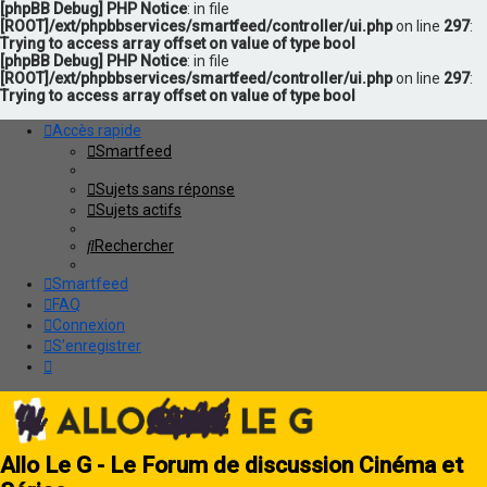
[phpBB Debug] PHP Notice
: in file
[ROOT]/ext/phpbbservices/smartfeed/controller/ui.php
on line
297
:
Trying to access array offset on value of type bool
[phpBB Debug] PHP Notice
: in file
[ROOT]/ext/phpbbservices/smartfeed/controller/ui.php
on line
297
:
Trying to access array offset on value of type bool
Accès rapide
Smartfeed
Sujets sans réponse
Sujets actifs
Rechercher
Smartfeed
FAQ
Connexion
S’enregistrer
Allo Le G - Le Forum de discussion Cinéma et