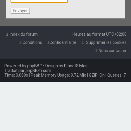
e
r
Index du forum
Heures au format
UTC+02:00
Conditions
Confidentialité
Supprimer les cookies
Nous contacter
Powered by
phpBB
™
• Design by
PlanetStyles
Traduit par
phpBB-fr.com
Time: 0.089s
| Peak Memory Usage: 9.72 Mio | GZIP: On |
Queries: 7