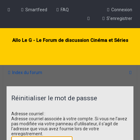
Smartfeed
FAQ
Connexion
S’enregistrer
Allo Le G - Le Forum de discussion Cinéma et Séries
R
Index du forum
e
c
Réinitialiser le mot de passse
h
e
Adresse courriel :
r
Adresse courriel associée à votre compte. Si vous ne l’avez
pas modifiée via votre panneau d’utilisateur, il s’agit de
c
l’adresse que vous avez fournie lors de votre
h
enregistrement.