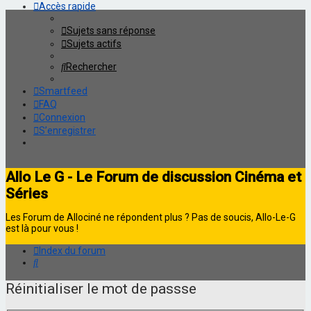
Accès rapide
Sujets sans réponse
Sujets actifs
Rechercher
Smartfeed
FAQ
Connexion
S’enregistrer
Allo Le G - Le Forum de discussion Cinéma et
Séries
Les Forum de Allociné ne répondent plus ? Pas de soucis, Allo-Le-G
est là pour vous !
Index du forum
Rechercher
Réinitialiser le mot de passse