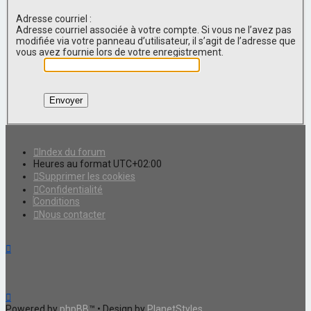
Adresse courriel :
Adresse courriel associée à votre compte. Si vous ne l’avez pas
modifiée via votre panneau d’utilisateur, il s’agit de l’adresse que
vous avez fournie lors de votre enregistrement.
Index du forum
Heures au format
UTC+02:00
Supprimer les cookies
Confidentialité
Conditions
Nous contacter
Powered by
phpBB
™
• Design by
PlanetStyles