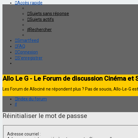
Accès rapide
Sujets sans réponse
Sujets actifs
Rechercher
Smartfeed
FAQ
Connexion
S’enregistrer
Allo Le G - Le Forum de discussion Cinéma et 
Les Forum de Allociné ne répondent plus ? Pas de soucis, Allo-Le-G est 
Index du forum
Rechercher
Réinitialiser le mot de passse
Adresse courriel :