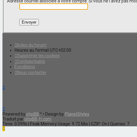
Adresse courriel associée à votre compte. Si vous ne l’avez pas modif
Index du forum
Heures au format
UTC+02:00
Supprimer les cookies
Confidentialité
Conditions
Nous contacter
Powered by
phpBB
™
• Design by
PlanetStyles
Traduit par
phpBB-fr.com
Time: 0.099s
| Peak Memory Usage: 9.72 Mio | GZIP: On |
Queries: 7