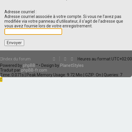
Adresse courriel :
Adresse courriel associée à votre compte. Si vous ne l’avez pas
modifiée via votre panneau d’utilisateur, il s’agit de l’adresse que
vous avez fournie lors de votre enregistrement.
Index du forum
Heures au format
UTC+02:00
Powered by
phpBB
™
• Design by
PlanetStyles
Traduit par
phpBB-fr.com
Time: 0.071s
| Peak Memory Usage: 9.72 Mio | GZIP: On |
Queries: 7