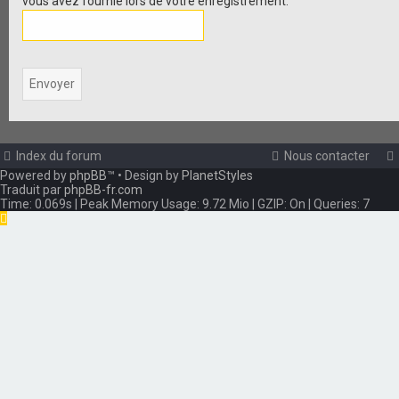
vous avez fournie lors de votre enregistrement.
Index du forum
Nous contacter
Powered by
phpBB
™
• Design by
PlanetStyles
Traduit par
phpBB-fr.com
Time: 0.069s
| Peak Memory Usage: 9.72 Mio | GZIP: On |
Queries: 7