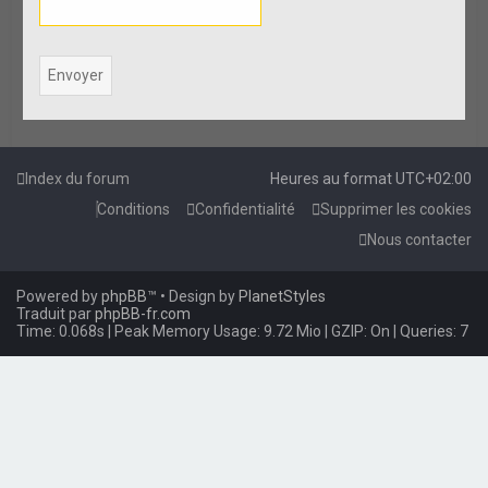
e
r
Index du forum
Heures au format
UTC+02:00
Conditions
Confidentialité
Supprimer les cookies
Nous contacter
Powered by
phpBB
™
• Design by
PlanetStyles
Traduit par
phpBB-fr.com
Time: 0.068s
| Peak Memory Usage: 9.72 Mio | GZIP: On |
Queries: 7