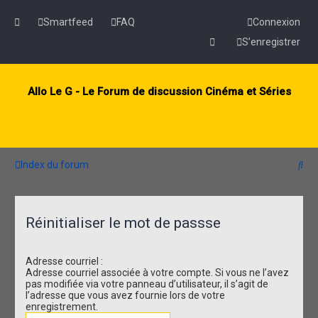
Smartfeed
FAQ
Connexion
S’enregistrer
Allo Le G - Le Forum de discussion Cinéma et Séries
R
Index du forum
e
c
Réinitialiser le mot de passse
h
e
Adresse courriel :
r
Adresse courriel associée à votre compte. Si vous ne l’avez
c
pas modifiée via votre panneau d’utilisateur, il s’agit de
l’adresse que vous avez fournie lors de votre
h
enregistrement.