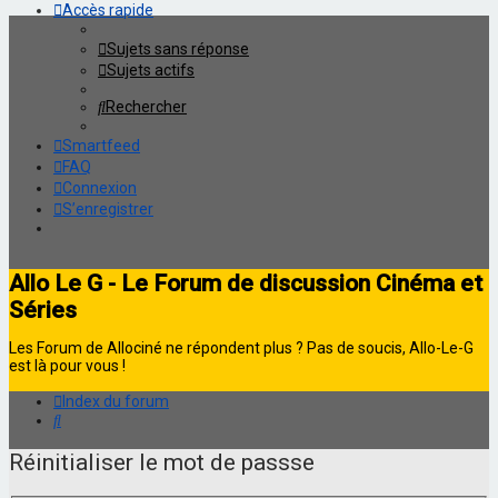
Accès rapide
Sujets sans réponse
Sujets actifs
Rechercher
Smartfeed
FAQ
Connexion
S’enregistrer
Allo Le G - Le Forum de discussion Cinéma et
Séries
Les Forum de Allociné ne répondent plus ? Pas de soucis, Allo-Le-G
est là pour vous !
Index du forum
Rechercher
Réinitialiser le mot de passse