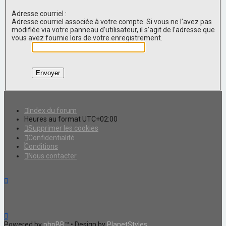
Adresse courriel :
Adresse courriel associée à votre compte. Si vous ne l’avez pas
modifiée via votre panneau d’utilisateur, il s’agit de l’adresse que
vous avez fournie lors de votre enregistrement.
Index du forum
Heures au format
UTC+02:00
Supprimer les cookies
Confidentialité
Conditions
Nous contacter
Powered by
phpBB
™
• Design by
PlanetStyles