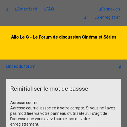
Smartfeed
FAQ
Connexion
S’enregistrer
Allo Le G - Le Forum de discussion Cinéma et Séries
R
Index du forum
e
c
Réinitialiser le mot de passse
h
e
Adresse courriel :
r
Adresse courriel associée à votre compte. Si vous ne l’avez
pas modifiée via votre panneau d’utilisateur, il s’agit de
c
l’adresse que vous avez fournie lors de votre
h
enregistrement.