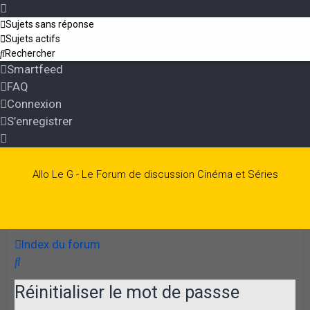
Sujets sans réponse
Sujets actifs
Rechercher
Smartfeed
FAQ
Connexion
S’enregistrer
Allo Le G - Le Forum de discussion Cinéma et Séries
Index du forum
Rechercher
Réinitialiser le mot de passse