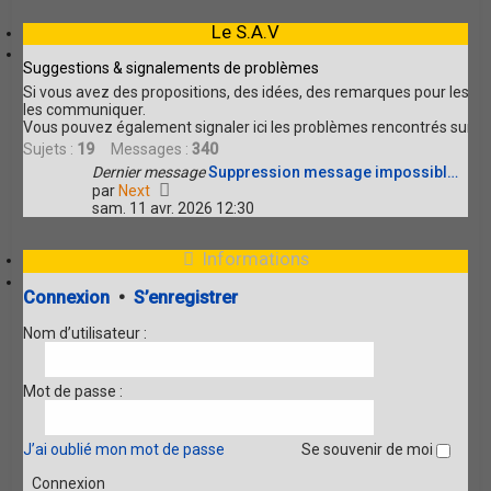
e
r
r
Le S.A.V
l
m
e
e
d
Suggestions & signalements de problèmes
s
e
s
Si vous avez des propositions, des idées, des remarques pour les am
r
a
les communiquer.
n
g
Vous pouvez également signaler ici les problèmes rencontrés sur le
i
e
Sujets :
19
Messages :
340
e
Dernier message
Suppression message impossibl…
r
V
m
par
Next
o
e
sam. 11 avr. 2026 12:30
i
s
r
s
Informations
l
a
e
g
d
e
Connexion
•
S’enregistrer
e
r
Nom d’utilisateur :
n
i
e
Mot de passe :
r
m
e
J’ai oublié mon mot de passe
Se souvenir de moi
s
s
a