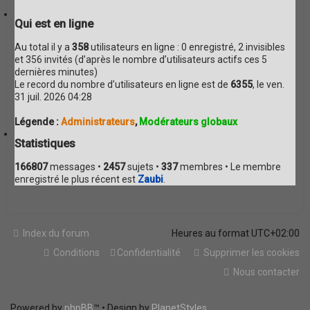
g
e
Qui est en ligne
Au total il y a
358
utilisateurs en ligne : 0 enregistré, 2 invisibles
et 356 invités (d’après le nombre d’utilisateurs actifs ces 5
dernières minutes)
Le record du nombre d’utilisateurs en ligne est de
6355
, le ven.
31 juil. 2026 04:28
Légende :
Administrateurs
,
Modérateurs globaux
Statistiques
166807
messages •
2457
sujets •
337
membres • Le membre
enregistré le plus récent est
Zaubi
.
Index du forum
Heures au format
UTC+02:00
Conditions
Confidentialité
Supprimer les cookies
Nous contacter
Powered by
phpBB
™
• Design by
PlanetStyles