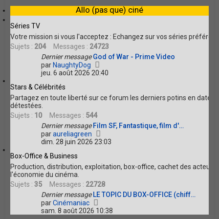
r
e
e
Allo (pas que) ciné
l
r
e
m
d
Séries TV
e
e
s
Votre mission si vous l'acceptez : Echangez sur vos séries préférée
r
s
Sujets :
204
Messages :
24723
n
a
Dernier message
God of War - Prime Video
i
g
V
e
par
NaughtyDog
e
o
r
jeu. 6 août 2026 20:40
i
m
Stars & Célébrités
r
e
l
s
Partagez en toute liberté sur ce forum les derniers potins en date 
e
s
détestées.
d
a
Sujets :
10
Messages :
544
e
g
Dernier message
Film SF, Fantastique, film d'…
r
e
V
par
aureliagreen
n
o
dim. 28 juin 2026 23:03
i
i
e
Box-Office & Business
r
r
l
m
Production, distribution, exploitation, box-office, cachet des acteur
e
e
l'économie du cinéma.
d
s
Sujets :
35
Messages :
22728
e
s
Dernier message
LE TOPIC DU BOX-OFFICE (chiff…
r
a
V
par
Cinémaniac
n
g
o
sam. 8 août 2026 10:38
i
e
i