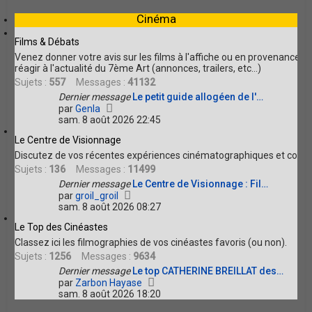
e
r
Cinéma
l
r
e
d
Films & Débats
e
Venez donner votre avis sur les films à l'affiche ou en provenance 
r
réagir à l'actualité du 7ème Art (annonces, trailers, etc...)
n
Sujets :
557
Messages :
41132
i
Dernier message
e
Le petit guide allogéen de l'…
V
r
par
Genla
o
m
sam. 8 août 2026 22:45
i
e
Le Centre de Visionnage
r
s
l
s
Discutez de vos récentes expériences cinématographiques et compl
e
a
Sujets :
136
Messages :
11499
d
g
Dernier message
Le Centre de Visionnage : Fil…
e
e
V
par
groil_groil
r
o
sam. 8 août 2026 08:27
n
i
i
Le Top des Cinéastes
r
e
l
r
Classez ici les filmographies de vos cinéastes favoris (ou non).
e
m
Sujets :
1256
Messages :
9634
d
e
Dernier message
Le top CATHERINE BREILLAT des…
e
s
V
par
Zarbon Hayase
r
s
o
sam. 8 août 2026 18:20
n
a
i
i
g