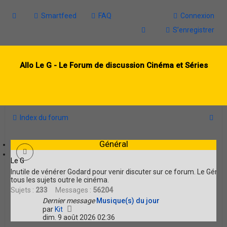
Smartfeed
FAQ
Connexion
S’enregistrer
Allo Le G - Le Forum de discussion Cinéma et Séries
R
Index du forum
e
Général
c
h
Le G
Inutile de vénérer Godard pour venir discuter sur ce forum. Le Géné
e
tous les sujets outre le cinéma.
r
Sujets :
233
Messages :
56204
Dernier message
Musique(s) du jour
c
V
par
Kit
o
h
dim. 9 août 2026 02:36
i