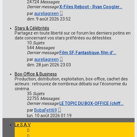
24724
Messages
Dernier message
X-Files Reboot - Ryan Coogler…
Voir
par
aureliagreen
le
dim. 9 août 2026 23:52
dernier
message
Stars & Célébrités
Partagez en toute liberté sur ce forum les derniers potins en
date concernant vos stars préférées ou détestées.
10
Sujets
544
Messages
Dernier message
Film SF, Fantastique, film d'…
Voir
par
aureliagreen
le
dim. 28 juin 2026 23:03
dernier
message
Box-Office & Business
Production, distribution, exploitation, box-office, cachet des
acteurs : retrouvez de nombreux débats sur l'économie du
cinéma.
35
Sujets
22755
Messages
Dernier message
LE TOPIC DU BOX-OFFICE (chiff…
Voir
par
BobaFett69
le
lun. 10 août 2026 01:19
dernier
message
Le S.A.V