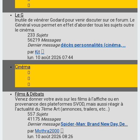
Le G
Inutile de vénérer Godard pour venir discuter sur ce forum. Le
Général vous permet en effet d'aborder tous les sujets outre
le cinéma.
233
Sujets
56219
Messages
Dernier message
décès personnalités (cinéma, …
Voir
par
Kit
le
lun. 10 août 2026 07:44
dernier
message
Cinéma
Films & Débats
Venez donner votre avis sur les films à l'affiche ou en
provenance des plateformes SVOD, mais aussi réagir à
l'actualité du 7ème Art (annonces, trailers, etc...)
557
Sujets
41175
Messages
Dernier message
Spider-Man: Brand New Day, De…
Voir
par
Mothra2000
le
lun. 10 août 2026 08:26
dernier