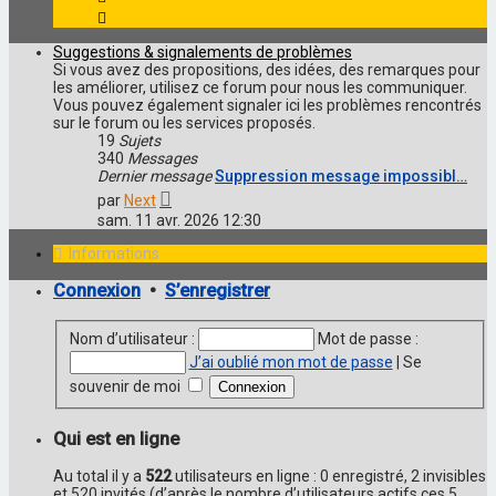
Suggestions & signalements de problèmes
Si vous avez des propositions, des idées, des remarques pour
les améliorer, utilisez ce forum pour nous les communiquer.
Vous pouvez également signaler ici les problèmes rencontrés
sur le forum ou les services proposés.
19
Sujets
340
Messages
Dernier message
Suppression message impossibl…
Voir
par
Next
le
sam. 11 avr. 2026 12:30
dernier
message
Informations
Connexion
•
S’enregistrer
Nom d’utilisateur :
Mot de passe :
J’ai oublié mon mot de passe
|
Se
souvenir de moi
Qui est en ligne
Au total il y a
522
utilisateurs en ligne : 0 enregistré, 2 invisibles
et 520 invités (d’après le nombre d’utilisateurs actifs ces 5