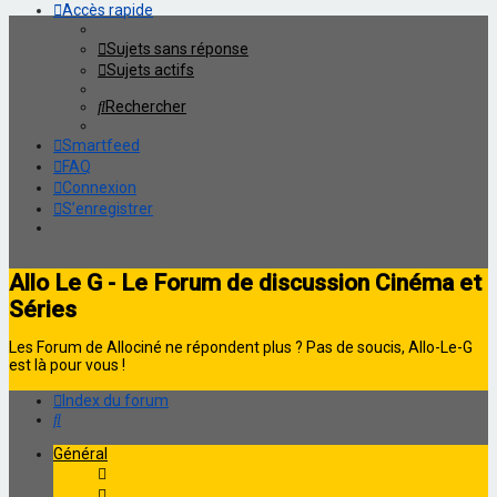
Accès rapide
Sujets sans réponse
Sujets actifs
Rechercher
Smartfeed
FAQ
Connexion
S’enregistrer
Allo Le G - Le Forum de discussion Cinéma et
Séries
Les Forum de Allociné ne répondent plus ? Pas de soucis, Allo-Le-G
est là pour vous !
Index du forum
Rechercher
Général