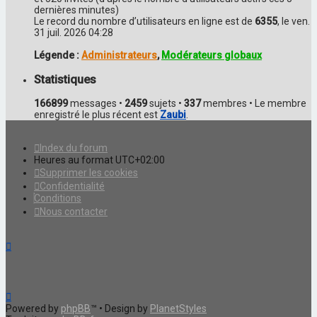
dernières minutes)
Le record du nombre d’utilisateurs en ligne est de
6355
, le ven.
31 juil. 2026 04:28
Légende :
Administrateurs
,
Modérateurs globaux
Statistiques
166899
messages •
2459
sujets •
337
membres • Le membre
enregistré le plus récent est
Zaubi
.
Index du forum
Heures au format
UTC+02:00
Supprimer les cookies
Confidentialité
Conditions
Nous contacter
Powered by
phpBB
™
• Design by
PlanetStyles