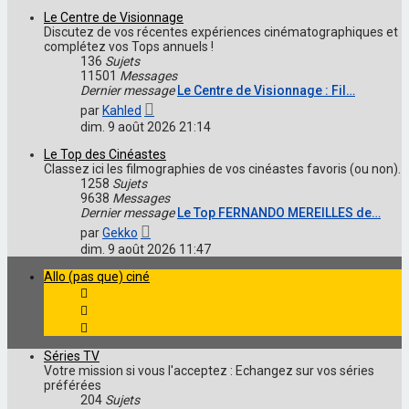
message
Le Centre de Visionnage
Discutez de vos récentes expériences cinématographiques et
complétez vos Tops annuels !
136
Sujets
11501
Messages
Dernier message
Le Centre de Visionnage : Fil…
Voir
par
Kahled
le
dim. 9 août 2026 21:14
dernier
message
Le Top des Cinéastes
Classez ici les filmographies de vos cinéastes favoris (ou non).
1258
Sujets
9638
Messages
Dernier message
Le Top FERNANDO MEREILLES de…
Voir
par
Gekko
le
dim. 9 août 2026 11:47
dernier
message
Allo (pas que) ciné
Séries TV
Votre mission si vous l'acceptez : Echangez sur vos séries
préférées
204
Sujets