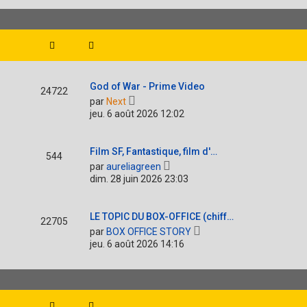
n
s
l
i
s
e
e
a
d
r
g
e
m
e
r
e
n
s
i
s
God of War - Prime Video
e
a
24722
V
r
g
par
Next
o
m
e
jeu. 6 août 2026 12:02
i
e
r
s
l
s
Film SF, Fantastique, film d'…
e
a
544
V
d
g
par
aureliagreen
o
e
e
dim. 28 juin 2026 23:03
i
r
r
n
l
i
LE TOPIC DU BOX-OFFICE (chiff…
e
e
22705
V
d
r
par
BOX OFFICE STORY
o
e
m
jeu. 6 août 2026 14:16
i
r
e
r
n
s
l
i
s
e
e
a
d
r
g
e
m
e