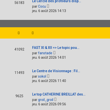
Le Cercle des profileurs disp…
56183
V
par
Cocu
o
jeu. 6 août 2026 14:13
i
r
l
e
d
e
r
n
i
FAST XI & XII => Le topic pou…
e
41092
V
r
par
fanstade
o
m
jeu. 6 août 2026 14:01
i
e
r
s
l
s
Le Centre de Visionnage : Fil…
e
a
11493
V
d
g
par
sokol
o
e
e
jeu. 6 août 2026 11:40
i
r
r
n
l
i
Le top CATHERINE BREILLAT des…
e
e
9625
V
d
r
par
groil_groil
o
e
m
jeu. 6 août 2026 09:56
i
r
e
r