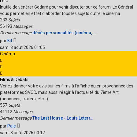
Le G
Inutile de vénérer Godard pour venir discuter sur ce forum. Le Général
vous permet en effet d'aborder tous les sujets outre le cinéma.
233
Sujets
56193
Messages
Dernier message
décès personnalités (cinéma, …
Voir
par
Kit
le
sam. 8 août 2026 01:05
dernier
Cinéma
message
Films & Débats
Venez donner votre avis sur les films à l'affiche ou en provenance des
plateformes SVOD, mais aussi réagir à l'actualité du 7ème Art
(annonces, trailers, etc...)
557
Sujets
41112
Messages
Dernier message
The Last House - Louis Leterr…
Voir
par
Pale
le
sam. 8 août 2026 00:17