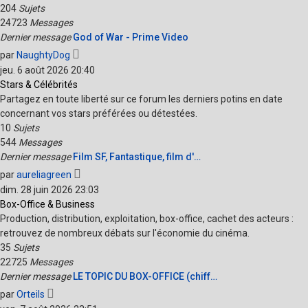
204
Sujets
24723
Messages
Dernier message
God of War - Prime Video
Voir
par
NaughtyDog
le
jeu. 6 août 2026 20:40
dernier
Stars & Célébrités
message
Partagez en toute liberté sur ce forum les derniers potins en date
concernant vos stars préférées ou détestées.
10
Sujets
544
Messages
Dernier message
Film SF, Fantastique, film d'…
Voir
par
aureliagreen
le
dim. 28 juin 2026 23:03
dernier
Box-Office & Business
message
Production, distribution, exploitation, box-office, cachet des acteurs :
retrouvez de nombreux débats sur l'économie du cinéma.
35
Sujets
22725
Messages
Dernier message
LE TOPIC DU BOX-OFFICE (chiff…
Voir
par
Orteils
le