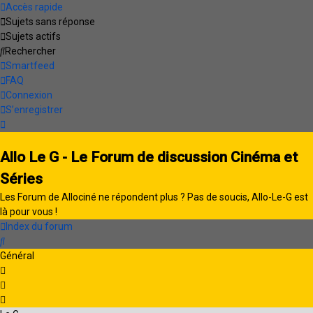
Accès rapide
Sujets sans réponse
Sujets actifs
Rechercher
Smartfeed
FAQ
Connexion
S’enregistrer
Allo Le G - Le Forum de discussion Cinéma et
Séries
Les Forum de Allociné ne répondent plus ? Pas de soucis, Allo-Le-G est
là pour vous !
Index du forum
Rechercher
Général