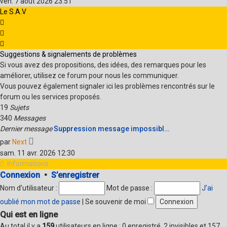
ven. 7 août 2026 23:51
dernier
Le S.A.V
message
Suggestions & signalements de problèmes
Si vous avez des propositions, des idées, des remarques pour les
améliorer, utilisez ce forum pour nous les communiquer.
Vous pouvez également signaler ici les problèmes rencontrés sur le
forum ou les services proposés.
19
Sujets
340
Messages
Dernier message
Suppression message impossibl…
Voir
par
Next
le
sam. 11 avr. 2026 12:30
dernier
Informations
message
Connexion
•
S’enregistrer
Nom d’utilisateur :
Mot de passe :
J’ai
oublié mon mot de passe
|
Se souvenir de moi
Qui est en ligne
Au total il y a
159
utilisateurs en ligne : 0 enregistré, 2 invisibles et 157