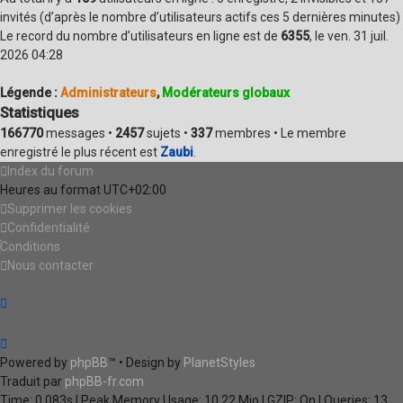
invités (d’après le nombre d’utilisateurs actifs ces 5 dernières minutes)
Le record du nombre d’utilisateurs en ligne est de
6355
, le ven. 31 juil.
2026 04:28
Légende :
Administrateurs
,
Modérateurs globaux
Statistiques
166770
messages •
2457
sujets •
337
membres • Le membre
enregistré le plus récent est
Zaubi
.
Index du forum
Heures au format
UTC+02:00
Supprimer les cookies
Confidentialité
Conditions
Nous contacter
Powered by
phpBB
™
• Design by
PlanetStyles
Traduit par
phpBB-fr.com
Time: 0.083s
| Peak Memory Usage: 10.22 Mio | GZIP: On |
Queries: 13