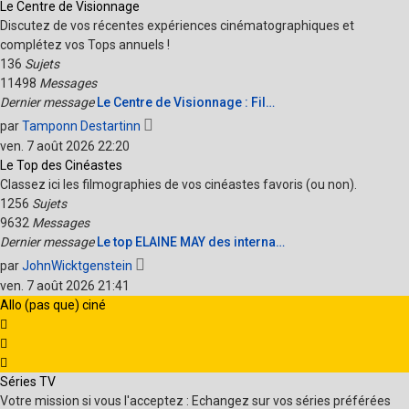
dernier
Le Centre de Visionnage
message
Discutez de vos récentes expériences cinématographiques et
complétez vos Tops annuels !
136
Sujets
11498
Messages
Dernier message
Le Centre de Visionnage : Fil…
Voir
par
Tamponn Destartinn
le
ven. 7 août 2026 22:20
dernier
Le Top des Cinéastes
message
Classez ici les filmographies de vos cinéastes favoris (ou non).
1256
Sujets
9632
Messages
Dernier message
Le top ELAINE MAY des interna…
Voir
par
JohnWicktgenstein
le
ven. 7 août 2026 21:41
dernier
Allo (pas que) ciné
message
Séries TV
Votre mission si vous l'acceptez : Echangez sur vos séries préférées