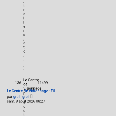
,
t
r
a
i
l
e
r
s
,
e
t
c
.
.
.
)
Le Centre
136
11499
de
Visionnage
Le Centre de Visionnage : Fil…
D
V
par
groil_groil
i
o
sam. 8 août 2026 08:27
s
i
c
r
u
l
t
e