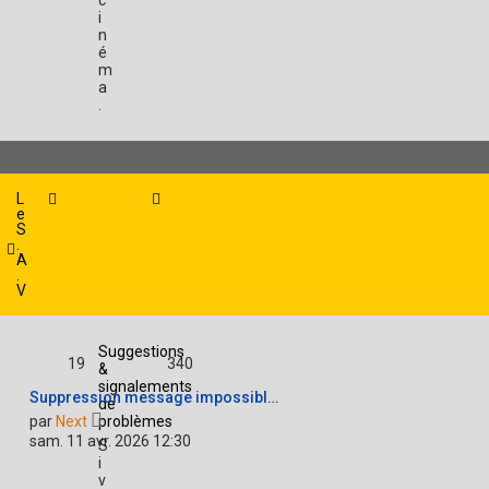
c
i
n
é
m
a
.
L
e
S
.
A
.
V
Suggestions
19
340
&
signalements
Suppression message impossibl…
de
V
par
Next
problèmes
o
sam. 11 avr. 2026 12:30
S
i
i
r
v
l