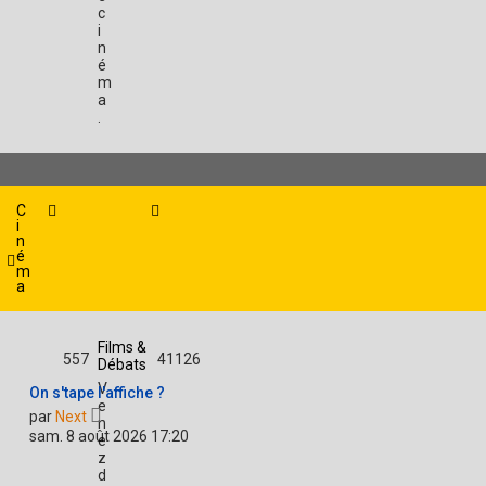
c
i
n
é
m
a
.
C
i
n
é
m
a
Films &
557
41126
Débats
V
On s'tape l'affiche ?
e
V
par
Next
n
o
sam. 8 août 2026 17:20
e
i
z
r
d
l