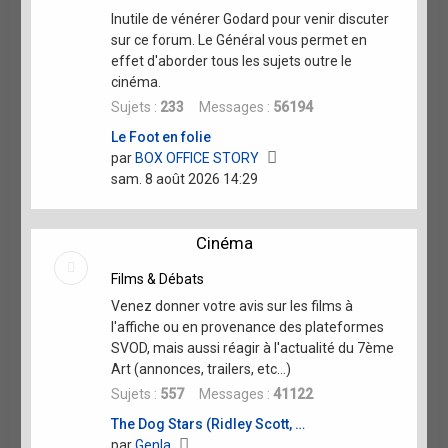
Inutile de vénérer Godard pour venir discuter
sur ce forum. Le Général vous permet en
effet d'aborder tous les sujets outre le
cinéma.
Sujets :
233
Messages :
56194
Le Foot en folie
Voir
par
BOX OFFICE STORY
le
sam. 8 août 2026 14:29
dernier
message
Cinéma
Films & Débats
Venez donner votre avis sur les films à
l'affiche ou en provenance des plateformes
SVOD, mais aussi réagir à l'actualité du 7ème
Art (annonces, trailers, etc...)
Sujets :
557
Messages :
41122
The Dog Stars (Ridley Scott, …
Voir
par
Genla