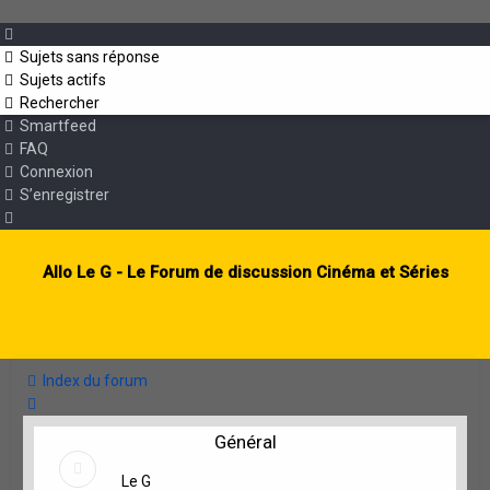
Sujets sans réponse
Sujets actifs
Rechercher
Smartfeed
FAQ
Connexion
S’enregistrer
Allo Le G - Le Forum de discussion Cinéma et Séries
Index du forum
Rechercher
Général
Le G