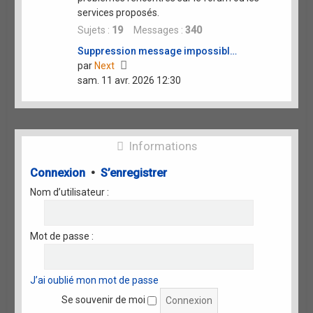
services proposés.
Sujets :
19
Messages :
340
Suppression message impossibl…
Voir
par
Next
le
sam. 11 avr. 2026 12:30
dernier
message
Informations
Connexion
•
S’enregistrer
Nom d’utilisateur :
Mot de passe :
J’ai oublié mon mot de passe
Se souvenir de moi