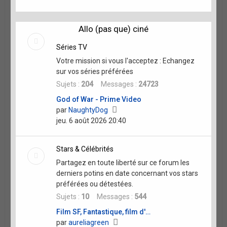
dernier
message
Allo (pas que) ciné
Séries TV
Votre mission si vous l'acceptez : Echangez
sur vos séries préférées
Sujets :
204
Messages :
24723
God of War - Prime Video
Voir
par
NaughtyDog
le
jeu. 6 août 2026 20:40
dernier
message
Stars & Célébrités
Partagez en toute liberté sur ce forum les
derniers potins en date concernant vos stars
préférées ou détestées.
Sujets :
10
Messages :
544
Film SF, Fantastique, film d'…
Voir
par
aureliagreen