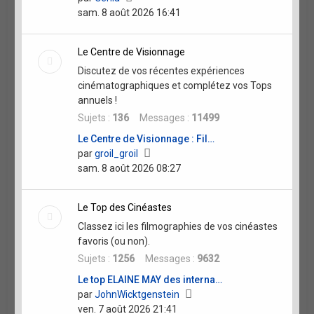
le
sam. 8 août 2026 16:41
dernier
message
Le Centre de Visionnage
Discutez de vos récentes expériences
cinématographiques et complétez vos Tops
annuels !
Sujets :
136
Messages :
11499
Le Centre de Visionnage : Fil…
Voir
par
groil_groil
le
sam. 8 août 2026 08:27
dernier
message
Le Top des Cinéastes
Classez ici les filmographies de vos cinéastes
favoris (ou non).
Sujets :
1256
Messages :
9632
Le top ELAINE MAY des interna…
Voir
par
JohnWicktgenstein
le
ven. 7 août 2026 21:41