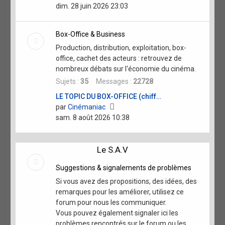
le
dim. 28 juin 2026 23:03
dernier
message
Box-Office & Business
Production, distribution, exploitation, box-
office, cachet des acteurs : retrouvez de
nombreux débats sur l'économie du cinéma.
Sujets :
35
Messages :
22728
LE TOPIC DU BOX-OFFICE (chiff…
Voir
par
Cinémaniac
le
sam. 8 août 2026 10:38
dernier
message
Le S.A.V
Suggestions & signalements de problèmes
Si vous avez des propositions, des idées, des
remarques pour les améliorer, utilisez ce
forum pour nous les communiquer.
Vous pouvez également signaler ici les
problèmes rencontrés sur le forum ou les