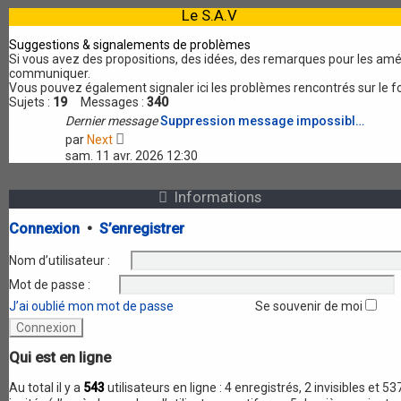
r
l
Le S.A.V
m
e
e
d
Suggestions & signalements de problèmes
s
e
Si vous avez des propositions, des idées, des remarques pour les améli
s
r
communiquer.
a
n
Vous pouvez également signaler ici les problèmes rencontrés sur le f
g
i
Sujets :
19
Messages :
340
e
e
Dernier message
Suppression message impossibl…
r
V
m
par
Next
o
e
sam. 11 avr. 2026 12:30
i
s
r
s
l
Informations
a
e
g
d
e
Connexion
•
S’enregistrer
e
r
Nom d’utilisateur :
n
i
Mot de passe :
e
J’ai oublié mon mot de passe
r
Se souvenir de moi
m
e
s
Qui est en ligne
s
a
Au total il y a
543
utilisateurs en ligne : 4 enregistrés, 2 invisibles et 53
g