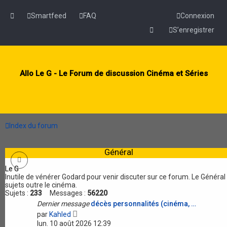
Smartfeed
FAQ
Connexion
S’enregistrer
Allo Le G - Le Forum de discussion Cinéma et Séries
Index du forum
Général
Le G
Inutile de vénérer Godard pour venir discuter sur ce forum. Le Généra
sujets outre le cinéma.
Sujets :
233
Messages :
56220
Dernier message
décès personnalités (cinéma, …
V
par
Kahled
o
lun. 10 août 2026 12:39