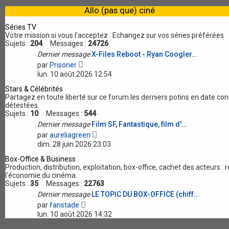
e
e
l
Allo (pas que) ciné
r
e
m
d
Séries TV
e
e
Votre mission si vous l'acceptez : Echangez sur vos séries préférées
s
r
Sujets :
204
Messages :
s
24726
n
a
Dernier message
X-Files Reboot - Ryan Coogler…
i
g
V
e
par
Prisoner
e
o
r
lun. 10 août 2026 12:54
i
m
r
Stars & Célébrités
e
l
Partagez en toute liberté sur ce forum les derniers potins en date co
s
e
détestées.
s
d
Sujets :
10
Messages :
544
a
e
g
Dernier message
Film SF, Fantastique, film d'…
r
e
V
par
aureliagreen
n
o
i
dim. 28 juin 2026 23:03
i
e
r
Box-Office & Business
r
l
Production, distribution, exploitation, box-office, cachet des acteurs
m
e
l'économie du cinéma.
e
d
Sujets :
35
Messages :
22763
s
e
s
Dernier message
LE TOPIC DU BOX-OFFICE (chiff…
r
a
V
par
fanstade
n
g
o
i
lun. 10 août 2026 14:32
e
i
e
r