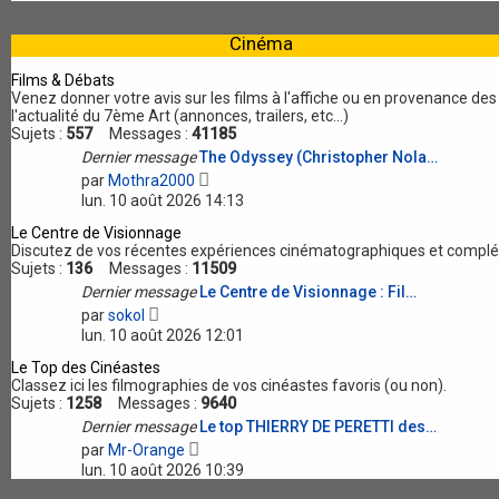
i
r
l
Cinéma
e
d
Films & Débats
e
Venez donner votre avis sur les films à l'affiche ou en provenance de
r
l'actualité du 7ème Art (annonces, trailers, etc...)
n
Sujets :
557
Messages :
41185
i
Dernier message
The Odyssey (Christopher Nola…
e
V
r
par
Mothra2000
o
m
lun. 10 août 2026 14:13
i
e
r
Le Centre de Visionnage
s
l
Discutez de vos récentes expériences cinématographiques et complét
s
e
Sujets :
136
Messages :
a
11509
d
g
Dernier message
Le Centre de Visionnage : Fil…
e
e
V
par
sokol
r
o
n
lun. 10 août 2026 12:01
i
i
r
Le Top des Cinéastes
e
l
Classez ici les filmographies de vos cinéastes favoris (ou non).
r
e
Sujets :
1258
Messages :
9640
m
d
e
Dernier message
Le top THIERRY DE PERETTI des…
e
s
V
par
Mr-Orange
r
s
o
n
lun. 10 août 2026 10:39
a
i
i
g
r