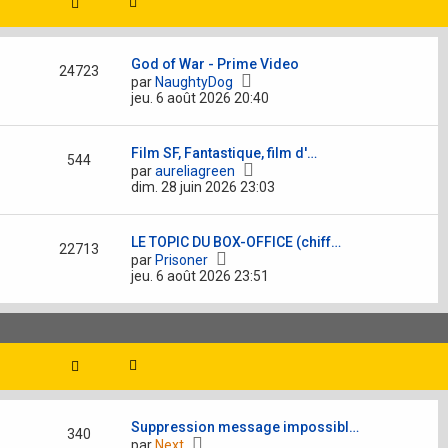
g
e
m
e
r
e
n
s
i
s
God of War - Prime Video
e
24723
a
V
par
NaughtyDog
r
g
o
jeu. 6 août 2026 20:40
m
e
i
e
r
s
l
s
Film SF, Fantastique, film d'…
e
544
a
V
par
aureliagreen
d
g
o
dim. 28 juin 2026 23:03
e
e
i
r
r
n
l
i
LE TOPIC DU BOX-OFFICE (chiff…
e
22713
e
V
par
Prisoner
d
r
o
jeu. 6 août 2026 23:51
e
m
i
r
e
r
n
s
l
i
s
e
e
a
d
r
g
e
m
e
r
e
n
s
i
s
Suppression message impossibl…
e
340
a
V
par
Next