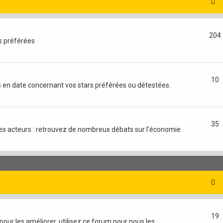
204
es préférées
10
ns en date concernant vos stars préférées ou détestées.
35
t des acteurs : retrouvez de nombreux débats sur l'économie
19
our les améliorer, utilisez ce forum pour nous les