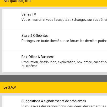
Allo (pas que) ciné
Séries TV
Votre mission si vous l'acceptez : Echangez sur vos séri
Stars & Célébrités
Partagez en toute liberté sur ce forum les derniers poti
Box-Office & Business
Production, distribution, exploitation, box-office, cache
du cinéma.
Le S.A.V
Suggestions & signalements de problèmes
Si vous avez des propositions, des idées, des remarques p