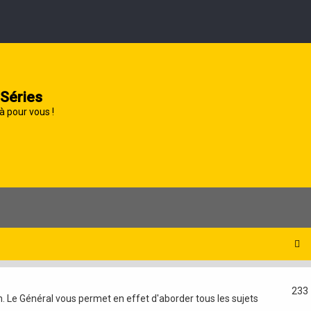
 Séries
à pour vous !
233
m. Le Général vous permet en effet d'aborder tous les sujets