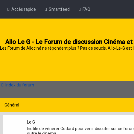
Accès rapide
Smartfeed
FAQ
Allo Le G - Le Forum de discussion Cinéma et
Les Forum de Allociné ne répondent plus ? Pas de soucis, Allo-Le-G est l
Index du forum
Général
Le G
Inutile de vénérer Godard pour venir discuter sur ce foru
outre le cinéma.