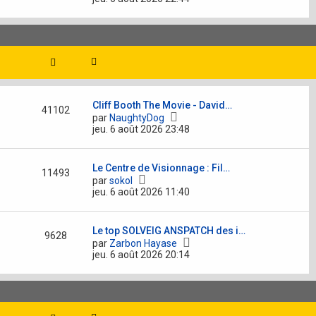
i
r
l
e
d
e
r
n
i
Cliff Booth The Movie - David…
e
41102
V
par
NaughtyDog
r
o
jeu. 6 août 2026 23:48
m
i
e
r
s
l
s
Le Centre de Visionnage : Fil…
e
11493
a
V
par
sokol
d
g
o
jeu. 6 août 2026 11:40
e
e
i
r
r
n
l
i
Le top SOLVEIG ANSPATCH des i…
e
9628
e
V
par
Zarbon Hayase
d
r
o
jeu. 6 août 2026 20:14
e
m
i
r
e
r
n
s
l
i
s
e
e
a
d
r