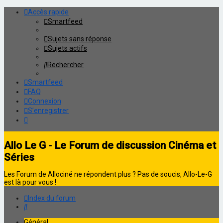
Accès rapide
Smartfeed
Sujets sans réponse
Sujets actifs
Rechercher
Smartfeed
FAQ
Connexion
S’enregistrer
Allo Le G - Le Forum de discussion Cinéma et
Séries
Les Forum de Allociné ne répondent plus ? Pas de soucis, Allo-Le-G
est là pour vous !
Index du forum
Rechercher
Général