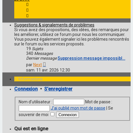
Suggestions & signalements de problèmes
Si vous avez des propositions, des idées, des remarques pour
les améliorer, utilisez ce forum pour nous les communiquer.
Vous pouvez également signaler ici les problèmes rencontrés
sur le forum ou les services proposés.
19
Sujets
340
Messages
Dernier message
Suppression message impossibl…
Voir
par
Next
le
sam. 11 avr. 2026 12:30
dernier
message
Informations
Connexion
•
S’enregistrer
Nom d’utilisateur :
Mot de passe :
J’ai oublié mon mot de passe
|
Se
souvenir de moi
Qui est en ligne