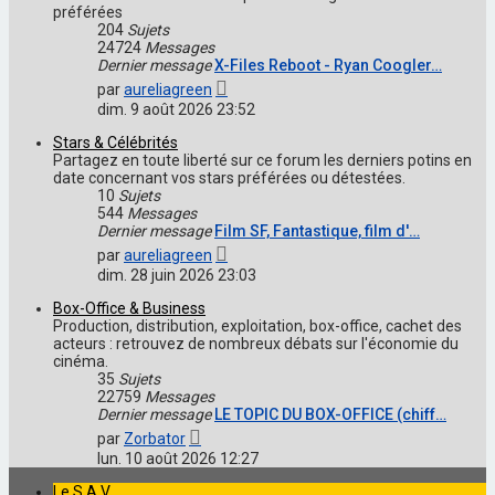
préférées
204
Sujets
24724
Messages
Dernier message
X-Files Reboot - Ryan Coogler…
Voir
par
aureliagreen
le
dim. 9 août 2026 23:52
dernier
message
Stars & Célébrités
Partagez en toute liberté sur ce forum les derniers potins en
date concernant vos stars préférées ou détestées.
10
Sujets
544
Messages
Dernier message
Film SF, Fantastique, film d'…
Voir
par
aureliagreen
le
dim. 28 juin 2026 23:03
dernier
message
Box-Office & Business
Production, distribution, exploitation, box-office, cachet des
acteurs : retrouvez de nombreux débats sur l'économie du
cinéma.
35
Sujets
22759
Messages
Dernier message
LE TOPIC DU BOX-OFFICE (chiff…
Voir
par
Zorbator
le
lun. 10 août 2026 12:27
dernier
message
Le S.A.V