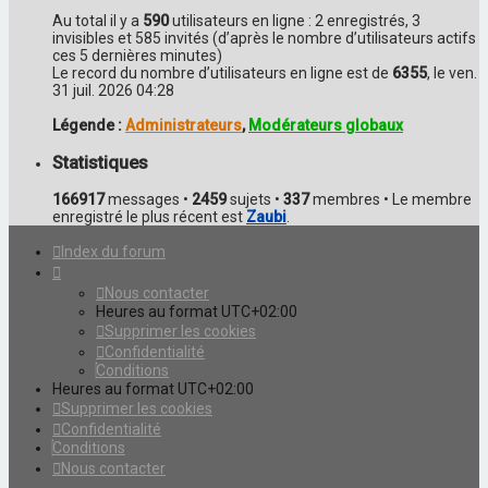
Au total il y a
590
utilisateurs en ligne : 2 enregistrés, 3
invisibles et 585 invités (d’après le nombre d’utilisateurs actifs
ces 5 dernières minutes)
Le record du nombre d’utilisateurs en ligne est de
6355
, le ven.
31 juil. 2026 04:28
Légende :
Administrateurs
,
Modérateurs globaux
Statistiques
166917
messages •
2459
sujets •
337
membres • Le membre
enregistré le plus récent est
Zaubi
.
Index du forum
Nous contacter
Heures au format
UTC+02:00
Supprimer les cookies
Confidentialité
Conditions
Heures au format
UTC+02:00
Supprimer les cookies
Confidentialité
Conditions
Nous contacter