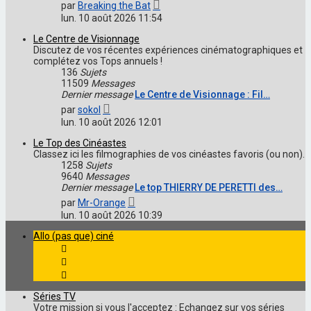
Voir
par
Breaking the Bat
le
lun. 10 août 2026 11:54
dernier
message
Le Centre de Visionnage
Discutez de vos récentes expériences cinématographiques et
complétez vos Tops annuels !
136
Sujets
11509
Messages
Dernier message
Le Centre de Visionnage : Fil…
Voir
par
sokol
le
lun. 10 août 2026 12:01
dernier
message
Le Top des Cinéastes
Classez ici les filmographies de vos cinéastes favoris (ou non).
1258
Sujets
9640
Messages
Dernier message
Le top THIERRY DE PERETTI des…
Voir
par
Mr-Orange
le
lun. 10 août 2026 10:39
dernier
message
Allo (pas que) ciné
Séries TV
Votre mission si vous l'acceptez : Echangez sur vos séries