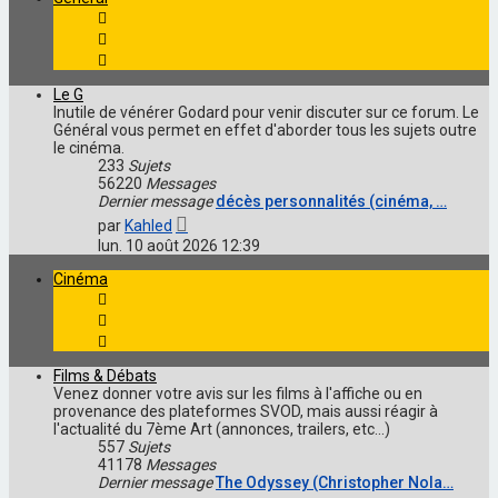
Le G
Inutile de vénérer Godard pour venir discuter sur ce forum. Le
Général vous permet en effet d'aborder tous les sujets outre
le cinéma.
233
Sujets
56220
Messages
Dernier message
décès personnalités (cinéma, …
Voir
par
Kahled
le
lun. 10 août 2026 12:39
dernier
message
Cinéma
Films & Débats
Venez donner votre avis sur les films à l'affiche ou en
provenance des plateformes SVOD, mais aussi réagir à
l'actualité du 7ème Art (annonces, trailers, etc...)
557
Sujets
41178
Messages
Dernier message
The Odyssey (Christopher Nola…