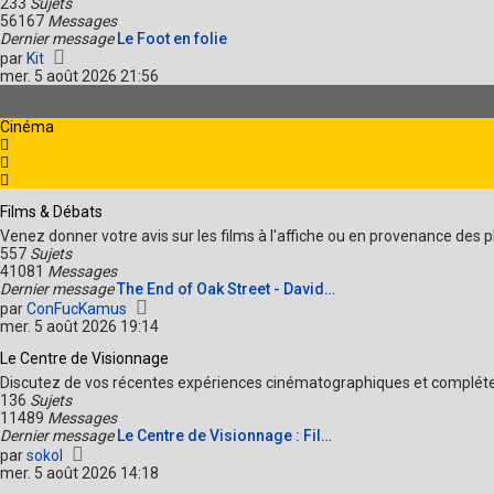
233
Sujets
56167
Messages
Dernier message
Le Foot en folie
V
par
Kit
o
mer. 5 août 2026 21:56
i
r
l
Cinéma
e
d
e
r
Films & Débats
n
i
Venez donner votre avis sur les films à l'affiche ou en provenance des pl
e
557
Sujets
r
41081
Messages
m
Dernier message
The End of Oak Street - David…
e
V
par
ConFucKamus
s
o
mer. 5 août 2026 19:14
s
i
a
Le Centre de Visionnage
r
g
l
Discutez de vos récentes expériences cinématographiques et compléte
e
e
136
Sujets
d
11489
Messages
e
Dernier message
Le Centre de Visionnage : Fil…
r
V
par
sokol
n
o
mer. 5 août 2026 14:18
i
i