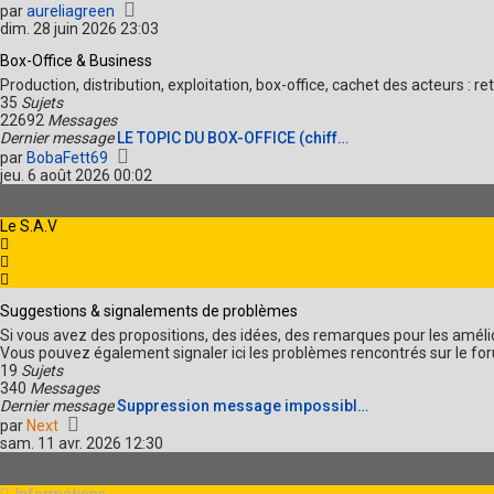
r
V
par
aureliagreen
n
o
dim. 28 juin 2026 23:03
i
i
e
Box-Office & Business
r
r
l
Production, distribution, exploitation, box-office, cachet des acteurs 
m
e
35
Sujets
e
d
22692
Messages
s
e
Dernier message
LE TOPIC DU BOX-OFFICE (chiff…
s
r
V
par
BobaFett69
a
n
o
jeu. 6 août 2026 00:02
g
i
i
e
e
r
r
l
Le S.A.V
m
e
e
d
s
e
s
r
a
Suggestions & signalements de problèmes
n
g
i
Si vous avez des propositions, des idées, des remarques pour les améli
e
e
Vous pouvez également signaler ici les problèmes rencontrés sur le for
r
19
Sujets
m
340
Messages
e
Dernier message
Suppression message impossibl…
s
V
par
Next
s
o
sam. 11 avr. 2026 12:30
a
i
g
r
e
l