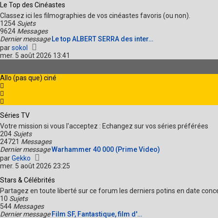
e
Le Top des Cinéastes
r
r
l
Classez ici les filmographies de vos cinéastes favoris (ou non).
m
e
1254
Sujets
e
d
9624
Messages
s
e
Dernier message
Le top ALBERT SERRA des inter…
s
r
V
par
sokol
a
n
o
mer. 5 août 2026 13:41
g
i
i
e
e
r
r
l
Allo (pas que) ciné
m
e
e
d
s
e
s
r
a
Séries TV
n
g
i
Votre mission si vous l'acceptez : Echangez sur vos séries préférées
e
e
204
Sujets
r
24721
Messages
m
Dernier message
Warhammer 40 000 (Prime Video)
e
V
par
Gekko
s
o
mer. 5 août 2026 23:25
s
i
a
Stars & Célébrités
r
g
l
Partagez en toute liberté sur ce forum les derniers potins en date con
e
e
10
Sujets
d
544
Messages
e
Dernier message
Film SF, Fantastique, film d'…