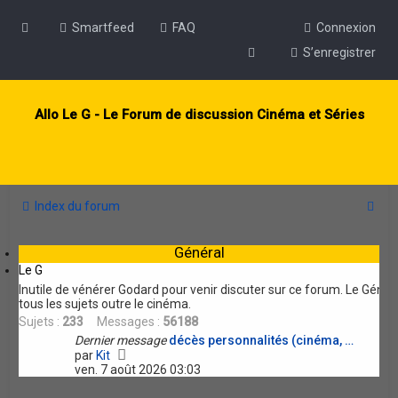
Smartfeed
FAQ
Connexion
S’enregistrer
Allo Le G - Le Forum de discussion Cinéma et Séries
R
Index du forum
e
Général
c
Le G
h
Inutile de vénérer Godard pour venir discuter sur ce forum. Le Géné
tous les sujets outre le cinéma.
e
Sujets :
233
Messages :
56188
r
Dernier message
décès personnalités (cinéma, …
V
c
par
Kit
o
ven. 7 août 2026 03:03
h
i
r