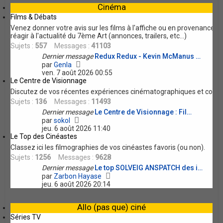
e
Cinéma
l
e
Films & Débats
r
d
Venez donner votre avis sur les films à l'affiche ou en provenance 
e
réagir à l'actualité du 7ème Art (annonces, trailers, etc...)
r
Sujets :
557
Messages :
41103
n
i
Dernier message
Redux Redux - Kevin McManus …
e
V
par
Genla
r
o
ven. 7 août 2026 00:55
m
i
Le Centre de Visionnage
e
r
Discutez de vos récentes expériences cinématographiques et compl
s
l
Sujets :
136
Messages :
11493
s
e
a
d
Dernier message
Le Centre de Visionnage : Fil…
g
V
e
par
sokol
e
o
r
jeu. 6 août 2026 11:40
i
n
Le Top des Cinéastes
r
i
Classez ici les filmographies de vos cinéastes favoris (ou non).
l
e
Sujets :
1256
Messages :
9628
e
r
d
m
Dernier message
Le top SOLVEIG ANSPATCH des i…
e
e
V
par
Zarbon Hayase
r
s
o
jeu. 6 août 2026 20:14
n
s
i
i
a
r
Allo (pas que) ciné
e
g
l
r
e
e
Séries TV