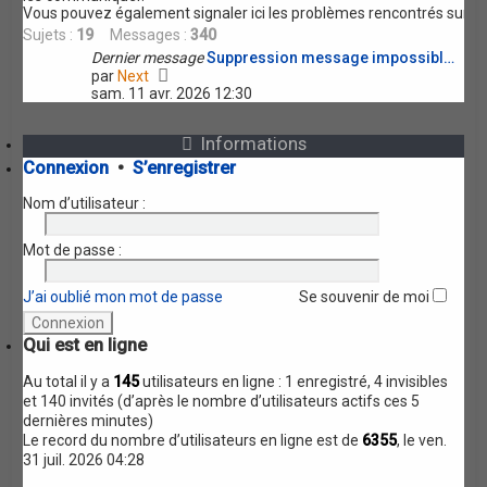
r
s
Vous pouvez également signaler ici les problèmes rencontrés sur le
n
a
Sujets :
19
Messages :
340
i
g
e
e
Dernier message
Suppression message impossibl…
r
V
par
Next
m
o
sam. 11 avr. 2026 12:30
e
i
s
r
s
Informations
l
a
e
Connexion
•
S’enregistrer
g
d
e
e
Nom d’utilisateur :
r
n
i
Mot de passe :
e
r
J’ai oublié mon mot de passe
Se souvenir de moi
m
e
s
Qui est en ligne
s
a
Au total il y a
145
utilisateurs en ligne : 1 enregistré, 4 invisibles
g
et 140 invités (d’après le nombre d’utilisateurs actifs ces 5
e
dernières minutes)
Le record du nombre d’utilisateurs en ligne est de
6355
, le ven.
31 juil. 2026 04:28