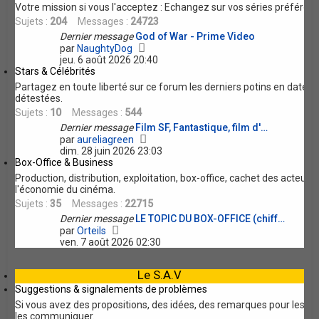
m
d
Votre mission si vous l'acceptez : Echangez sur vos séries préférée
e
e
Sujets :
204
Messages :
24723
s
r
s
n
Dernier message
God of War - Prime Video
a
i
V
par
NaughtyDog
g
e
o
jeu. 6 août 2026 20:40
e
r
i
Stars & Célébrités
m
r
Partagez en toute liberté sur ce forum les derniers potins en date 
e
l
détestées.
s
e
Sujets :
10
Messages :
544
s
d
a
e
Dernier message
Film SF, Fantastique, film d'…
g
r
V
par
aureliagreen
e
n
o
dim. 28 juin 2026 23:03
i
i
Box-Office & Business
e
r
Production, distribution, exploitation, box-office, cachet des acteur
r
l
l'économie du cinéma.
m
e
Sujets :
35
Messages :
22715
e
d
s
e
Dernier message
LE TOPIC DU BOX-OFFICE (chiff…
V
s
r
par
Orteils
o
a
n
ven. 7 août 2026 02:30
i
g
i
r
e
e
Le S.A.V
l
r
e
m
Suggestions & signalements de problèmes
d
e
Si vous avez des propositions, des idées, des remarques pour les am
e
s
les communiquer.