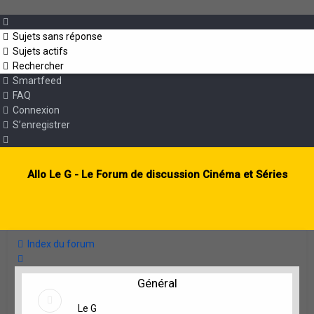
Sujets sans réponse
Sujets actifs
Rechercher
Smartfeed
FAQ
Connexion
S’enregistrer
Allo Le G - Le Forum de discussion Cinéma et Séries
Index du forum
Rechercher
Général
Le G