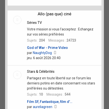
dernier
message
Allo (pas que) ciné
Séries TV
Votre mission si vous l'acceptez : Echangez
sur vos séries préférées
Sujets :
204
Messages :
24723
God of War - Prime Video
Voir
par
NaughtyDog
le
jeu. 6 août 2026 20:40
dernier
message
Stars & Célébrités
Partagez en toute liberté sur ce forum les
derniers potins en date concernant vos stars
préférées ou détestées.
Sujets :
10
Messages :
544
Film SF, Fantastique, film d'…
Voir
par
aureliagreen