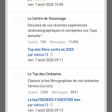
le
ven. 7 août 2026 10:40
dernier
message
Le Centre de Visionnage
Discutez de vos récentes expériences
cinématographiques et complétez vos Tops
annuels !
Sujets :
136
Messages :
11496
Top des films sortis en 2025
Voir
par
teklow13
le
ven. 7 août 2026 09:11
dernier
message
Le Top des Cinéastes
Classez ici les filmographies de vos cinéastes
favoris (ou non).
Sujets :
1256
Messages :
9631
Le top FREDERIC FORESTIER des…
Voir
par
teklow13
le
ven. 7 août 2026 09:13