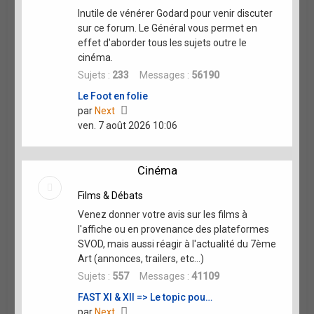
Inutile de vénérer Godard pour venir discuter
sur ce forum. Le Général vous permet en
effet d'aborder tous les sujets outre le
cinéma.
Sujets :
233
Messages :
56190
Le Foot en folie
Voir
par
Next
le
ven. 7 août 2026 10:06
dernier
message
Cinéma
Films & Débats
Venez donner votre avis sur les films à
l'affiche ou en provenance des plateformes
SVOD, mais aussi réagir à l'actualité du 7ème
Art (annonces, trailers, etc...)
Sujets :
557
Messages :
41109
FAST XI & XII => Le topic pou…
Voir
par
Next