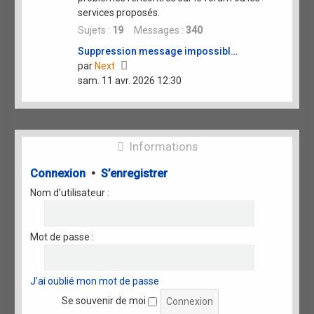
services proposés.
Sujets :
19
Messages :
340
Suppression message impossibl…
Voir
par
Next
le
sam. 11 avr. 2026 12:30
dernier
message
Informations
Connexion
•
S’enregistrer
Nom d’utilisateur :
Mot de passe :
J’ai oublié mon mot de passe
Se souvenir de moi