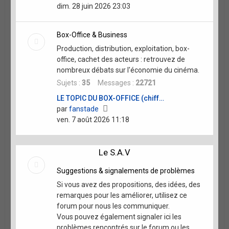
le
dim. 28 juin 2026 23:03
dernier
message
Box-Office & Business
Production, distribution, exploitation, box-
office, cachet des acteurs : retrouvez de
nombreux débats sur l'économie du cinéma.
Sujets :
35
Messages :
22721
LE TOPIC DU BOX-OFFICE (chiff…
Voir
par
fanstade
le
ven. 7 août 2026 11:18
dernier
message
Le S.A.V
Suggestions & signalements de problèmes
Si vous avez des propositions, des idées, des
remarques pour les améliorer, utilisez ce
forum pour nous les communiquer.
Vous pouvez également signaler ici les
problèmes rencontrés sur le forum ou les