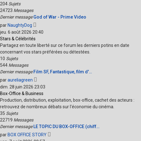
204
Sujets
24723
Messages
Dernier message
God of War - Prime Video
Voir
par
NaughtyDog
le
jeu. 6 août 2026 20:40
dernier
Stars & Célébrités
message
Partagez en toute liberté sur ce forum les derniers potins en date
concernant vos stars préférées ou détestées.
10
Sujets
544
Messages
Dernier message
Film SF, Fantastique, film d'…
Voir
par
aureliagreen
le
dim. 28 juin 2026 23:03
dernier
Box-Office & Business
message
Production, distribution, exploitation, box-office, cachet des acteurs :
retrouvez de nombreux débats sur l'économie du cinéma.
35
Sujets
22719
Messages
Dernier message
LE TOPIC DU BOX-OFFICE (chiff…
Voir
par
BOX OFFICE STORY
le