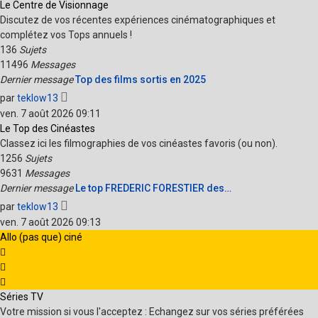
dernier
Le Centre de Visionnage
message
Discutez de vos récentes expériences cinématographiques et
complétez vos Tops annuels !
136
Sujets
11496
Messages
Dernier message
Top des films sortis en 2025
Voir
par
teklow13
le
ven. 7 août 2026 09:11
dernier
Le Top des Cinéastes
message
Classez ici les filmographies de vos cinéastes favoris (ou non).
1256
Sujets
9631
Messages
Dernier message
Le top FREDERIC FORESTIER des…
Voir
par
teklow13
le
ven. 7 août 2026 09:13
dernier
Allo (pas que) ciné
message
Séries TV
Votre mission si vous l'acceptez : Echangez sur vos séries préférées