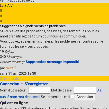
ven. 7 août 2026 09:57
dernier
Le S.A.V
message
Suggestions & signalements de problèmes
Si vous avez des propositions, des idées, des remarques pour les
améliorer, utilisez ce forum pour nous les communiquer.
Vous pouvez également signaler ici les problèmes rencontrés sur le
forum ou les services proposés.
19
Sujets
340
Messages
Dernier message
Suppression message impossibl…
Voir
par
Next
le
sam. 11 avr. 2026 12:30
dernier
Informations
message
Connexion
•
S’enregistrer
Nom d’utilisateur :
Mot de passe :
J’ai
oublié mon mot de passe
|
Se souvenir de moi
Qui est en ligne
Au total il y a
511
utilisateurs en ligne : 2 enregistrés, 2 invisibles et 507