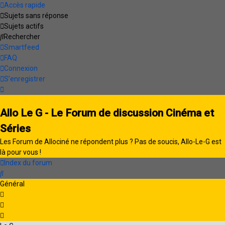
Accès rapide
Sujets sans réponse
Sujets actifs
Rechercher
Smartfeed
FAQ
Connexion
S’enregistrer
Allo Le G - Le Forum de discussion Cinéma et
Séries
Les Forum de Allociné ne répondent plus ? Pas de soucis, Allo-Le-G est
là pour vous !
Index du forum
Rechercher
Général