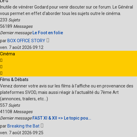
Le G
Inutile de vénérer Godard pour venir discuter sur ce forum. Le Général
vous permet en effet d'aborder tous les sujets outre le cinéma.
233
Sujets
56189
Messages
Dernier message
Le Foot en folie
Voir
par
BOX OFFICE STORY
le
ven. 7 août 2026 09:12
dernier
Cinéma
message
Films & Débats
Venez donner votre avis sur les films à l'affiche ou en provenance des
plateformes SVOD, mais aussi réagir à l'actualité du 7ème Art
(annonces, trailers, etc...)
557
Sujets
41108
Messages
Dernier message
FAST XI & XII => Le topic pou…
Voir
par
Breaking the Bat
le
ven. 7 août 2026 09:25