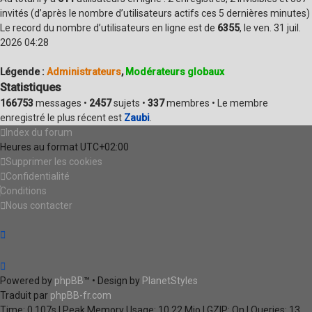
invités (d’après le nombre d’utilisateurs actifs ces 5 dernières minutes)
Le record du nombre d’utilisateurs en ligne est de
6355
, le ven. 31 juil.
2026 04:28
Légende :
Administrateurs
,
Modérateurs globaux
Statistiques
166753
messages •
2457
sujets •
337
membres • Le membre
enregistré le plus récent est
Zaubi
.
Index du forum
Heures au format
UTC+02:00
Supprimer les cookies
Confidentialité
Conditions
Nous contacter
Powered by
phpBB
™
• Design by
PlanetStyles
Traduit par
phpBB-fr.com
Time: 0.107s
| Peak Memory Usage: 10.22 Mio | GZIP: On |
Queries: 13