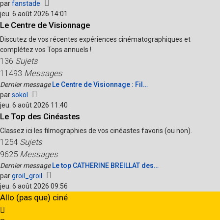
Voir
par
fanstade
le
jeu. 6 août 2026 14:01
dernier
Le Centre de Visionnage
message
Discutez de vos récentes expériences cinématographiques et
complétez vos Tops annuels !
136
Sujets
11493
Messages
Dernier message
Le Centre de Visionnage : Fil…
Voir
par
sokol
le
jeu. 6 août 2026 11:40
dernier
Le Top des Cinéastes
message
Classez ici les filmographies de vos cinéastes favoris (ou non).
1254
Sujets
9625
Messages
Dernier message
Le top CATHERINE BREILLAT des…
Voir
par
groil_groil
le
jeu. 6 août 2026 09:56
dernier
Allo (pas que) ciné
message