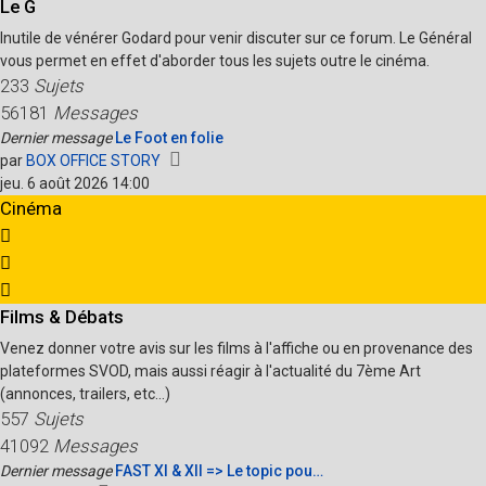
Le G
Inutile de vénérer Godard pour venir discuter sur ce forum. Le Général
vous permet en effet d'aborder tous les sujets outre le cinéma.
233
Sujets
56181
Messages
Dernier message
Le Foot en folie
Voir
par
BOX OFFICE STORY
le
jeu. 6 août 2026 14:00
dernier
Cinéma
message
Films & Débats
Venez donner votre avis sur les films à l'affiche ou en provenance des
plateformes SVOD, mais aussi réagir à l'actualité du 7ème Art
(annonces, trailers, etc...)
557
Sujets
41092
Messages
Dernier message
FAST XI & XII => Le topic pou…