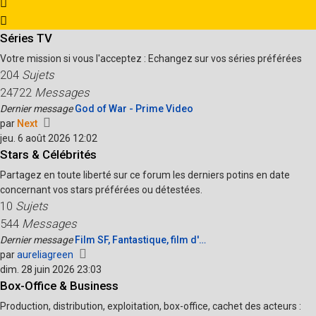
Séries TV
Votre mission si vous l'acceptez : Echangez sur vos séries préférées
204
Sujets
24722
Messages
Dernier message
God of War - Prime Video
Voir
par
Next
le
jeu. 6 août 2026 12:02
dernier
Stars & Célébrités
message
Partagez en toute liberté sur ce forum les derniers potins en date
concernant vos stars préférées ou détestées.
10
Sujets
544
Messages
Dernier message
Film SF, Fantastique, film d'…
Voir
par
aureliagreen
le
dim. 28 juin 2026 23:03
dernier
Box-Office & Business
message
Production, distribution, exploitation, box-office, cachet des acteurs :