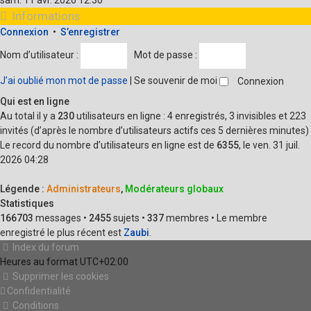
sam. 11 avr. 2026 12:30
dernier
Informations
message
Connexion
•
S’enregistrer
Nom d’utilisateur :
Mot de passe :
J’ai oublié mon mot de passe
|
Se souvenir de moi
Qui est en ligne
Au total il y a
230
utilisateurs en ligne : 4 enregistrés, 3 invisibles et 223
invités (d’après le nombre d’utilisateurs actifs ces 5 dernières minutes)
Le record du nombre d’utilisateurs en ligne est de
6355
, le ven. 31 juil.
2026 04:28
Légende :
Administrateurs
,
Modérateurs globaux
Statistiques
166703
messages •
2455
sujets •
337
membres • Le membre
enregistré le plus récent est
Zaubi
.
Index du forum
Heures au format
UTC+02:00
Supprimer les cookies
Confidentialité
Conditions