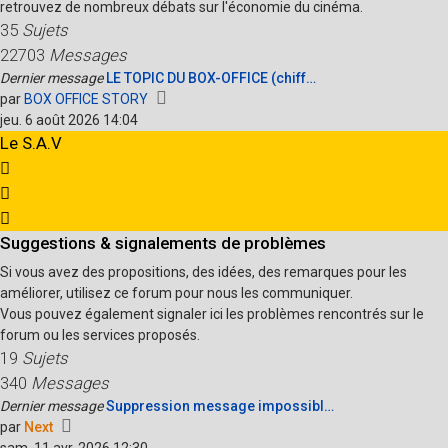
retrouvez de nombreux débats sur l'économie du cinéma.
35
Sujets
22703
Messages
Dernier message
LE TOPIC DU BOX-OFFICE (chiff…
Voir
par
BOX OFFICE STORY
le
jeu. 6 août 2026 14:04
dernier
Le S.A.V
message
Suggestions & signalements de problèmes
Si vous avez des propositions, des idées, des remarques pour les
améliorer, utilisez ce forum pour nous les communiquer.
Vous pouvez également signaler ici les problèmes rencontrés sur le
forum ou les services proposés.
19
Sujets
340
Messages
Dernier message
Suppression message impossibl…
Voir
par
Next
le