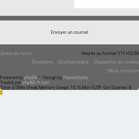
Index du forum
Heures au format
UTC+02:00
Conditions
Confidentialité
Supprimer les cookies
Nous contacter
Powered by
phpBB
™
• Design by
PlanetStyles
Traduit par
phpBB-fr.com
Time: 0.084s
| Peak Memory Usage: 10.16 Mio | GZIP: On |
Queries: 8