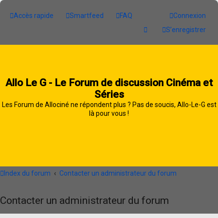
Accès rapide
Smartfeed
FAQ
Connexion
S’enregistrer
Allo Le G - Le Forum de discussion Cinéma et
Séries
Les Forum de Allociné ne répondent plus ? Pas de soucis, Allo-Le-G est
là pour vous !
Index du forum
Contacter un administrateur du forum
Contacter un administrateur du forum