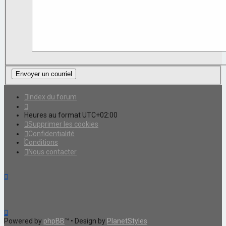
Index du forum
Heures au format
UTC+02:00
Supprimer les cookies
Confidentialité
Conditions
Nous contacter
Powered by
phpBB
™
• Design by
PlanetStyles