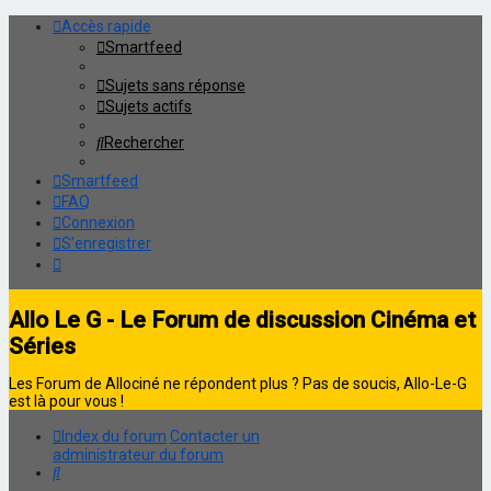
Accès rapide
Smartfeed
Sujets sans réponse
Sujets actifs
Rechercher
Smartfeed
FAQ
Connexion
S’enregistrer
Allo Le G - Le Forum de discussion Cinéma et
Séries
Les Forum de Allociné ne répondent plus ? Pas de soucis, Allo-Le-G
est là pour vous !
Index du forum
Contacter un
administrateur du forum
Rechercher