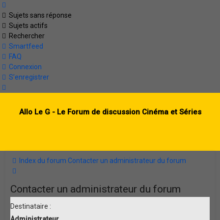
Sujets sans réponse
Sujets actifs
Rechercher
Smartfeed
FAQ
Connexion
S’enregistrer
Allo Le G - Le Forum de discussion Cinéma et Séries
Index du forum
Contacter un administrateur du forum
Rechercher
Contacter un administrateur du forum
Destinataire :
Administrateur