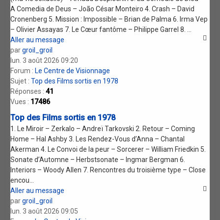
A Comedia de Deus – João César Monteiro 4. Crash – David
Cronenberg 5. Mission : Impossible – Brian de Palma 6. Irma Vep
– Olivier Assayas 7. Le Cœur fantôme – Philippe Garrel 8. ...
Aller au message
par
groil_groil
lun. 3 août 2026 09:20
Forum :
Le Centre de Visionnage
Sujet :
Top des Films sortis en 1978
Réponses :
41
Vues :
17486
Top des Films sortis en 1978
1. Le Miroir – Zerkalo – Andreï Tarkovski 2. Retour – Coming
Home – Hal Ashby 3. Les Rendez-Vous d’Anna – Chantal
Akerman 4. Le Convoi de la peur – Sorcerer – William Friedkin 5.
Sonate d’Automne – Herbstsonate – Ingmar Bergman 6.
Interiors – Woody Allen 7. Rencontres du troisième type – Close
encou...
Aller au message
par
groil_groil
lun. 3 août 2026 09:05