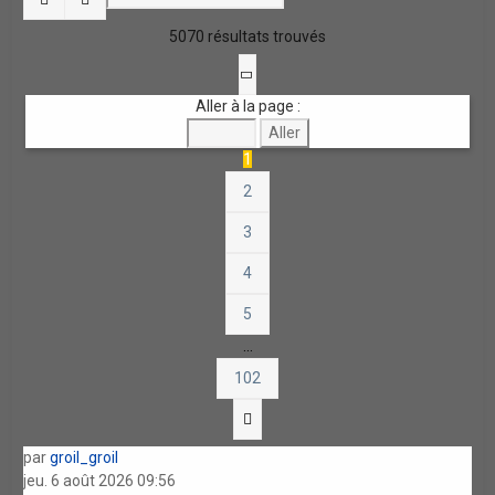
5070 résultats trouvés
Page
1
sur
102
Aller à la page :
1
2
3
4
5
…
102
Suivante
par
groil_groil
jeu. 6 août 2026 09:56