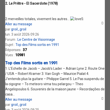
2. Le Prêtre - El Sacerdote (1978)
2 merveilles totales, vivement les autres...
Aller au message
par
groil_groil
lun. 3 août 2026 09:26
Forum :
Le Centre de Visionnage
Sujet :
Top des Films sortis en 1991
Réponses :
37
Vues :
10981
Top des Films sortis en 1991
1. L’Echelle de Jacob – Jacob’s Lader – Adrian Lyne 2. Route One
/ USA – Robert Kramer 3. Van Gogh – Maurice Pialat 4.
J’entends plus la guitare – Philippe Garrel 5. Le Pas suspendu de
la cigogne – To meteoro vima tou pelargou – Theo
Angelopoulos 6. Souvenirs de la maison jaune – Recordações de
casa...
Aller au message
par
groil_groil
lun. 3 août 2026 09:25