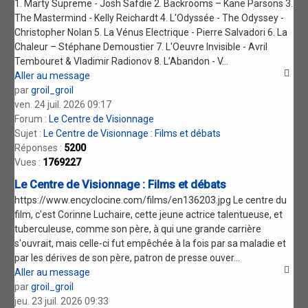
1. Marty Supreme - Josh Safdie 2. Backrooms – Kane Parsons 3.
The Mastermind - Kelly Reichardt 4. L'Odyssée - The Odyssey -
Christopher Nolan 5. La Vénus Electrique - Pierre Salvadori 6. La
Chaleur – Stéphane Demoustier 7. L'Oeuvre Invisible - Avril
Tembouret & Vladimir Radionov 8. L’Abandon - V...
Aller au message
par
groil_groil
ven. 24 juil. 2026 09:17
Forum :
Le Centre de Visionnage
Sujet :
Le Centre de Visionnage : Films et débats
Réponses :
5200
Vues :
1769227
Le Centre de Visionnage : Films et débats
https://www.encyclocine.com/films/en136203.jpg Le centre du
film, c'est Corinne Luchaire, cette jeune actrice talentueuse, et
tuberculeuse, comme son père, à qui une grande carrière
s'ouvrait, mais celle-ci fut empêchée à la fois par sa maladie et
par les dérives de son père, patron de presse ouver...
Aller au message
par
groil_groil
jeu. 23 juil. 2026 09:33