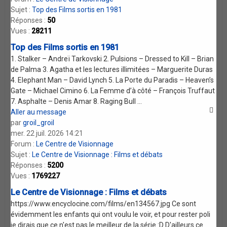
Sujet :
Top des Films sortis en 1981
Réponses :
50
Vues :
28211
Top des Films sortis en 1981
1. Stalker – Andreï Tarkovski 2. Pulsions – Dressed to Kill – Brian
de Palma 3. Agatha et les lectures illimitées – Marguerite Duras
4. Elephant Man – David Lynch 5. La Porte du Paradis – Heaven’s
Gate – Michael Cimino 6. La Femme d’à côté – François Truffaut
7. Asphalte – Denis Amar 8. Raging Bull ...
Aller au message
par
groil_groil
mer. 22 juil. 2026 14:21
Forum :
Le Centre de Visionnage
Sujet :
Le Centre de Visionnage : Films et débats
Réponses :
5200
Vues :
1769227
Le Centre de Visionnage : Films et débats
https://www.encyclocine.com/films/en134567.jpg Ce sont
évidemment les enfants qui ont voulu le voir, et pour rester poli
je dirais que ce n'est pas le meilleur de la série :D D'ailleurs ce