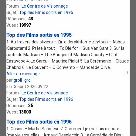
Forum :
Le Centre de Visionnage
Sujet :
Top des Films sortis en 1995
Réponses :
43
Vues :
19997
Top des Films sortis en 1995
1. Au travers des oliviers – Zir-e derakhtan-e zeytoun – Abbas
Kiarostami 2. Prête à tout – To Die for – Gus Van Sant 3. Sur la
route de Madison – The Bridges of Madison County – Clint
Eastwood 4. Le Garçu – Maurice Pialat 5. La Cérémonie – Claude
Chabrol 6. Le Couvent – O Convento – Manoel de Olive...
Aller au message
par
groil_groil
lun. 3 août 2026 09:22
Forum :
Le Centre de Visionnage
Sujet :
Top des Films sortis en 1996
Réponses :
35
Vues :
13000
Top des Films sortis en 1996
1. Casino – Martin Scorsese 2. Comment je me suis disputé…
(ma vie sexuelle) – Arnaud Desplechin 3. La Comédie de Dieu –