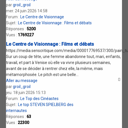
par
groil_groil
mer. 24 juin 2026 14:58
Forum :
Le Centre de Visionnage
Sujet :
Le Centre de Visionnage : Films et débats
Réponses :
5200
Vues :
1769227
Le Centre de Visionnage : Films et débats
https://media.senscritique.com/media/000017769537/300/pain_tu
Sur un coup de tête, une femme abandonne tout, mari, enfants,
travail, et part à Venise où elle va vivre plusieurs semaines,
avant de se décider à rentrer chez elle, la même, mais
métamorphosée. Le pitch est une belle...
Aller au message
par
groil_groil
jeu. 18 juin 2026 15:13
Forum :
Le Top des Cinéastes
Sujet :
Le top STEVEN SPIELBERG des
internautes
Réponses :
63
Vues :
22300