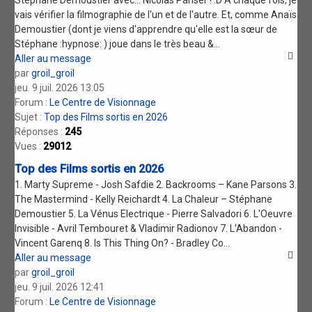
Stéphane Demoustier avec... Nicolas Pariser ! :D À chaque fois, je
vais vérifier la filmographie de l'un et de l'autre. Et, comme Anaïs
Demoustier (dont je viens d'apprendre qu'elle est la sœur de
Stéphane :hypnose: ) joue dans le très beau &...
Aller au message
par
groil_groil
jeu. 9 juil. 2026 13:05
Forum :
Le Centre de Visionnage
Sujet :
Top des Films sortis en 2026
Réponses :
245
Vues :
29012
Top des Films sortis en 2026
1. Marty Supreme - Josh Safdie 2. Backrooms – Kane Parsons 3.
The Mastermind - Kelly Reichardt 4. La Chaleur – Stéphane
Demoustier 5. La Vénus Electrique - Pierre Salvadori 6. L'Oeuvre
Invisible - Avril Tembouret & Vladimir Radionov 7. L’Abandon -
Vincent Garenq 8. Is This Thing On? - Bradley Co...
Aller au message
par
groil_groil
jeu. 9 juil. 2026 12:41
Forum :
Le Centre de Visionnage