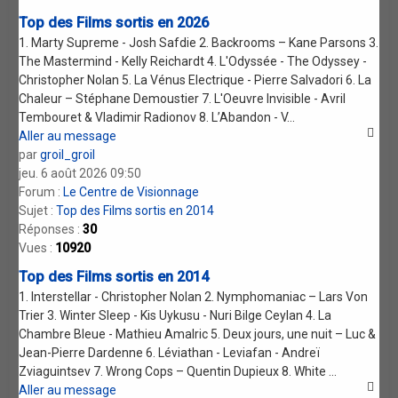
Top des Films sortis en 2026
1. Marty Supreme - Josh Safdie 2. Backrooms – Kane Parsons 3.
The Mastermind - Kelly Reichardt 4. L'Odyssée - The Odyssey -
Christopher Nolan 5. La Vénus Electrique - Pierre Salvadori 6. La
Chaleur – Stéphane Demoustier 7. L'Oeuvre Invisible - Avril
Tembouret & Vladimir Radionov 8. L’Abandon - V...
Aller au message
par
groil_groil
jeu. 6 août 2026 09:50
Forum :
Le Centre de Visionnage
Sujet :
Top des Films sortis en 2014
Réponses :
30
Vues :
10920
Top des Films sortis en 2014
1. Interstellar - Christopher Nolan 2. Nymphomaniac – Lars Von
Trier 3. Winter Sleep - Kis Uykusu - Nuri Bilge Ceylan 4. La
Chambre Bleue - Mathieu Amalric 5. Deux jours, une nuit – Luc &
Jean-Pierre Dardenne 6. Léviathan - Leviafan - Andreï
Zviaguintsev 7. Wrong Cops – Quentin Dupieux 8. White ...
Aller au message