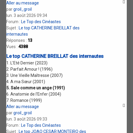
Aller au message
par
groil_groil
lun. 3 août 2026 09:34
Forum :
Le Top des Cinéastes
Sujet :
Le top CATHERINE BREILLAT des
internautes
Réponses :
13
Vues :
4388
Le top CATHERINE BREILLAT des internautes
1. L’Eté Dernier (2023)
2. Parfait Amour ! (1996)
3. Une Vieille Maîtresse (2007)
4. A ma Sœur (2001)
5. Sale comme un ange (1991)
6. Anatomie de l'Enfer (2004)
7. Romance (1999)
Aller au message
par
groil_groil
lun. 3 août 2026 09:33
Forum :
Le Top des Cinéastes
Sujet :
Le top JOAO CESAR MONTEIRO des