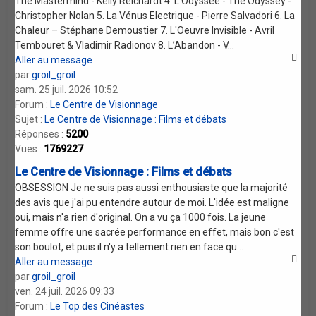
The Mastermind - Kelly Reichardt 4. L'Odyssée - The Odyssey -
Christopher Nolan 5. La Vénus Electrique - Pierre Salvadori 6. La
Chaleur – Stéphane Demoustier 7. L'Oeuvre Invisible - Avril
Tembouret & Vladimir Radionov 8. L’Abandon - V...
Aller au message
par
groil_groil
sam. 25 juil. 2026 10:52
Forum :
Le Centre de Visionnage
Sujet :
Le Centre de Visionnage : Films et débats
Réponses :
5200
Vues :
1769227
Le Centre de Visionnage : Films et débats
OBSESSION Je ne suis pas aussi enthousiaste que la majorité
des avis que j'ai pu entendre autour de moi. L'idée est maligne
oui, mais n'a rien d'original. On a vu ça 1000 fois. La jeune
femme offre une sacrée performance en effet, mais bon c'est
son boulot, et puis il n'y a tellement rien en face qu...
Aller au message
par
groil_groil
ven. 24 juil. 2026 09:33
Forum :
Le Top des Cinéastes