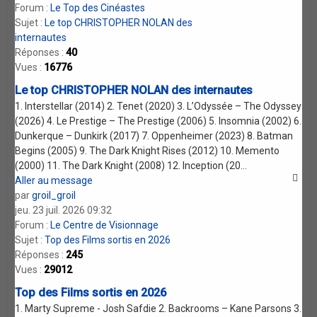
Forum :
Le Top des Cinéastes
Sujet :
Le top CHRISTOPHER NOLAN des
internautes
Réponses :
40
Vues :
16776
Le top CHRISTOPHER NOLAN des internautes
1. Interstellar (2014) 2. Tenet (2020) 3. L’Odyssée – The Odyssey
(2026) 4. Le Prestige – The Prestige (2006) 5. Insomnia (2002) 6.
Dunkerque – Dunkirk (2017) 7. Oppenheimer (2023) 8. Batman
Begins (2005) 9. The Dark Knight Rises (2012) 10. Memento
(2000) 11. The Dark Knight (2008) 12. Inception (20...
Aller au message
par
groil_groil
jeu. 23 juil. 2026 09:32
Forum :
Le Centre de Visionnage
Sujet :
Top des Films sortis en 2026
Réponses :
245
Vues :
29012
Top des Films sortis en 2026
1. Marty Supreme - Josh Safdie 2. Backrooms – Kane Parsons 3.