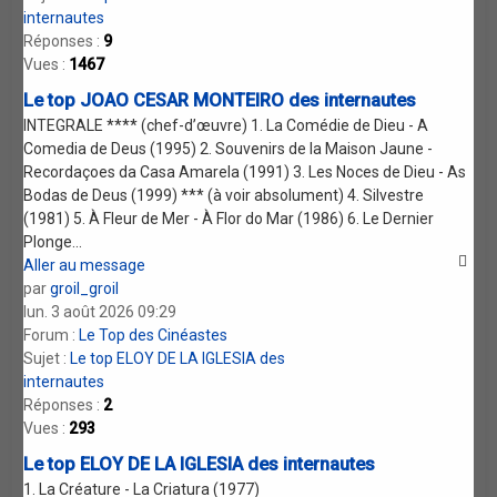
internautes
Réponses :
9
Vues :
1467
Le top JOAO CESAR MONTEIRO des internautes
INTEGRALE **** (chef-d’œuvre) 1. La Comédie de Dieu - A
Comedia de Deus (1995) 2. Souvenirs de la Maison Jaune -
Recordaçoes da Casa Amarela (1991) 3. Les Noces de Dieu - As
Bodas de Deus (1999) *** (à voir absolument) 4. Silvestre
(1981) 5. À Fleur de Mer - À Flor do Mar (1986) 6. Le Dernier
Plonge...
Aller au message
par
groil_groil
lun. 3 août 2026 09:29
Forum :
Le Top des Cinéastes
Sujet :
Le top ELOY DE LA IGLESIA des
internautes
Réponses :
2
Vues :
293
Le top ELOY DE LA IGLESIA des internautes
1. La Créature - La Criatura (1977)