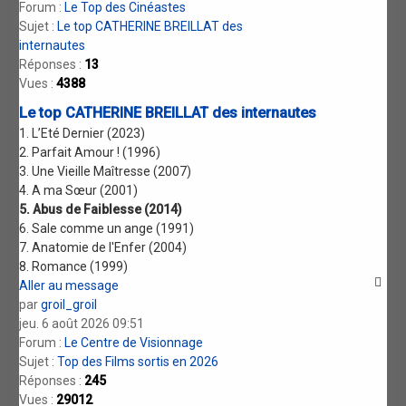
Forum :
Le Top des Cinéastes
Sujet :
Le top CATHERINE BREILLAT des
internautes
Réponses :
13
Vues :
4388
Le top CATHERINE BREILLAT des internautes
1. L’Eté Dernier (2023)
2. Parfait Amour ! (1996)
3. Une Vieille Maîtresse (2007)
4. A ma Sœur (2001)
5. Abus de Faiblesse (2014)
6. Sale comme un ange (1991)
7. Anatomie de l'Enfer (2004)
8. Romance (1999)
Aller au message
par
groil_groil
jeu. 6 août 2026 09:51
Forum :
Le Centre de Visionnage
Sujet :
Top des Films sortis en 2026
Réponses :
245
Vues :
29012