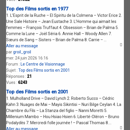
Top des Films sortis en 1977
1. L’Esprit de la Ruche – El Spiritu de la Colmena – Victor Erice 2.
Une Sale Histoire – Jean Eustache 3. L’Homme qui aimait les
femmes – François Truffaut 4. Obsession – Brian de Palma 5.
Comme la Lune – Joël Séria 6. Annie Hall – Woody Allen 7.
Sœurs de Sang – Sisters – Brian de Palma 8. Carrie – ...
Aller au message
par
groil_groil
mer. 24 juin 2026 16:16
Forum :
Le Centre de Visionnage
Sujet :
Top des Films sortis en 2001
Réponses :
21
Vues :
6243
Top des Films sortis en 2001
1. Mulholland Drive – David Lynch 2. Roberto Succo – Cédric
Kahn 3. Nuages de Mai – Mayis Sikintisi – Nuri Bilge Ceylan 4. La
Chambre du Fils – La Stanza del figlio – Nanni Moretti 5.
Millenium Mambo – Hou Hsiao Hsien 6. Liberté-Oléron – Bruno
Podalydès 7. Mercredi folle journée ! – Pascal Thomas 8....
Aller au message