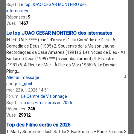
Sujet :
Le top JOAO CESAR MONTEIRO des
internautes
Réponses :
9
Vues :
1467
Le top JOAO CESAR MONTEIRO des internautes
INTEGRALE **** (chef-d’œuvre) 1. La Comédie de Dieu - A
Comedia de Deus (1995) 2. Souvenirs de la Maison Jaune -
Recordaçoes da Casa Amarela (1991) 3. Les Noces de Dieu - As
Bodas de Deus (1999) *** (à voir absolument) 4. Silvestre
(1981) 5. À Fleur de Mer - À Flor do Mar (1986) 6. Le Dernier
Plong...
Aller au message
par
groil_groil
mer. 22 juil. 2026 14:51
Forum :
Le Centre de Visionnage
Sujet :
Top des Films sortis en 2026
Réponses :
245
Vues :
29012
Top des Films sortis en 2026
1. Marty Supreme - Josh Safdie 2. Backrooms – Kane Parsons 3.