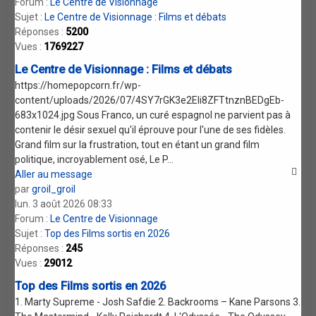
Forum :
Le Centre de Visionnage
Sujet :
Le Centre de Visionnage : Films et débats
Réponses :
5200
Vues :
1769227
Le Centre de Visionnage : Films et débats
https://homepopcorn.fr/wp-
content/uploads/2026/07/4SY7rGK3e2EIi8ZFTtnznBEDgEb-
683x1024.jpg Sous Franco, un curé espagnol ne parvient pas à
contenir le désir sexuel qu'il éprouve pour l'une de ses fidèles.
Grand film sur la frustration, tout en étant un grand film
politique, incroyablement osé, Le P...
Aller au message
par
groil_groil
lun. 3 août 2026 08:33
Forum :
Le Centre de Visionnage
Sujet :
Top des Films sortis en 2026
Réponses :
245
Vues :
29012
Top des Films sortis en 2026
1. Marty Supreme - Josh Safdie 2. Backrooms – Kane Parsons 3.