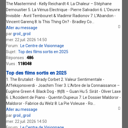
The Mastermind - Kelly Reichardt 4. La Chaleur – Stéphane
Demoustier 5. La Vénus Electrique - Pierre Salvadori 6. L'Oeuvre
Invisible - Avril Tembouret & Vladimir Radionov 7. L’Abandon -
Vincent Garenq 8. Is This Thing On? - Bradley Co...
Aller au message
par
groil_groil
mer. 22 juil. 2026 14:50
Forum :
Le Centre de Visionnage
Sujet :
Top des films sortis en 2025
Réponses :
486
Vues :
118048
Top des films sortis en 2025
1. The Brutalist - Brady Corbet 2. Valeur Sentimentale -
Affeksjonsverdi - Joachim Trier 3. L’Arbre de la Connaissance –
Eugène Green 4. Black Dog - 狗阵 – Guan Hu 5. Sirāt - Oliver Laxe
6. L’Accident de Piano - Quentin Dupieux 7. Le Dossier Maldoror -
Maldoror - Fabrice du Welz 8. La Pie Voleuse - Ro...
Aller au message
par
groil_groil
mer. 22 juil. 2026 14:50
Forum :
Le Centre de Visionnage