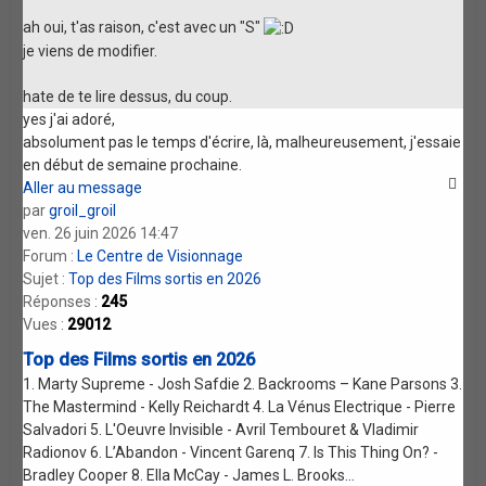
ah oui, t'as raison, c'est avec un "S"
je viens de modifier.
hate de te lire dessus, du coup.
yes j'ai adoré,
absolument pas le temps d'écrire, là, malheureusement, j'essaie
en début de semaine prochaine.
Aller au message
par
groil_groil
ven. 26 juin 2026 14:47
Forum :
Le Centre de Visionnage
Sujet :
Top des Films sortis en 2026
Réponses :
245
Vues :
29012
Top des Films sortis en 2026
1. Marty Supreme - Josh Safdie 2. Backrooms – Kane Parsons 3.
The Mastermind - Kelly Reichardt 4. La Vénus Electrique - Pierre
Salvadori 5. L'Oeuvre Invisible - Avril Tembouret & Vladimir
Radionov 6. L’Abandon - Vincent Garenq 7. Is This Thing On? -
Bradley Cooper 8. Ella McCay - James L. Brooks...