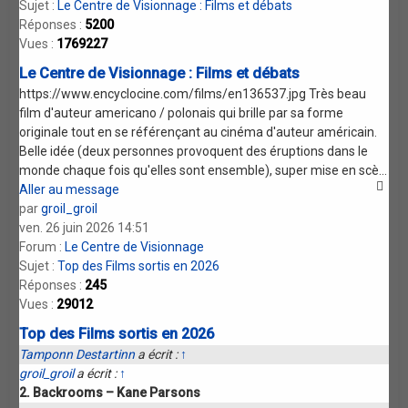
Sujet :
Le Centre de Visionnage : Films et débats
Réponses :
5200
Vues :
1769227
Le Centre de Visionnage : Films et débats
https://www.encyclocine.com/films/en136537.jpg Très beau
film d'auteur americano / polonais qui brille par sa forme
originale tout en se référençant au cinéma d'auteur américain.
Belle idée (deux personnes provoquent des éruptions dans le
monde chaque fois qu'elles sont ensemble), super mise en scè...
Aller au message
par
groil_groil
ven. 26 juin 2026 14:51
Forum :
Le Centre de Visionnage
Sujet :
Top des Films sortis en 2026
Réponses :
245
Vues :
29012
Top des Films sortis en 2026
Tamponn Destartinn
a écrit :
↑
groil_groil
a écrit :
↑
2. Backrooms – Kane Parsons