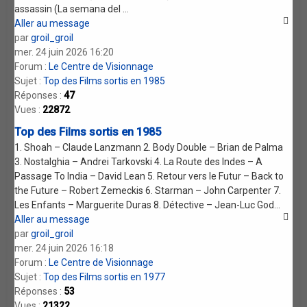
assassin (La semana del ...
Aller au message
par
groil_groil
mer. 24 juin 2026 16:20
Forum :
Le Centre de Visionnage
Sujet :
Top des Films sortis en 1985
Réponses :
47
Vues :
22872
Top des Films sortis en 1985
1. Shoah – Claude Lanzmann 2. Body Double – Brian de Palma
3. Nostalghia – Andrei Tarkovski 4. La Route des Indes – A
Passage To India – David Lean 5. Retour vers le Futur – Back to
the Future – Robert Zemeckis 6. Starman – John Carpenter 7.
Les Enfants – Marguerite Duras 8. Détective – Jean-Luc God...
Aller au message
par
groil_groil
mer. 24 juin 2026 16:18
Forum :
Le Centre de Visionnage
Sujet :
Top des Films sortis en 1977
Réponses :
53
Vues :
21322