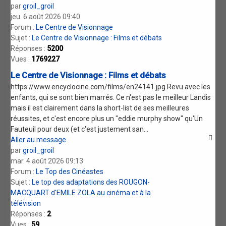
par
groil_groil
jeu. 6 août 2026 09:40
Forum :
Le Centre de Visionnage
Sujet :
Le Centre de Visionnage : Films et débats
Réponses :
5200
Vues :
1769227
Le Centre de Visionnage : Films et débats
https://www.encyclocine.com/films/en24141.jpg Revu avec les
enfants, qui se sont bien marrés. Ce n'est pas le meilleur Landis
mais il est clairement dans la short-list de ses meilleures
réussites, et c'est encore plus un "eddie murphy show" qu'Un
Fauteuil pour deux (et c'est justement san...
Aller au message
par
groil_groil
mar. 4 août 2026 09:13
Forum :
Le Top des Cinéastes
Sujet :
Le top des adaptations des ROUGON-
MACQUART d'EMILE ZOLA au cinéma et à la
télévision
Réponses :
2
Vues :
59