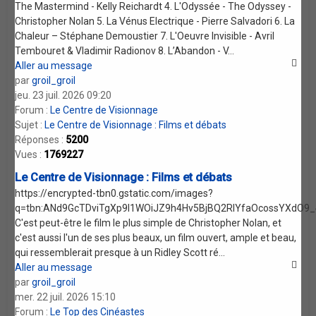
The Mastermind - Kelly Reichardt 4. L'Odyssée - The Odyssey -
Christopher Nolan 5. La Vénus Electrique - Pierre Salvadori 6. La
Chaleur – Stéphane Demoustier 7. L'Oeuvre Invisible - Avril
Tembouret & Vladimir Radionov 8. L’Abandon - V...
Aller au message
par
groil_groil
jeu. 23 juil. 2026 09:20
Forum :
Le Centre de Visionnage
Sujet :
Le Centre de Visionnage : Films et débats
Réponses :
5200
Vues :
1769227
Le Centre de Visionnage : Films et débats
https://encrypted-tbn0.gstatic.com/images?
q=tbn:ANd9GcTDviTgXp9l1WOiJZ9h4Hv5BjBQ2RIYfaOcossYXdO9
C'est peut-être le film le plus simple de Christopher Nolan, et
c'est aussi l'un de ses plus beaux, un film ouvert, ample et beau,
qui ressemblerait presque à un Ridley Scott ré...
Aller au message
par
groil_groil
mer. 22 juil. 2026 15:10
Forum :
Le Top des Cinéastes