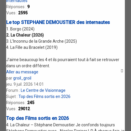
internautes
Réponses :
9
Vues :
2595
Le top STEPHANE DEMOUSTIER des internautes
1. Borgo (2024)
2. La Chaleur (2026)
3. L’Inconnu de la Grande Arche (2025)
4. La Fille au Bracelet (2019)
J'aime beaucoup les 4 et ils pourraient tout à fait se retrouver
dans un ordre différent.
Aller au message
par
groil_groil
jeu. 9 juil. 2026 14:01
Forum :
Le Centre de Visionnage
Sujet :
Top des Films sortis en 2026
Réponses :
245
Vues :
29012
Top des Films sortis en 2026
4. La Chaleur – Stéphane Demoustier Je confonds toujours