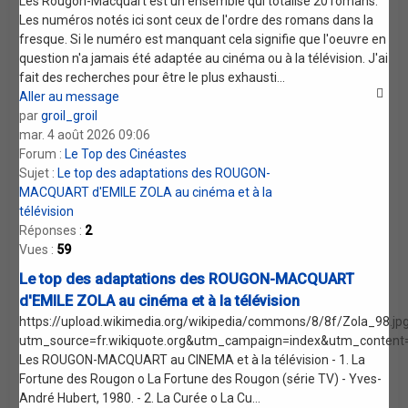
Les Rougon-Macquart est un ensemble qui totalise 20 romans.
Les numéros notés ici sont ceux de l'ordre des romans dans la
fresque. Si le numéro est manquant cela signifie que l'oeuvre en
question n'a jamais été adaptée au cinéma ou à la télévision. J'ai
fait des recherches pour être le plus exhausti...
Aller au message
par
groil_groil
mar. 4 août 2026 09:06
Forum :
Le Top des Cinéastes
Sujet :
Le top des adaptations des ROUGON-
MACQUART d'EMILE ZOLA au cinéma et à la
télévision
Réponses :
2
Vues :
59
Le top des adaptations des ROUGON-MACQUART
d'EMILE ZOLA au cinéma et à la télévision
https://upload.wikimedia.org/wikipedia/commons/8/8f/Zola_98.jp
utm_source=fr.wikiquote.org&utm_campaign=index&utm_content=
Les ROUGON-MACQUART au CINEMA et à la télévision - 1. La
Fortune des Rougon o La Fortune des Rougon (série TV) - Yves-
André Hubert, 1980. - 2. La Curée o La Cu...