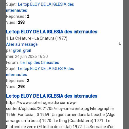
Sujet :
Le top ELOY DE LA IGLESIA des
internautes
Réponses :
2
Vues :
293
Le top ELOY DE LA IGLESIA des internautes
1. La Créature - La Criatura (1977)
Aller au message
par
groil_groil
mer. 24 juin 2026 16:30
Forum :
Le Top des Cinéastes
Sujet :
Le top ELOY DE LA IGLESIA des
internautes
Réponses :
2
Vues :
293
Le top ELOY DE LA IGLESIA des internautes
https://www.subterfugeradio.com/wp-
content/uploads/2021/05/eloy-cineciento.jpg Filmographie
1966 : Fantasía... 3 1969 : Un goût amer dans la bouche (Algo
amargo en la boca) 1970 : Le Ring (Cuadrilátero) 1971 : Le
Plafond de verre (El techo de cristal) 1972 : La Semaine d'un