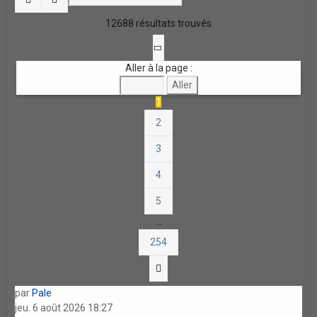
12688 résultats trouvés
Page
1
sur
254
Aller à la page :
1
2
3
4
5
…
254
Suivante
par
Pale
jeu. 6 août 2026 18:27