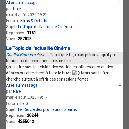
Aller au message
par
Pale
mar. 4 août 2026 19:22
Forum :
Films & Débats
Sujet :
Le Topic de l'actualité Cinéma
Réponses :
1151
Vues :
287823
Le Topic de l'actualité Cinéma
ConFucKamus
a écrit :
↑
Pareil que toi, mais je trouve qu'il y a
beaucoup de conneries dans ce film.
Ça illustre bien la débilité des véritables influenceurs ou des
débiles qui cherchent à faire le buzz
Mais bon le film
cherche surtout à offrir des sensations fortes.
Aller au message
par
Pale
mar. 4 août 2026 19:17
Forum :
Le G
Sujet :
Le Cercle des profileurs disparus
Réponses :
20244
Vues :
4255012