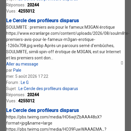
Réponses :
20244
Vues :
4255012
Le Cercle des profileurs disparus
SOULM8TE : premiers avis pour le fameux M3GAN érotique
https://www.ecranlarge.com/content/uploads/2026/08/soulm8te-
premiers-avis-pour-le-fameux-m3gan-erotique-
-1260x708.jpg.webp Après un parcours semé d’embûches,
SOULM8TE, simili spin-off érotique de M3GAN, est sur Internet
et les premiers sont don...
Aller au message
par
Pale
mer. 5 août 2026 17:22
Forum :
Le G
Sujet :
Le Cercle des profileurs disparus
Réponses :
20244
Vues :
4255012
Le Cercle des profileurs disparus
https://pbs.twimg.com/media/HO6wjtZbAAA48sX?
format=jpg&name=large
https://pbs.twimg.com/media/HO39FuwWAAAEMA_?