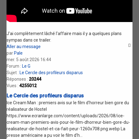
J'ai complètement lâché l'affaire mais il y a quelques plans
sympas dans ce trailer.
Aller au message
par
Pale
mer. 5 août 2026 16:44
Forum :
Le G
Sujet :
Le Cercle des profileurs disparus
Réponses :
20244
Vues :
4255012
Le Cercle des profileurs disparus
Ice Cream Man : premiers avis sur le film d’horreur bien gore du
réalisateur de Hostel
https://www.ecranlarge.com/content/uploads/2026/08/ice-
cream-man-premiers-avis-pour-le-film-dhorreur-bien-gore-du-
realisateur-de-hostel-et-ca-fait-peur-1260x708.png.webp La
presse américaine a pu voir le film d’h...