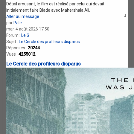
Détail amusant, le film est réalisé par celui qui devait
initialement faire Blade avec Mahershala Ali.
Aller au message
par
Pale
mar. 4 août 2026 17:50
Forum :
Le G
Sujet :
Le Cercle des profileurs disparus
Réponses :
20244
Vues :
4255012
Le Cercle des profileurs disparus