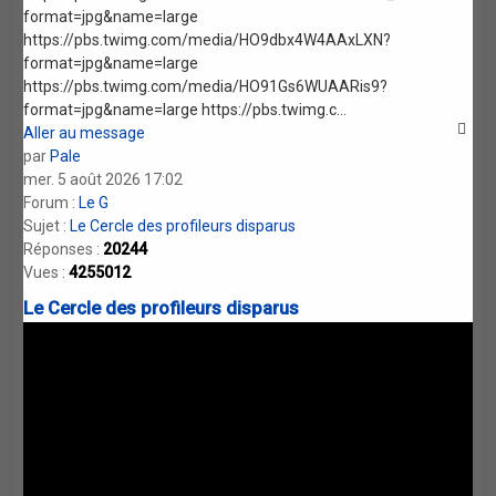
format=jpg&name=large
https://pbs.twimg.com/media/HO9dbx4W4AAxLXN?
format=jpg&name=large
https://pbs.twimg.com/media/HO91Gs6WUAARis9?
format=jpg&name=large https://pbs.twimg.c...
Aller au message
par
Pale
mer. 5 août 2026 17:02
Forum :
Le G
Sujet :
Le Cercle des profileurs disparus
Réponses :
20244
Vues :
4255012
Le Cercle des profileurs disparus