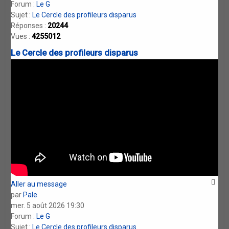
Forum :
Le G
Sujet :
Le Cercle des profileurs disparus
Réponses :
20244
Vues :
4255012
Le Cercle des profileurs disparus
Aller au message
par
Pale
mer. 5 août 2026 19:30
Forum :
Le G
Sujet :
Le Cercle des profileurs disparus