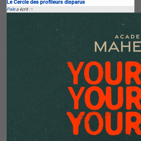
Le Cercle des profileurs disparus
Pale
a écrit :
↑