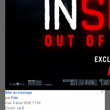
Aller au message
par
Pale
mar. 4 août 2026 17:43
Forum :
Le G