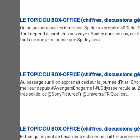
LE TOPIC DU BOX-OFFICE (chiffres, discussions gén
On ne passera pas les 6 millions. Spider va prendre 50 % de P
Tout dépend à combien vous voyez Spidey dans ce cas, car 50% 
tout comme je ne pense que Spidey sera...
LE TOPIC DU BOX-OFFICE (chiffres, discussions gén
Au passage sur X on apprenait ceci sur la journée d’hier :
meilleur depuis #AvengersEndgame ! #LOdyssée recule au 2e
très solide. cc @SonyPicturesFr @UniversalFR Quel est...
LE TOPIC DU BOX-OFFICE (chiffres, discussions gén
Est-ce qu'on peut se hasarder à estimer un chiffre première se