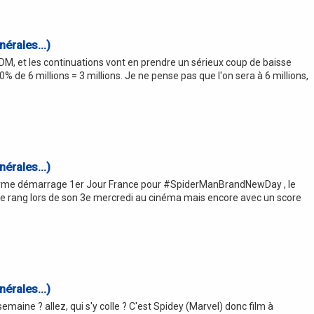
érales...)
DM, et les continuations vont en prendre un sérieux coup de baisse
de 6 millions = 3 millions. Je ne pense pas que l'on sera à 6 millions,
érales...)
 Enorme démarrage 1er Jour France pour #SpiderManBrandNewDay , le
 rang lors de son 3e mercredi au cinéma mais encore avec un score
érales...)
maine ? allez, qui s'y colle ? C'est Spidey (Marvel) donc film à