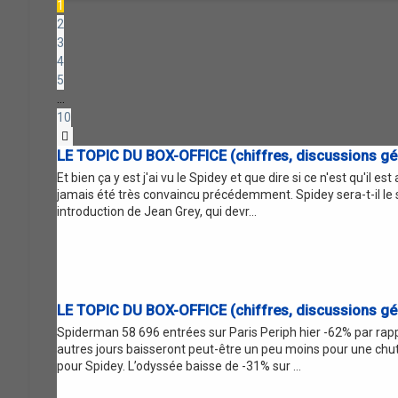
1
2
3
4
5
…
10
Suivante
LE TOPIC DU BOX-OFFICE (chiffres, discussions gén
Et bien ça y est j'ai vu le Spidey et que dire si ce n'est qu'il 
jamais été très convaincu précédemment. Spidey sera-t-il le s
introduction de Jean Grey, qui devr...
LE TOPIC DU BOX-OFFICE (chiffres, discussions gén
Spiderman 58 696 entrées sur Paris Periph hier -62% par rappo
autres jours baisseront peut-être un peu moins pour une chute
pour Spidey. L’odyssée baisse de -31% sur ...