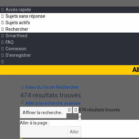
Accès rapide
Sujets sans réponse
Sujets actifs
Rechercher
Smartfeed
FAQ
Connexion
S’enregistrer
Al
Index du forum
Rechercher
474 résultats trouvés
Aller à la recherche avancée
Rechercher
Recherche
474 résultats trouvés
avancée
Page
1
Aller à la page :
sur
10