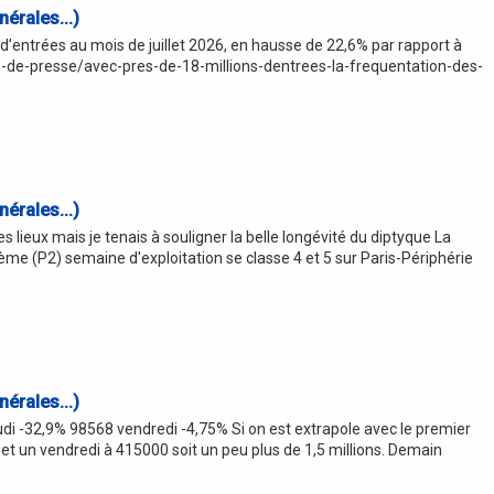
érales...)
 d’entrées au mois de juillet 2026, en hausse de 22,6% par rapport à
s-de-presse/avec-pres-de-18-millions-dentrees-la-frequentation-des-
érales...)
 lieux mais je tenais à souligner la belle longévité du diptyque La
6 ème (P2) semaine d'exploitation se classe 4 et 5 sur Paris-Périphérie
érales...)
udi -32,9% 98568 vendredi -4,75% Si on est extrapole avec le premier
et un vendredi à 415000 soit un peu plus de 1,5 millions. Demain