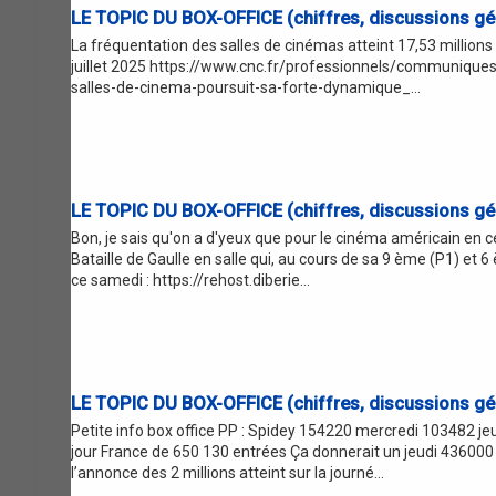
LE TOPIC DU BOX-OFFICE (chiffres, discussions gén
La fréquentation des salles de cinémas atteint 17,53 millions
juillet 2025 https://www.cnc.fr/professionnels/communique
salles-de-cinema-poursuit-sa-forte-dynamique_...
LE TOPIC DU BOX-OFFICE (chiffres, discussions gén
Bon, je sais qu'on a d'yeux que pour le cinéma américain en ces
Bataille de Gaulle en salle qui, au cours de sa 9 ème (P1) et 
ce samedi : https://rehost.diberie...
LE TOPIC DU BOX-OFFICE (chiffres, discussions gén
Petite info box office PP : Spidey 154220 mercredi 103482 je
jour France de 650 130 entrées Ça donnerait un jeudi 436000 
l’annonce des 2 millions atteint sur la journé...