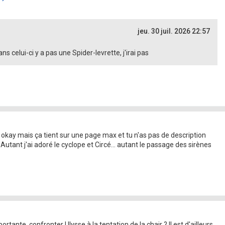
jeu. 30 juil. 2026 22:57
 celui-ci y a pas une Spider-levrette, j'irai pas
, okay mais ça tient sur une page max et tu n'as pas de description
Autant j'ai adoré le cyclope et Circé... autant le passage des sirènes
rtante, confronter Ulysse à la tentation de la chair ? Il est d'ailleurs