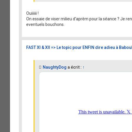
Ouiiiiii !
On essaie de viser milieu d'aprèm pour la séance ? Je rent
eventuels bouchons.
FAST XI & XII => Le topic pour ENFIN dire adieu à Baboul
NaughtyDog
a écrit :
↑