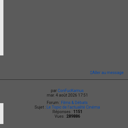
Aller au message
par
ConFucKamus
mar. 4 août 2026 17:51
Forum :
Films & Débats
Sujet :
Le Topic de l'actualité Cinéma
Réponses :
1151
Vues :
289886