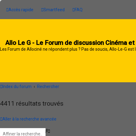
Accès rapide
Smartfeed
FAQ
Allo Le G - Le Forum de discussion Cinéma et
Les Forum de Allociné ne répondent plus ? Pas de soucis, Allo-Le-G est l
Index du forum
Rechercher
4411 résultats trouvés
Aller à la recherche avancée
R
R
e
e