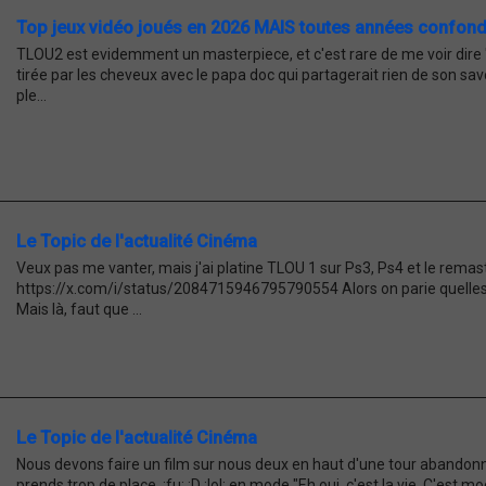
Top jeux vidéo joués en 2026 MAIS toutes années confon
TLOU2 est evidemment un masterpiece, et c'est rare de me voir dire "d
tirée par les cheveux avec le papa doc qui partagerait rien de son savo
ple...
Le Topic de l'actualité Cinéma
Veux pas me vanter, mais j'ai platine TLOU 1 sur Ps3, Ps4 et le remaste
https://x.com/i/status/2084715946795790554 Alors on parie quelles 
Mais là, faut que ...
Le Topic de l'actualité Cinéma
Nous devons faire un film sur nous deux en haut d'une tour abandonné
prends trop de place. :fu: :D :lol: en mode "Eh oui, c'est la vie. C'est mo