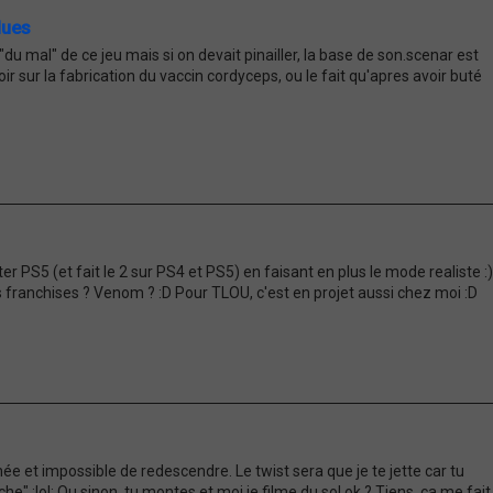
dues
u mal" de ce jeu mais si on devait pinailler, la base de son.scenar est
ir sur la fabrication du vaccin cordyceps, ou le fait qu'apres avoir buté
r PS5 (et fait le 2 sur PS4 et PS5) en faisant en plus le mode realiste :)
franchises ? Venom ? :D Pour TLOU, c'est en projet aussi chez moi :D
e et impossible de redescendre. Le twist sera que je te jette car tu
che" :lol: Ou sinon, tu montes et moi je filme du sol ok ? Tiens, ça me fait .