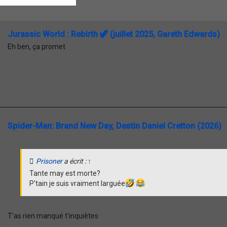
c
c
h
h
e
e
r
r
Jurassic World : Rebirth 🦖 (juillet 2025, Gareth Edwards)
c
c
Eh ben, ça promet
h
h
e
e
r
a
v
a
n
c
é
e
Spider-Man: Brand New Day, Destin Daniel Cretton (2026)
Prisoner
a écrit :
↑
Tante may est morte?
P'tain je suis vraiment larguée
T'as rien manqué t'inquiètes