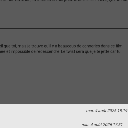
il que toi, mais je trouve qu'il y a beaucoup de conneries dans ce film.
e et impossible de redescendre. Le twist sera que je te jette car tu
mar. 4 août 2026 18:19
mar. 4 août 2026 17:51