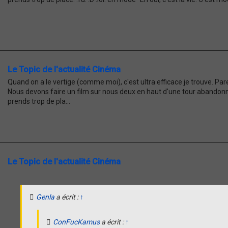
Le Topic de l'actualité Cinéma
Quand on a le vertige (comme moi), c'est ultra efficace je trouve. Pare
Nous devons faire un film sur nous deux en haut d'une tour abandonné
prends trop de pla...
Le Topic de l'actualité Cinéma
Genla
a écrit :
↑
ConFucKamus
a écrit :
↑