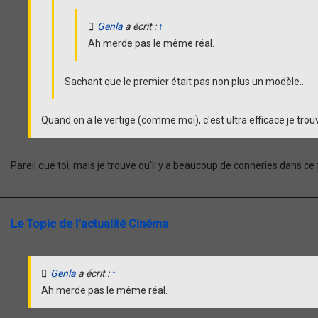
Genla
a écrit :
↑
Ah merde pas le même réal.
Sachant que le premier était pas non plus un modèle...
Quand on a le vertige (comme moi), c'est ultra efficace je trou
Pareil que toi, mais je trouve qu'il y a beaucoup de conneries dans ce 
Le Topic de l'actualité Cinéma
Genla
a écrit :
↑
Ah merde pas le même réal.