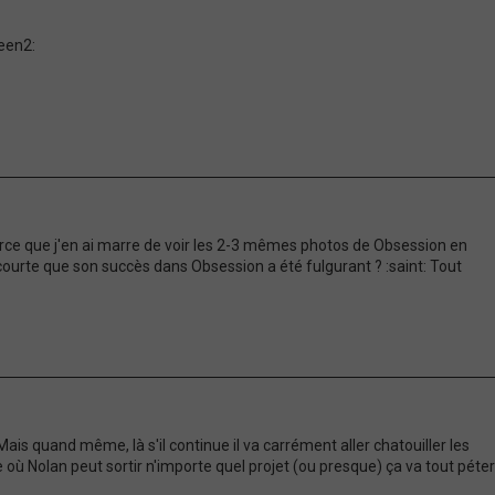
parce que j'en ai marre de voir les 2-3 mêmes photos de Obsession en
i courte que son succès dans Obsession a été fulgurant ? :saint: Tout
s quand même, là s'il continue il va carrément aller chatouiller les
ù Nolan peut sortir n'importe quel projet (ou presque) ça va tout péter