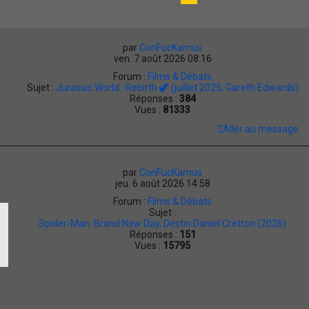
a
g
e
1
par
ConFucKamus
s
ven. 7 août 2026 08:16
u
r
Forum :
Films & Débats
8
Sujet :
Jurassic World : Rebirth 🦖 (juillet 2025, Gareth Edwards)
9
Réponses :
384
Vues :
81333
Aller au message
par
ConFucKamus
jeu. 6 août 2026 14:58
Forum :
Films & Débats
Sujet :
Spider-Man: Brand New Day, Destin Daniel Cretton (2026)
Réponses :
151
Vues :
15795