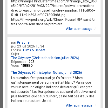
https://images.hindustantimes.com/rf/image_size_960
x540/HT/p2/2019/03/29/Pictures/paliwal-promotions-
director-upcoming-russell-junglee-mumbai_111cd856-
51df-11e9-b593-df9071890b8d.jpg
https://fr.wikipedia.org/wiki/Chuck_Russell RIP :saint: Un
très bon faiseur dans sa première ...
Aller au message
par
Prisoner
jeu. 23 juil. 2026 10:34
Forum :
Films & Débats
Sujet :
The Odyssey (Christopher Nolan, juillet 2026)
Réponses :
902
Vues :
108830
The Odyssey (Christopher Nolan, juillet 2026)
La question c'est pourquoi ça t'a fait rire ? Alors
qu'historiquement personne n'était blanc? Parce que
voir un acteur d'origine indienne déclarer qu'il est grec
est absurde ? Les Européens du sud sont effectivement
plus bronzés que ceux du nord, ça ne fait pas d'eux des
Indiens pour autant. Je doi...
Aller au message