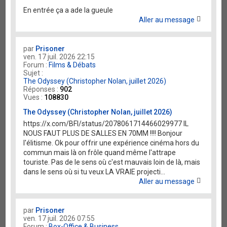
En entrée ça a ade la gueule
Aller au message
par
Prisoner
ven. 17 juil. 2026 22:15
Forum :
Films & Débats
Sujet :
The Odyssey (Christopher Nolan, juillet 2026)
Réponses :
902
Vues :
108830
The Odyssey (Christopher Nolan, juillet 2026)
https://x.com/BFI/status/2078061714466029977 IL
NOUS FAUT PLUS DE SALLES EN 70MM !!!! Bonjour
l'élitisme. Ok pour offrir une expérience cinéma hors du
commun mais là on frôle quand même l'attrape
touriste. Pas de le sens où c'est mauvais loin de là, mais
dans le sens où si tu veux LA VRAIE projecti...
Aller au message
par
Prisoner
ven. 17 juil. 2026 07:55
Forum :
Box-Office & Business