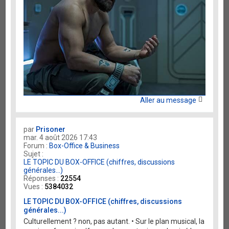
Aller au message
par
Prisoner
mar. 4 août 2026 17:43
Forum :
Box-Office & Business
Sujet :
LE TOPIC DU BOX-OFFICE (chiffres, discussions
générales...)
Réponses :
22554
Vues :
5384032
LE TOPIC DU BOX-OFFICE (chiffres, discussions
générales...)
Culturellement ? non, pas autant. • Sur le plan musical, la