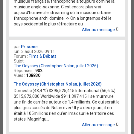
musique française/francophone a toujours dominé la
musique anglo-saxonne. C'est encore plus vrai
aujourd'hui avec le streaming où la musique urbaine
francophone archi domine. -> On a longtemps été le
pays occidental le plus réfractaire au ...
Aller au message
par
Prisoner
lun. 3 août 2026 09:11
Forum :
Films & Débats
Sujet :
The Odyssey (Christopher Nolan, juillet 2026)
Réponses :
902
Vues :
108830
The Odyssey (Christopher Nolan, juillet 2026)
Domestic (43,4 %) $395,525,415 International (56,6 %)
$515,872,000 Worldwide $911,397,415 Il se murmure
une fin de carrière autour de 1,4 milliards. Ce qui serait le
plus gros succès de Nolan ever ! Il y a deux jours, il en
était à 105millions rien qu'en Imax sur le territoire des
states. Magnifiqu...
Aller au message