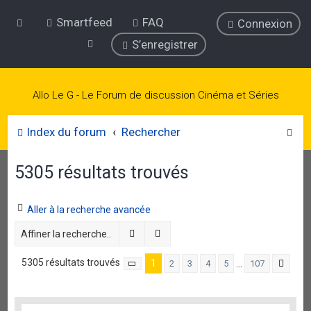
Smartfeed
FAQ
Connexion
S’enregistrer
Allo Le G - Le Forum de discussion Cinéma et Séries
R
Index du forum
Rechercher
e
5305 résultats trouvés
c
h
e
Aller à la recherche avancée
r
Rechercher
Recherche avancée
c
5305 résultats trouvés
1
…
2
3
4
5
107
Page
1
sur
107
Suiv
h
e
r