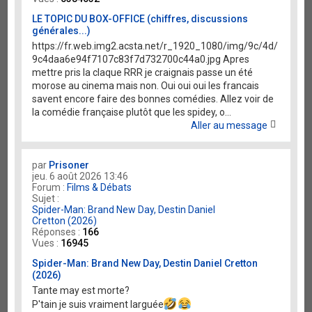
LE TOPIC DU BOX-OFFICE (chiffres, discussions
générales...)
https://fr.web.img2.acsta.net/r_1920_1080/img/9c/4d/
9c4daa6e94f7107c83f7d732700c44a0.jpg Apres
mettre pris la claque RRR je craignais passe un été
morose au cinema mais non. Oui oui oui les francais
savent encore faire des bonnes comédies. Allez voir de
la comédie française plutôt que les spidey, o...
Aller au message
par
Prisoner
jeu. 6 août 2026 13:46
Forum :
Films & Débats
Sujet :
Spider-Man: Brand New Day, Destin Daniel
Cretton (2026)
Réponses :
166
Vues :
16945
Spider-Man: Brand New Day, Destin Daniel Cretton
(2026)
Tante may est morte?
P'tain je suis vraiment larguée