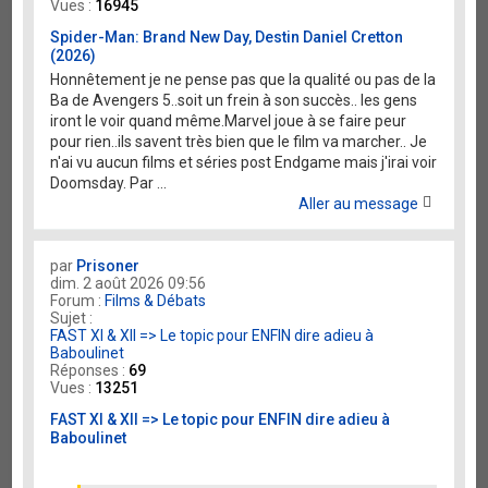
Vues :
16945
Spider-Man: Brand New Day, Destin Daniel Cretton
(2026)
Honnêtement je ne pense pas que la qualité ou pas de la
Ba de Avengers 5..soit un frein à son succès.. les gens
iront le voir quand même.Marvel joue à se faire peur
pour rien..ils savent très bien que le film va marcher.. Je
n'ai vu aucun films et séries post Endgame mais j'irai voir
Doomsday. Par ...
Aller au message
par
Prisoner
dim. 2 août 2026 09:56
Forum :
Films & Débats
Sujet :
FAST XI & XII => Le topic pour ENFIN dire adieu à
Baboulinet
Réponses :
69
Vues :
13251
FAST XI & XII => Le topic pour ENFIN dire adieu à
Baboulinet