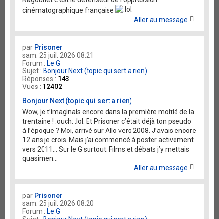
Ragounet c'est le défenseur de l'oppression
cinématographique française
Aller au message
par
Prisoner
sam. 25 juil. 2026 08:21
Forum :
Le G
Sujet :
Bonjour Next (topic qui sert a rien)
Réponses :
143
Vues :
12402
Bonjour Next (topic qui sert a rien)
Wow, je t’imaginais encore dans la première moitié de la
trentaine ! :ouch: :lol: Et Prisoner c’était déjà ton pseudo
à l’époque ? Moi, arrivé sur Allo vers 2008. J’avais encore
12 ans je crois. Mais j’ai commencé à poster activement
vers 2011… Sur le G surtout. Films et débats j’y mettais
quasimen...
Aller au message
par
Prisoner
sam. 25 juil. 2026 08:20
Forum :
Le G
Sujet :
Bonjour Next (topic qui sert a rien)