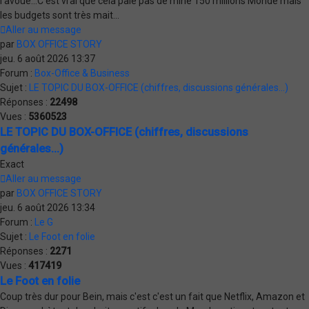
l'avoue...C'est vrai que cela paie pas de mine 150 millions Monde mais
les budgets sont très mait...
Aller au message
par
BOX OFFICE STORY
jeu. 6 août 2026 13:37
Forum :
Box-Office & Business
Sujet :
LE TOPIC DU BOX-OFFICE (chiffres, discussions générales...)
Réponses :
22498
Vues :
5360523
LE TOPIC DU BOX-OFFICE (chiffres, discussions
générales...)
Exact
Aller au message
par
BOX OFFICE STORY
jeu. 6 août 2026 13:34
Forum :
Le G
Sujet :
Le Foot en folie
Réponses :
2271
Vues :
417419
Le Foot en folie
Coup très dur pour Bein, mais c'est c'est un fait que Netflix, Amazon et