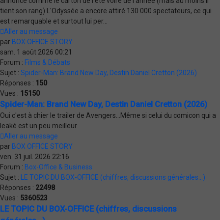
annoncé comme le carton de l'été voire de l'année (mais au moins il
tient son rang) L'Odyssée a encore attiré 130 000 spectateurs, ce qui
est remarquable et surtout lui per...
Aller au message
par
BOX OFFICE STORY
sam. 1 août 2026 00:21
Forum :
Films & Débats
Sujet :
Spider-Man: Brand New Day, Destin Daniel Cretton (2026)
Réponses :
150
Vues :
15150
Spider-Man: Brand New Day, Destin Daniel Cretton (2026)
Oui c'est à chier le trailer de Avengers...Même si celui du comicon qui a
leaké est un peu meilleur
Aller au message
par
BOX OFFICE STORY
ven. 31 juil. 2026 22:16
Forum :
Box-Office & Business
Sujet :
LE TOPIC DU BOX-OFFICE (chiffres, discussions générales...)
Réponses :
22498
Vues :
5360523
LE TOPIC DU BOX-OFFICE (chiffres, discussions