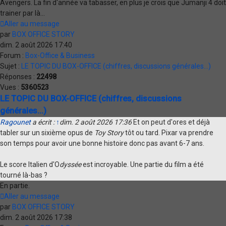
Avengers. La fin d'année va tabasser, en plus je crois que Jumanji 4 doit
trainer par là...
Aller au message
par
BOX OFFICE STORY
dim. 2 août 2026 17:40
Forum :
Box-Office & Business
Sujet :
LE TOPIC DU BOX-OFFICE (chiffres, discussions générales...)
Réponses :
22498
Vues :
5360523
LE TOPIC DU BOX-OFFICE (chiffres, discussions
générales...)
Ragounet
a écrit :
↑
dim. 2 août 2026 17:36
Et on peut d'ores et déjà
tabler sur un sixième opus de
Toy Story
tôt ou tard. Pixar va prendre
son temps pour avoir une bonne histoire donc pas avant 6-7 ans.
Le score Italien d'O
dyssée
est incroyable. Une partie du film a été
tourné là-bas ?
En partie.
Aller au message
par
BOX OFFICE STORY
dim. 2 août 2026 17:38