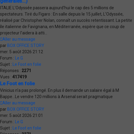
générales...)
ITALIE L'Odyssée passera aujourd'hui le cap des 5 millions de
spectateurs. Tiré du Figaro : En salle depuis le 15 juillet, L’Odyssée,
réalisé par Christopher Nolan, connaît un succès retentissant. La petite
île italienne de Favignana, en Méditerranée, espère que ce coup de
projecteur l’aidera à atti...
Aller au message
par
BOX OFFICE STORY
mer. 5 août 2026 21:12
Forum :
Le G
Sujet :
Le Foot en folie
Réponses :
2271
Vues :
417419
Le Foot en folie
Vinicius n'a pas prolongé. En plus il demande un salaire égal à M
Bappe...Le vendre 120 millions à Arsenal serait pragmatique
Aller au message
par
BOX OFFICE STORY
mer. 5 août 2026 21:01
Forum :
Le G
Sujet :
Le Foot en folie