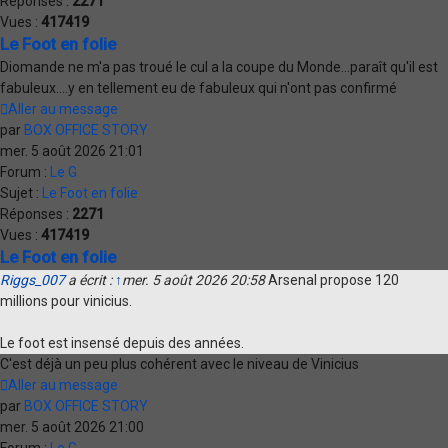
Réponses :
2271
Vues :
417419
Le Foot en folie
Diomande ne m'a pas troué le cul a la coupe du Monde...paraît qu'il est
fabuleux....y en tellement eu de fabuleux qui n'ont pas confirmé
Aller au message
par
BOX OFFICE STORY
mer. 5 août 2026 21:01
Forum :
Le G
Sujet :
Le Foot en folie
Réponses :
2271
Vues :
417419
Le Foot en folie
Riggs_007
a écrit :
↑
mer. 5 août 2026 20:58
Arsenal propose 120
millions pour vinicius.
Le foot est insensé depuis des années.
C'est déjà un peu plus cohérent avec le niveau de Vinicius
Aller au message
par
BOX OFFICE STORY
mer. 5 août 2026 21:00