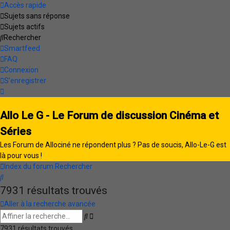
Accès rapide
Sujets sans réponse
Sujets actifs
Rechercher
Smartfeed
FAQ
Connexion
S’enregistrer
Allo Le G - Le Forum de discussion Cinéma et
Séries
Les Forum de Allociné ne répondent plus ? Pas de soucis, Allo-Le-G est
là pour vous !
Index du forum
Rechercher
Rechercher
7931 résultats trouvés
Aller à la recherche avancée
Recherche
Rechercher
avancée
7931 résultats trouvés