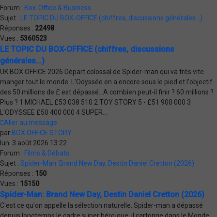
Forum :
Box-Office & Business
Sujet :
LE TOPIC DU BOX-OFFICE (chiffres, discussions générales...)
Réponses :
22498
Vues :
5360523
LE TOPIC DU BOX-OFFICE (chiffres, discussions
générales...)
UK BOX OFFICE 2026 Départ colossal de Spider-man qui va très vite
manger tout le monde. L'Odyssée en a encore sous le pied et l'objectif
des 50 millions de £ est dépassé...A combien peut-il finir ? 60 millions ?
Plus ? 1 MICHAEL £53 038 510 2 TOY STORY 5 - £51 900 000 3
L'ODYSSEE £50 400 000 4 SUPER...
Aller au message
par
BOX OFFICE STORY
lun. 3 août 2026 13:22
Forum :
Films & Débats
Sujet :
Spider-Man: Brand New Day, Destin Daniel Cretton (2026)
Réponses :
150
Vues :
15150
Spider-Man: Brand New Day, Destin Daniel Cretton (2026)
C'est ce qu'on appelle la sélection naturelle. Spider-man a dépassé
depuis longtemps le cadre super héroïque. il cartonne dans le Monde