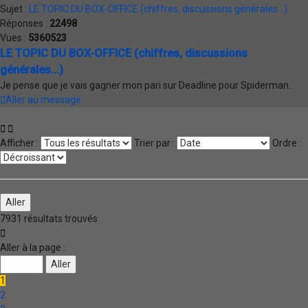
Sujet :
LE TOPIC DU BOX-OFFICE (chiffres, discussions générales...)
Réponses :
22498
Vues :
5360523
LE TOPIC DU BOX-OFFICE (chiffres, discussions
générales...)
Je pense que je vais gagner mon pari sur Deadline pour Spiderman.
Aller au message
Afficher :
Trier par :
Ordre :
7931 résultats trouvés
Page
1
Aller à la page :
sur
159
1
2