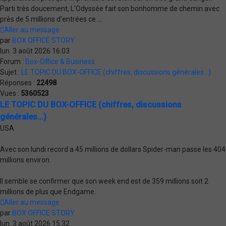
Parti très doucement, L'Odyssée fait son bonhomme de chemin avec
près de 5 millions d'entrées ce ...
Aller au message
par
BOX OFFICE STORY
lun. 3 août 2026 16:03
Forum :
Box-Office & Business
Sujet :
LE TOPIC DU BOX-OFFICE (chiffres, discussions générales...)
Réponses :
22498
Vues :
5360523
LE TOPIC DU BOX-OFFICE (chiffres, discussions
générales...)
USA
Avec son lundi record a 45 millions de dollars Spider-man passe les 404
millions environ.
Il semble se confirmer que son week end est de 359 millions soit 2
millions de plus que Endgame.
Aller au message
par
BOX OFFICE STORY
lun. 3 août 2026 15:32