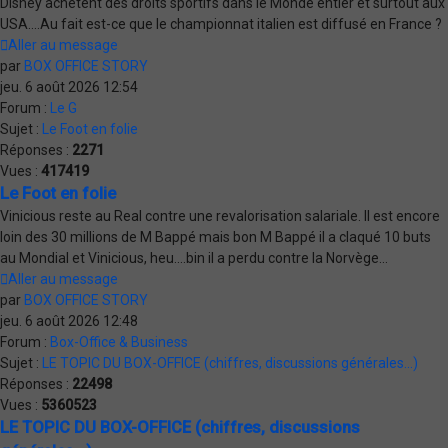
Disney achètent des droits sportifs dans le Monde entier et surtout aux
USA....Au fait est-ce que le championnat italien est diffusé en France ?
Aller au message
par
BOX OFFICE STORY
jeu. 6 août 2026 12:54
Forum :
Le G
Sujet :
Le Foot en folie
Réponses :
2271
Vues :
417419
Le Foot en folie
Vinicious reste au Real contre une revalorisation salariale. Il est encore
loin des 30 millions de M Bappé mais bon M Bappé il a claqué 10 buts
au Mondial et Vinicious, heu....bin il a perdu contre la Norvège...
Aller au message
par
BOX OFFICE STORY
jeu. 6 août 2026 12:48
Forum :
Box-Office & Business
Sujet :
LE TOPIC DU BOX-OFFICE (chiffres, discussions générales...)
Réponses :
22498
Vues :
5360523
LE TOPIC DU BOX-OFFICE (chiffres, discussions