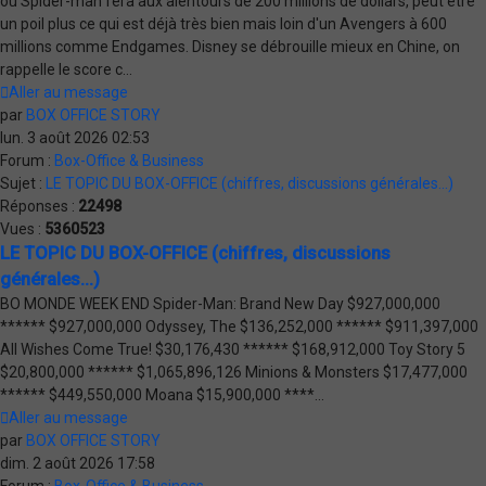
où Spider-man fera aux alentours de 200 millions de dollars, peut être
un poil plus ce qui est déjà très bien mais loin d'un Avengers à 600
millions comme Endgames. Disney se débrouille mieux en Chine, on
rappelle le score c...
Aller au message
par
BOX OFFICE STORY
lun. 3 août 2026 02:53
Forum :
Box-Office & Business
Sujet :
LE TOPIC DU BOX-OFFICE (chiffres, discussions générales...)
Réponses :
22498
Vues :
5360523
LE TOPIC DU BOX-OFFICE (chiffres, discussions
générales...)
BO MONDE WEEK END Spider-Man: Brand New Day $927,000,000
****** $927,000,000 Odyssey, The $136,252,000 ****** $911,397,000
All Wishes Come True! $30,176,430 ****** $168,912,000 Toy Story 5
$20,800,000 ****** $1,065,896,126 Minions & Monsters $17,477,000
****** $449,550,000 Moana $15,900,000 ****...
Aller au message
par
BOX OFFICE STORY
dim. 2 août 2026 17:58
Forum :
Box-Office & Business