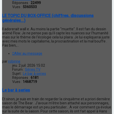
Réponses :
22499
Vues :
5360533
LE TOPIC DU BOX-OFFICE (chiffres, discussions
générales...)
Il adorerait wall e. Au moins la partie "muette". Il est fan du dessin
animé Flow. Je ne pense pas qu'il capte les nuances sur l'humanité
mais sur le thème de l'écologie cela lui plaira. Je lui expliquerai juste
avec mes mots le capitalisme, la procrastination et la mal bouffe .
Pas bien,...
Aller au message
par
robinne
jeu. 2 juil. 2026 15:02
Forum :
Séries TV
Sujet :
Le bar à series
Réponses :
6181
Vues :
1468719
Le bar à series
Et sinon, je suis en train de regarder la cinquième et a priori dernière
saison de The Bear . J'avoue m'être bien attaché aux personnages,
mais le démarrage est un peu particulier... A voir comment ça évolue
sur la suite de la saison. Pour cette saison, ils ont fait appel à Hans