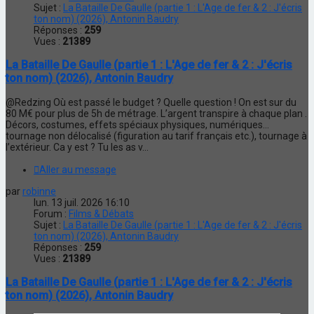
Sujet :
La Bataille De Gaulle (partie 1 : L'Age de fer & 2 : J'écris
ton nom) (2026), Antonin Baudry
Réponses :
259
Vues :
21389
La Bataille De Gaulle (partie 1 : L'Age de fer & 2 : J'écris
ton nom) (2026), Antonin Baudry
@Redzing Où est passé le budget ? Quelle question ! On est sur du
80 M€ pour plus de 5h de métrage. L’argent transpire à chaque plan .
Décors, costumes, effets spéciaux physiques, numériques…
tournage non délocalisé (figuration au tarif français etc.), tournage à
l’extérieur. Ca y est ? Tu les as v...
Aller au message
par
robinne
lun. 13 juil. 2026 16:10
Forum :
Films & Débats
Sujet :
La Bataille De Gaulle (partie 1 : L'Age de fer & 2 : J'écris
ton nom) (2026), Antonin Baudry
Réponses :
259
Vues :
21389
La Bataille De Gaulle (partie 1 : L'Age de fer & 2 : J'écris
ton nom) (2026), Antonin Baudry