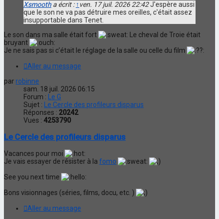
Xsmooth
a écrit :
↑
ven. 17 juil. 2026 22:42
J'espère aussi
que le son ne va pas détruire mes oreilles, c'était assez
insupportable dans Tenet.
Le son dans ma salle était fort
Le cheval de Troie était
bruyant
Je ne sais pas si c’était le réglage de la salle ou celle du film
Aller au message
par
robinne
sam. 18 juil. 2026 06:15
Forum :
Le G
Sujet :
Le Cercle des profileurs disparus
Réponses :
20242
Vues :
4253790
Le Cercle des profileurs disparus
Vacances pour moi
Je vais essayer de résister à la
fomo
See you next time
Bons visionnages (séries, films, docu, etc. )
Aller au message