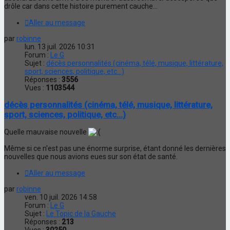
drôle car dans cette histoire purement cauche...
Aller au message
par
robinne
lun. 13 juil. 2026 10:31
Forum :
Le G
Sujet :
décès personnalités (cinéma, télé, musique, littérature,
sport, sciences, politique, etc...)
Réponses :
3556
Vues :
1103544
décès personnalités (cinéma, télé, musique, littérature,
sport, sciences, politique, etc...)
Quelle mauvaise nouvelle
Même si ce n'est pas une énorme surprise, étant donné les dernières
nouvelles que nous avions eues sur son état de santé.
Aller au message
par
robinne
ven. 10 juil. 2026 14:58
Forum :
Le G
Sujet :
Le Topic de la Gauche
Réponses :
213