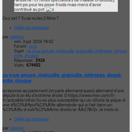
rarissime ! Cf notes spectateurs de malade ci-dessus),
tant pis pour les pisse-froids mais merci d'avoir
contribué au pot.
Ca y est ? Tu as vu les 2 films ?
Aller au message
par
robinne
ven. 3 juil. 2026 18:02
Forum :
Le G
Sujet :
ça vous amuse, chatouille, gratouille, intéresse, émeut,
irrite, choque
Réponses :
2926
Vues :
674402
ça vous amuse, chatouille, gratouille, intéresse, émeut,
irrite, choque
la réponse au parlement (et parle allemand aussi) allemand d'une
député à un élu d'extrême droite :D https://www.msn.com/fr-
fr/actualite/other/tu-es-plus-susceptible-qu-un-clitoris-la-pique-d-
une-d%C3%A9put%C3%A9e-allemande-qui-a-fait-taire-un-
%C3%A9lu-d-extr%C3%AAme-droite/ar-AA278rQv Je mets ici ...
Aller au message
par
robinne