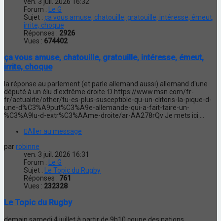
ven. 3 juil. 2026 16:32
Forum :
Le G
Sujet :
ça vous amuse, chatouille, gratouille, intéresse, émeut,
irrite, choque
Réponses :
2926
Vues :
674402
ça vous amuse, chatouille, gratouille, intéresse, émeut,
irrite, choque
la réponse au parlement (et parle allemand aussi) allemand d'une
député à un élu d'extrême droite :D https://www.msn.com/fr-
fr/actualite/other/tu-es-plus-susceptible-qu-un-clitoris-la-pique-d-
une-d%C3%A9put%C3%A9e-allemande-qui-a-fait-taire-un-
%C3%A9lu-d-extr%C3%AAme-droite/ar-AA278rQv Je mets ici ...
Aller au message
par
robinne
ven. 3 juil. 2026 16:31
Forum :
Le G
Sujet :
Le Topic du Rugby
Réponses :
761
Vues :
232328
Le Topic du Rugby
demain samedi 4 juillet à partir de 9h10 coupe des nations