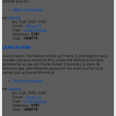
Zimmer pour la "...
Aller au message
par
robinne
jeu. 2 juil. 2026 14:52
Forum :
Séries TV
Sujet :
Le bar à series
Réponses :
6181
Vues :
1468719
Le bar à series
ce soir saison 7 de Hudson et Rex sur France 3, (j'enregistre car je
travaille, j'aurai au moins la clim), j'avais été étonné la semaine
dernière de ne pas voir Charlie durant 2 épisodes, je viens de
découvrir que John Reardon qui joue le rôle avait souffert d'un
cancer puis qu'il avait été viré de...
Aller au message
par
robinne
jeu. 2 juil. 2026 14:49
Forum :
Séries TV
Sujet :
Le bar à series
Réponses :
6181
Vues :
1468719