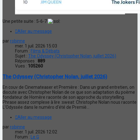
Une petite suite : 5-6-7
Aller au message
par
robinne
mer. 1 juil. 2026 15:03
Forum :
Films & Débats
Sujet :
The Odyssey (Christopher Nolan, juillet 2026)
Réponses :
889
Vues :
105260
The Odyssey (Christopher Nolan, juillet 2026)
En couv de Cinemateaser et Première : Dans un grand entretien, on
discute avec Christopher Nolan de ce que son adaptation du poème
fondateur de Homère raconte de son approche du storytelling.
Phrase assez complexe à lire :sweat: Christophe Nolan nous raconte
L'Odyssée dans le numéro d'été de Premiè...
Aller au message
par
robinne
mer. 1 juil. 2026 12:02
Forum :
Le G