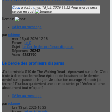
Cocu
a écrit :
↑
mer. 15 juil. 2026 11:52
Pour moi ce sera
ce soir en vost
Demain
Aller au message
par
robinne
mer. 15 juil. 2026 12:18
Forum :
Le G
Sujet :
Le Cercle des profileurs disparus
Réponses :
20242
Vues :
4253790
Le Cercle des profileurs disparus
J’ai terminé la S10 de The Walking Dead... éprouvant sur la fin. C’est
triste à dire mais le meilleur épisode de la saison est le dernier,
centré sur le passé de Negan. Je salue ton courage. Hier soir j'ai
terminé Pluribus qui devient une de mes séries préférées all-time,
absolument tout m'a parlé ...
Aller au message
par
robinne
lun. 13 juil. 2026 16:22
Forum :
Films & Débats