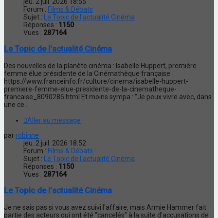
jeu. 2 juil. 2026 18:55
Forum :
Films & Débats
Sujet :
Le Topic de l'actualité Cinéma
Réponses :
1150
Vues :
287164
Le Topic de l'actualité Cinéma
Des nouvelles de la planète cinéma : Isabelle Huppert, première
femme élue présidente de la Cinémathèque française
https://www.franceinfo.fr/culture/cinema/isabelle-huppert-
premiere-femme-elue-presidente-de-la-cinematheque-
francaise_8090285.html Et moins sympa : "Je peux vivre avec, dans
une ce...
Aller au message
par
robinne
jeu. 2 juil. 2026 18:52
Forum :
Films & Débats
Sujet :
Le Topic de l'actualité Cinéma
Réponses :
1150
Vues :
287164
Le Topic de l'actualité Cinéma
Je ne sais pas si vous avez suivi l'affaire, mais Armie Hammer fait
partie des acteurs qui ont été "cancelés" à la suite d'accusations de