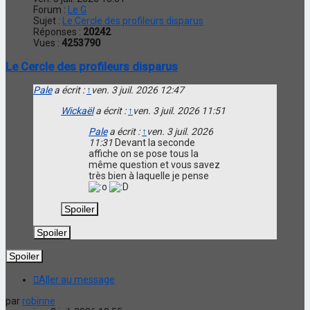
Forum :
Le G
Sujet :
Le Cercle des profileurs disparus
Réponses :
20242
Vues :
4253790
Le Cercle des profileurs disparus
Pale
a écrit :
↑
ven. 3 juil. 2026 12:47
Wickaël
a écrit :
↑
ven. 3 juil. 2026 11:51
Pale
a écrit :
↑
ven. 3 juil. 2026
11:31
Devant la seconde
affiche on se pose tous la
même question et vous savez
très bien à laquelle je pense
Aller au message
par
robinne