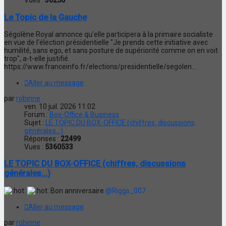
Vues :
30250
Le Topic de la Gauche
Ségolène Royal annonce qu'elle participera à la primaire socialiste
en vue de l'élection présidentielle "Je prends cette initiative avec
humilité, sans ego, et sans posture de supériorité comme on en voit
trop", a-t-elle justifié.
https://www.franceinfo.fr/elections/presidentielle/segolen...
Aller au message
par
robinne
ven. 10 juil. 2026 11:02
Forum :
Box-Office & Business
Sujet :
LE TOPIC DU BOX-OFFICE (chiffres, discussions
générales...)
Réponses :
22499
Vues :
5360533
LE TOPIC DU BOX-OFFICE (chiffres, discussions
générales...)
Bon anniversaire
@Riggs_007
Aller au message
par
robinne