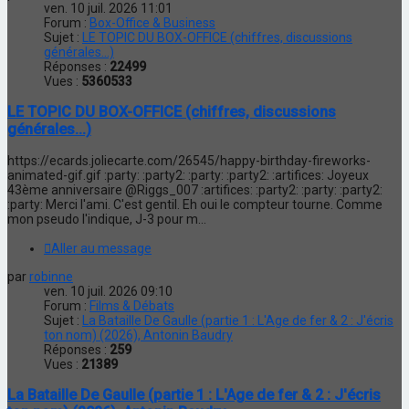
ven. 10 juil. 2026 11:01
Forum :
Box-Office & Business
Sujet :
LE TOPIC DU BOX-OFFICE (chiffres, discussions
générales...)
Réponses :
22499
Vues :
5360533
LE TOPIC DU BOX-OFFICE (chiffres, discussions
générales...)
https://ecards.joliecarte.com/26545/happy-birthday-fireworks-
animated-gif.gif :party: :party2: :party: :party2: :artifices: Joyeux
43ème anniversaire @Riggs_007 :artifices: :party2: :party: :party2:
:party: Merci l'ami. C'est gentil. Eh oui le compteur tourne. Comme
mon pseudo l'indique, J-3 pour m...
Aller au message
par
robinne
ven. 10 juil. 2026 09:10
Forum :
Films & Débats
Sujet :
La Bataille De Gaulle (partie 1 : L'Age de fer & 2 : J'écris
ton nom) (2026), Antonin Baudry
Réponses :
259
Vues :
21389
La Bataille De Gaulle (partie 1 : L'Age de fer & 2 : J'écris