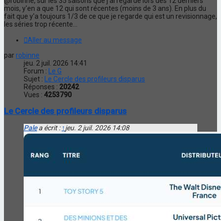
@robinne, sur les 35 saisons que j'ai regardé lors des 12 derniers
mois, y'en a que 12 qui sont récentes (moins de 3 ans). En plus du
fait que y'a toujours 1/3 de ce que je regarde qui est un revisionnage,
les séries trop récente...
Aller au message
par
robinne
jeu. 2 juil. 2026 14:41
Forum :
Le G
Sujet :
Le Cercle des profileurs disparus
Réponses :
20242
Vues :
4253790
Le Cercle des profileurs disparus
Pale
a écrit :
↑
jeu. 2 juil. 2026 14:08