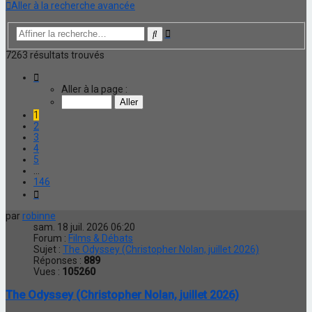
Aller à la recherche avancée
Recherche
Rechercher
avancée
7263 résultats trouvés
Page
1
Aller à la page :
sur
146
1
2
3
4
5
…
146
Suivante
par
robinne
sam. 18 juil. 2026 06:20
Forum :
Films & Débats
Sujet :
The Odyssey (Christopher Nolan, juillet 2026)
Réponses :
889
Vues :
105260
The Odyssey (Christopher Nolan, juillet 2026)