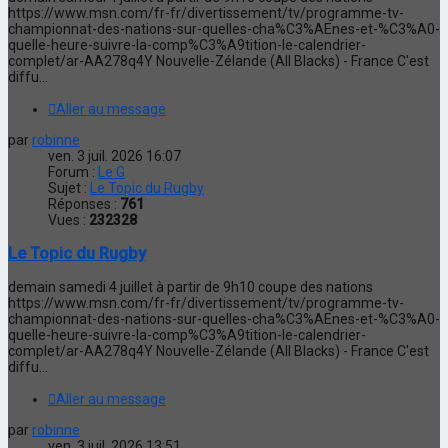
https://www.msn.com/fr-fr/divertissement/tv/programme-tv-
championnat-des-nations-sur-quelles-cha%C3%AEnes-et-%C3%A0-
quelle-heure-suivre-la-comp%C3%A9tition-le-calendrier-
complet/ar-AA278q4Y Nouvelle-Zélande (All Blacks) - France C'est
diffu...
Aller au message
par
robinne
ven. 3 juil. 2026 16:07
Forum :
Le G
Sujet :
Le Topic du Rugby
Réponses :
761
Vues :
232328
Le Topic du Rugby
demain samedi 4 juillet à partir de 9h10 coupe des nations
https://www.msn.com/fr-fr/divertissement/tv/programme-tv-
championnat-des-nations-sur-quelles-cha%C3%AEnes-et-%C3%A0-
quelle-heure-suivre-la-comp%C3%A9tition-le-calendrier-
complet/ar-AA278q4Y Nouvelle-Zélande (All Blacks) - France C'est
diffu...
Aller au message
par
robinne
ven. 3 juil. 2026 13:51