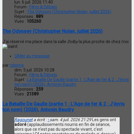
lun. 6 juil. 2026 11:40
Forum :
Films & Débats
Sujet :
The Odyssey (Christopher Nolan, juillet 2026)
Réponses :
889
Vues :
105260
The Odyssey (Christopher Nolan, juillet 2026)
J'ai réservé ma place dans la salle
Dolby
la plus proche de chez moi
Aller au message
par
robinne
dim. 5 juil. 2026 10:28
Forum :
Films & Débats
Sujet :
La Bataille De Gaulle (partie 1 : L'Age de fer & 2 : J'écris
ton nom) (2026), Antonin Baudry
Réponses :
259
Vues :
21389
La Bataille De Gaulle (partie 1 : L'Age de fer & 2 : J'écris
ton nom) (2026), Antonin Baudry
Ragounet
a écrit :
↑
sam. 4 juil. 2026 21:29
Les gens ont
adoré
(applaudissements nourris en fin de séance,
alors que ce n'est pas du spectacle vivant, c'est