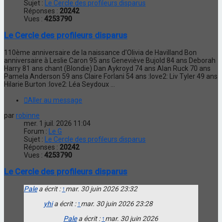
Sujet :
Le Cercle des profileurs disparus
Réponses :
20242
Vues :
4253790
Le Cercle des profileurs disparus
110ème anniversaire de la naissance d'Olivia de Havilland Bon
anniversaire à Leslie Caron 95 ans Geneviève Bujold 84 ans Deborah
Harry 81 ans chant (Blondie) Dan Aykroyd 74 ans Alan Ruck 70 ans
Pamela Anderson 59 ans Claire Forlani 54 ans :love2: Liv Tyler 49 ans
Hilarie Burton :love2: Léa Seydoux ...
Aller au message
par
robinne
mer. 1 juil. 2026 11:04
Forum :
Le G
Sujet :
Le Cercle des profileurs disparus
Réponses :
20242
Vues :
4253790
Le Cercle des profileurs disparus
Pale
a écrit :
↑
mar. 30 juin 2026 23:32
yhi
a écrit :
↑
mar. 30 juin 2026 23:28
Pale
a écrit :
↑
mar. 30 juin 2026