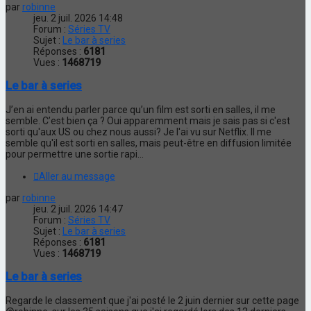
par
robinne
jeu. 2 juil. 2026 14:48
Forum :
Séries TV
Sujet :
Le bar à series
Réponses :
6181
Vues :
1468719
Le bar à series
J’en ai entendu parler parce qu’un film est sorti en salles, il me
semble. C’est bien ça ? Oui apparemment mais je sais pas si c'est
sorti qu'aux US ou chez nous aussi? Je l'ai vu sur Netflix. Il me
semble qu'il est sorti en salles, mais peut-être en diffusion limitée
pour permettre une sortie rapi...
Aller au message
par
robinne
jeu. 2 juil. 2026 14:47
Forum :
Séries TV
Sujet :
Le bar à series
Réponses :
6181
Vues :
1468719
Le bar à series
Regarde le classement que j'ai posté le 2 juin dernier sur cette page