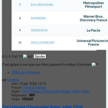
4, 5, 6, 9 et 10
C'est grâce à moi que ces films passent le million d'entrées
Aller au message
par
robinne
mer. 15 juil. 2026 12:19
Forum :
Films & Débats
Sujet :
The Odyssey (Christopher Nolan, juillet 2026)
Réponses :
889
Vues :
105260
The Odyssey (Christopher Nolan, juillet 2026)