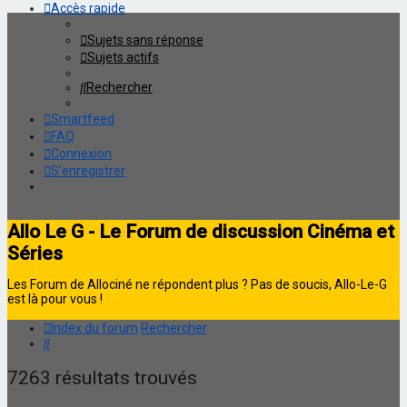
Accès rapide
Sujets sans réponse
Sujets actifs
Rechercher
Smartfeed
FAQ
Connexion
S’enregistrer
Allo Le G - Le Forum de discussion Cinéma et
Séries
Les Forum de Allociné ne répondent plus ? Pas de soucis, Allo-Le-G
est là pour vous !
Index du forum
Rechercher
Rechercher
7263 résultats trouvés