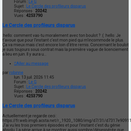
Forum :
Le G
Sujet :
Le Cercle des profileurs disparus
Réponses :
20242
Vues :
4253790
Le Cercle des profileurs disparus
:hello: comment vas-tu moralement avec ton boulot ? :( :hello: Je
t'avoue que pour l'instant c'est mon pied qui m'incommode le plus.
Ça va mieux mais c'est encore loin d'être remis. Concernant le boulot
je suis toujours sous contrat mais la première vague de licenciement
a lieu en juin. Il y aura u...
Aller au message
par
robinne
lun. 13 juil. 2026 11:45
Forum :
Le G
Sujet :
Le Cercle des profileurs disparus
Réponses :
20242
Vues :
4253790
Le Cercle des profileurs disparus
Actuellement je regarde ceci :
https://fr.web.img6.acsta.net/r_1920_1080/img/d7/31/d7317e909
J'ai vu les trois premiers épisodes et pour l'instant c'est du génie
absolu. La série arrive à se montrer aussi sombre/désespérée que