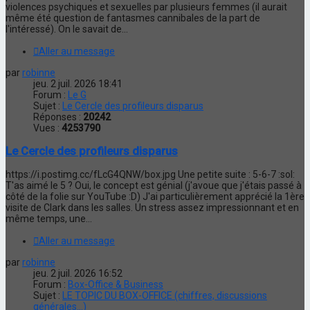
violences psychiques et sexuelles par plusieurs femmes (il aurait
même été question de fantasmes cannibales de la part de
l'intéressé). On le savait de...
Aller au message
par
robinne
jeu. 2 juil. 2026 18:41
Forum :
Le G
Sujet :
Le Cercle des profileurs disparus
Réponses :
20242
Vues :
4253790
Le Cercle des profileurs disparus
https://i.postimg.cc/fLcG4QNW/box.jpg Une petite suite : 5-6-7 :sol:
T'as aimé le 5 ? Oui, le concept est génial (j'avoue que j'étais passé à
côté de la folie sur YouTube :D) J'ai particulièrement apprécié la 1ère
visite de Clark dans les salles. Un stress assez impressionnant et en
même temps, une...
Aller au message
par
robinne
jeu. 2 juil. 2026 16:52
Forum :
Box-Office & Business
Sujet :
LE TOPIC DU BOX-OFFICE (chiffres, discussions
générales...)