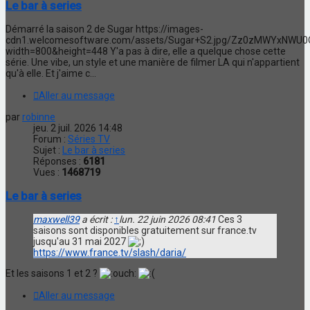
Le bar à series
Démarré la saison 2 de Sugar https://images-
cdn1.welcomesoftware.com/assets/Sugar+S2.jpg/Zz0zMWYx
width=800&height=448 Y'a pas à dire, elle a quelque chose cette
série. Une vibe, un style et une manière de filmer LA qui n'appartient
qu'à elle. Et j'aime c...
Aller au message
par
robinne
jeu. 2 juil. 2026 14:48
Forum :
Séries TV
Sujet :
Le bar à series
Réponses :
6181
Vues :
1468719
Le bar à series
maxwell39
a écrit :
↑
lun. 22 juin 2026 08:41
Ces 3
saisons sont disponibles gratuitement sur france.tv
jusqu'au 31 mai 2027
https://www.france.tv/slash/daria/
Et les saisons 1 et 2 ?
Aller au message