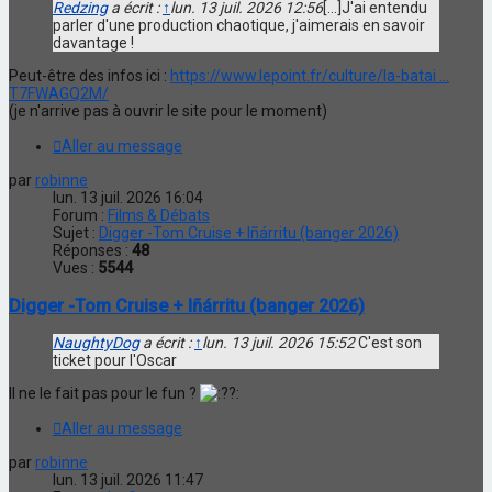
Redzing
a écrit :
↑
lun. 13 juil. 2026 12:56
[...]J'ai entendu
parler d'une production chaotique, j'aimerais en savoir
davantage !
Peut-être des infos ici :
https://www.lepoint.fr/culture/la-batai ...
T7FWAGQ2M/
(je n'arrive pas à ouvrir le site pour le moment)
Aller au message
par
robinne
lun. 13 juil. 2026 16:04
Forum :
Films & Débats
Sujet :
Digger -Tom Cruise + Iñárritu (banger 2026)
Réponses :
48
Vues :
5544
Digger -Tom Cruise + Iñárritu (banger 2026)
NaughtyDog
a écrit :
↑
lun. 13 juil. 2026 15:52
C'est son
ticket pour l'Oscar
Il ne le fait pas pour le fun ?
Aller au message
par
robinne
lun. 13 juil. 2026 11:47