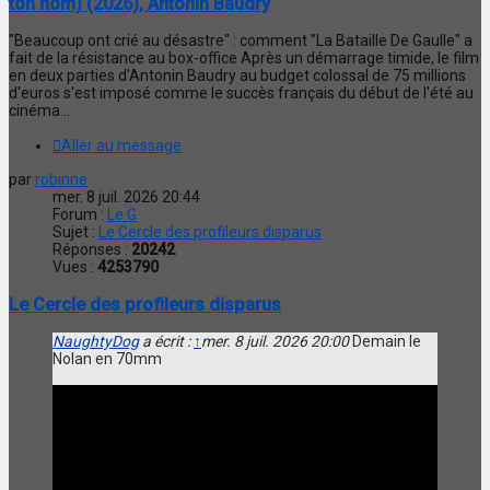
ton nom) (2026), Antonin Baudry
"Beaucoup ont crié au désastre" : comment "La Bataille De Gaulle" a
fait de la résistance au box-office Après un démarrage timide, le film
en deux parties d'Antonin Baudry au budget colossal de 75 millions
d'euros s'est imposé comme le succès français du début de l'été au
cinéma...
Aller au message
par
robinne
mer. 8 juil. 2026 20:44
Forum :
Le G
Sujet :
Le Cercle des profileurs disparus
Réponses :
20242
Vues :
4253790
Le Cercle des profileurs disparus
NaughtyDog
a écrit :
↑
mer. 8 juil. 2026 20:00
Demain le
Nolan en 70mm