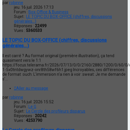
par
robinne
jeu. 16 juil. 2026 17:13
Forum :
Box-Office & Business
Sujet :
LE TOPIC DU BOX-OFFICE (chiffres, discussions
générales...)
Réponses :
22499
Vues :
5360533
LE TOPIC DU BOX-OFFICE (chiffres, discussions
générales...)
Il est carré ? Au format original (première illustration), ça tend
quasiment vers le 1:1
https://focus.telerama.fr/2026/07/13/0/0/2160/2880/1200/0/60/0
1-5x0tntdwgywz-onr8th58wf6h1.jpeg Incroyables, ces différences
de format :ouch: L'immersion n'a rien à voir :sweat: Je me demande
s'...
Aller au message
par
robinne
jeu. 16 juil. 2026 15:52
Forum :
Le G
Sujet :
Le Cercle des profileurs disparus
Réponses :
20242
Vues :
4253790