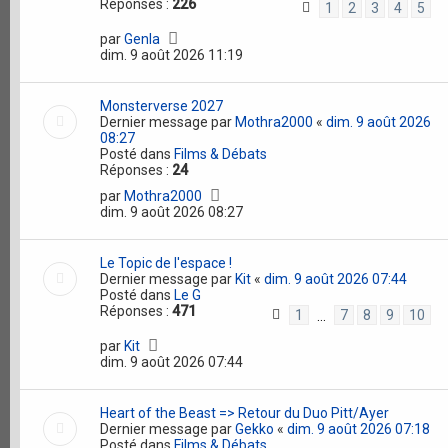
Réponses :
226
1
2
3
4
5
par
Genla
dim. 9 août 2026 11:19
Monsterverse 2027
Dernier message par
Mothra2000
«
dim. 9 août 2026
08:27
Posté dans
Films & Débats
Réponses :
24
par
Mothra2000
dim. 9 août 2026 08:27
Le Topic de l'espace !
Dernier message par
Kit
«
dim. 9 août 2026 07:44
Posté dans
Le G
Réponses :
471
1
7
8
9
10
…
par
Kit
dim. 9 août 2026 07:44
Heart of the Beast => Retour du Duo Pitt/Ayer
Dernier message par
Gekko
«
dim. 9 août 2026 07:18
Posté dans
Films & Débats