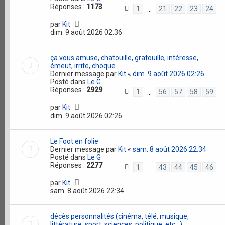
Réponses :
1173
1
21
22
23
24
…
par
Kit
dim. 9 août 2026 02:36
ça vous amuse, chatouille, gratouille, intéresse,
émeut, irrite, choque
Dernier message par
Kit
«
dim. 9 août 2026 02:26
Posté dans
Le G
Réponses :
2929
1
56
57
58
59
…
par
Kit
dim. 9 août 2026 02:26
Le Foot en folie
Dernier message par
Kit
«
sam. 8 août 2026 22:34
Posté dans
Le G
Réponses :
2277
1
43
44
45
46
…
par
Kit
sam. 8 août 2026 22:34
décès personnalités (cinéma, télé, musique,
littérature, sport, sciences, politique, etc...)