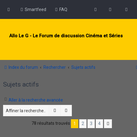
Smartfeed
FAQ
Allo Le G - Le Forum de discussion Cinéma et Séries
Index du forum
Rechercher
Sujets actifs
Sujets actifs
Aller à la recherche avancée
Rechercher
Recherche avancée
78 résultats trouvés
1
2
3
4
Suivante