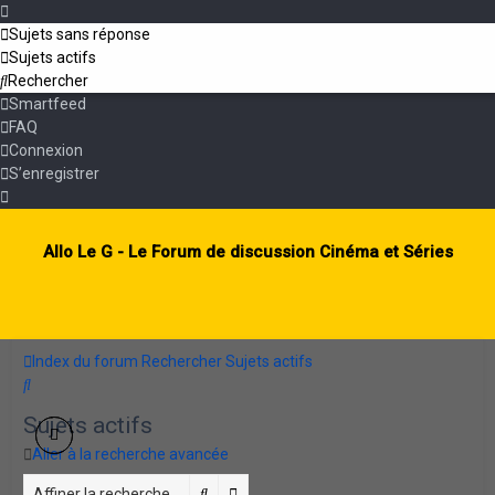
Sujets sans réponse
Sujets actifs
Rechercher
Smartfeed
FAQ
Connexion
S’enregistrer
Allo Le G - Le Forum de discussion Cinéma et Séries
Index du forum
Rechercher
Sujets actifs
Rechercher
Sujets actifs
Aller à la recherche avancée
Rechercher
Recherche avancée