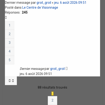
Dernier message par
groil_groil
«
jeu. 6 août 2026 09:51
Posté dans
Le Centre de Visionnage
Réponses :
245
1
2
3
4
5
Dernier message
par
groil_groil
jeu. 6 août 2026 09:51
88 résultats trouvés
1
2