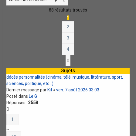
88 résultats trouvés
1
2
3
4
Suivante
Sujets
décès personnalités (cinéma, télé, musique, littérature, sport,
sciences, politique, etc...)
Dernier message par
Kit
«
ven. 7 août 2026 03:03
Posté dans
Le G
Réponses :
3558
1
…