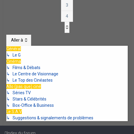
3
4
Suivante
Aller à
Général
↳ Le G
Cinéma
↳ Films & Débats
↳ Le Centre de Visionnage
↳ Le Top des Cinéastes
Allo (pas que) ciné
↳ Séries TV
↳ Stars & Célébrités
↳ Box-Office & Business
Le S.A.V
↳ Suggestions & signalements de problèmes
Index du forum