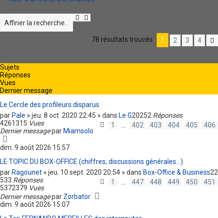
R
R
e
e
c
c
78 résultats trouvés
1
2
3
4
h
h
e
e
r
r
c
c
Sujets
h
h
Réponses
e
e
Vues
r
a
Dernier message
v
a
Le Cercle des profileurs disparus
n
par
Pale
» jeu. 8 oct. 2020 22:45 » dans
Le G
20252
Réponses
c
4261315
Vues
1
…
402
403
404
405
406
é
Dernier message
par
Miamsolo
e
dim. 9 août 2026 15:57
LE TOPIC DU BOX-OFFICE (chiffres, discussions générales...)
par
Ragounet
» jeu. 10 sept. 2020 20:54 » dans
Box-Office & Business
22
533
Réponses
1
…
447
448
449
450
451
5372379
Vues
Dernier message
par
Zorbator
dim. 9 août 2026 15:07