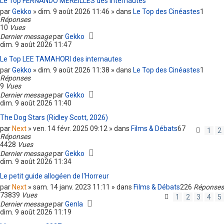
Le Top FERNANDO MEREILLES des internautes
par
Gekko
» dim. 9 août 2026 11:46 » dans
Le Top des Cinéastes
1
Réponses
10
Vues
Dernier message
par
Gekko
dim. 9 août 2026 11:47
Le Top LEE TAMAHORI des internautes
par
Gekko
» dim. 9 août 2026 11:38 » dans
Le Top des Cinéastes
1
Réponses
9
Vues
Dernier message
par
Gekko
dim. 9 août 2026 11:40
The Dog Stars (Ridley Scott, 2026)
par
Next
» ven. 14 févr. 2025 09:12 » dans
Films & Débats
67
1
2
Réponses
4428
Vues
Dernier message
par
Gekko
dim. 9 août 2026 11:34
Le petit guide allogéen de l'Horreur
par
Next
» sam. 14 janv. 2023 11:11 » dans
Films & Débats
226
Réponses
73839
Vues
1
2
3
4
5
Dernier message
par
Genla
dim. 9 août 2026 11:19