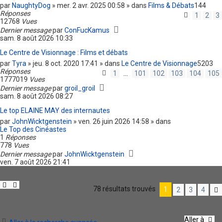
par
NaughtyDog
» mer. 2 avr. 2025 00:58 » dans
Films & Débats
144
Réponses
1
2
3
12768
Vues
Dernier message
par
ConFucKamus
sam. 8 août 2026 10:33
Le Centre de Visionnage : Films et débats
par
Tyra
» jeu. 8 oct. 2020 17:41 » dans
Le Centre de Visionnage
5203
Réponses
1
…
101
102
103
104
105
1777019
Vues
Dernier message
par
groil_groil
sam. 8 août 2026 08:27
Le top ELAINE MAY des internautes
par
JohnWicktgenstein
» ven. 26 juin 2026 14:58 » dans
Le Top des Cinéastes
1
Réponses
778
Vues
Dernier message
par
JohnWicktgenstein
ven. 7 août 2026 21:41
78 résultats trouvés
1
2
3
4
Aller à