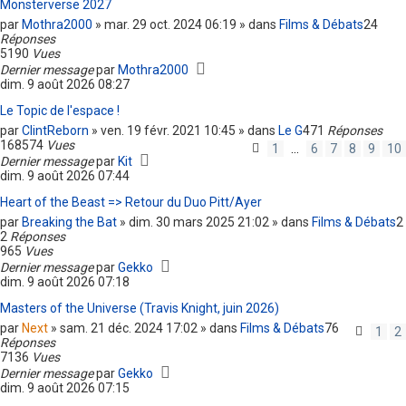
Monsterverse 2027
par
Mothra2000
» mar. 29 oct. 2024 06:19 » dans
Films & Débats
24
Réponses
5190
Vues
Dernier message
par
Mothra2000
dim. 9 août 2026 08:27
Le Topic de l'espace !
par
ClintReborn
» ven. 19 févr. 2021 10:45 » dans
Le G
471
Réponses
168574
Vues
1
…
6
7
8
9
10
Dernier message
par
Kit
dim. 9 août 2026 07:44
Heart of the Beast => Retour du Duo Pitt/Ayer
par
Breaking the Bat
» dim. 30 mars 2025 21:02 » dans
Films & Débats
2
2
Réponses
965
Vues
Dernier message
par
Gekko
dim. 9 août 2026 07:18
Masters of the Universe (Travis Knight, juin 2026)
par
Next
» sam. 21 déc. 2024 17:02 » dans
Films & Débats
76
1
2
Réponses
7136
Vues
Dernier message
par
Gekko
dim. 9 août 2026 07:15