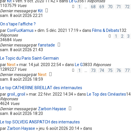
par
Kit
» ven. 9 oct. 2020 11:42 » dans
Le G
3561
Réponses
1107579
Vues
1
…
68
69
70
71
72
Dernier message
par
Kit
sam. 8 août 2026 22:21
On s'tape l'affiche ?
par
ConFucKamus
» dim. 5 déc. 2021 17:19 » dans
Films & Débats
132
Réponses
1
2
3
34684
Vues
Dernier message
par
fanstade
sam. 8 août 2026 21:43
Le Topic du Paris Saint-Germain
par
Next
» mar. 14 juil. 2020 22:54 » dans
Le G
3833
Réponses
1289227
Vues
1
…
73
74
75
76
77
Dernier message
par
Next
sam. 8 août 2026 18:59
Le top CATHERINE BREILLAT des internautes
par
groil_groil
» mar. 22 févr. 2022 14:34 » dans
Le Top des Cinéastes
14
Réponses
4624
Vues
Dernier message
par
Zarbon Hayase
sam. 8 août 2026 18:20
Le top SOLVEIG ANSPATCH des internautes
par
Zarbon Hayase
» jeu. 6 août 2026 20:14 » dans