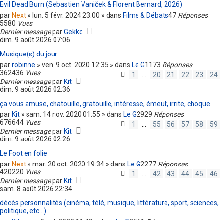
Evil Dead Burn (Sébastien Vaniček & Florent Bernard, 2026)
par
Next
» lun. 5 févr. 2024 23:00 » dans
Films & Débats
47
Réponses
5580
Vues
Dernier message
par
Gekko
dim. 9 août 2026 07:06
Musique(s) du jour
par
robinne
» ven. 9 oct. 2020 12:35 » dans
Le G
1173
Réponses
362436
Vues
1
…
20
21
22
23
24
Dernier message
par
Kit
dim. 9 août 2026 02:36
ça vous amuse, chatouille, gratouille, intéresse, émeut, irrite, choque
par
Kit
» sam. 14 nov. 2020 01:55 » dans
Le G
2929
Réponses
676644
Vues
1
…
55
56
57
58
59
Dernier message
par
Kit
dim. 9 août 2026 02:26
Le Foot en folie
par
Next
» mar. 20 oct. 2020 19:34 » dans
Le G
2277
Réponses
420220
Vues
1
…
42
43
44
45
46
Dernier message
par
Kit
sam. 8 août 2026 22:34
décès personnalités (cinéma, télé, musique, littérature, sport, sciences,
politique, etc...)