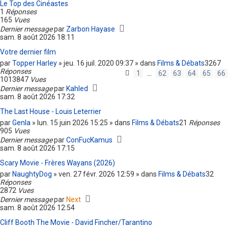
Le Top des Cinéastes
1
Réponses
165
Vues
Dernier message
par
Zarbon Hayase
sam. 8 août 2026 18:11
Votre dernier film
par
Topper Harley
» jeu. 16 juil. 2020 09:37 » dans
Films & Débats
3267
Réponses
1
…
62
63
64
65
66
1013847
Vues
Dernier message
par
Kahled
sam. 8 août 2026 17:32
The Last House - Louis Leterrier
par
Genla
» lun. 15 juin 2026 15:25 » dans
Films & Débats
21
Réponses
905
Vues
Dernier message
par
ConFucKamus
sam. 8 août 2026 17:15
Scary Movie - Frères Wayans (2026)
par
NaughtyDog
» ven. 27 févr. 2026 12:59 » dans
Films & Débats
32
Réponses
2872
Vues
Dernier message
par
Next
sam. 8 août 2026 12:54
Cliff Booth The Movie - David Fincher/Tarantino