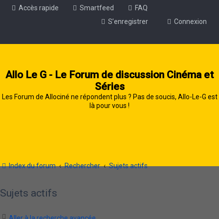
Accès rapide
Smartfeed
FAQ
S’enregistrer
Connexion
Allo Le G - Le Forum de discussion Cinéma et
Séries
Les Forum de Allociné ne répondent plus ? Pas de soucis, Allo-Le-G est
là pour vous !
Index du forum
Rechercher
Sujets actifs
Sujets actifs
Aller à la recherche avancée