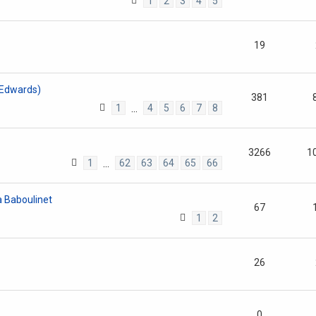
1
2
3
4
5
19
h Edwards)
381
1
4
5
6
7
8
…
3266
1
1
62
63
64
65
66
…
à Baboulinet
67
1
2
26
0