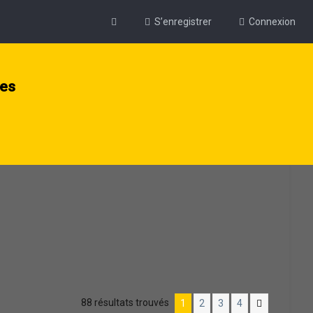
S’enregistrer
Connexion
ies
88 résultats trouvés
1
2
3
4
Suivante