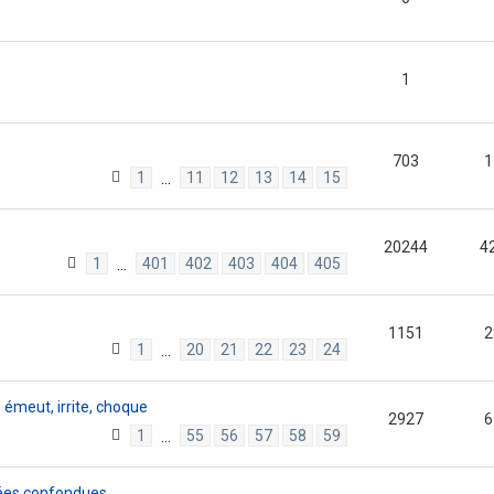
1
703
1
1
11
12
13
14
15
…
20244
4
1
401
402
403
404
405
…
1151
2
1
20
21
22
23
24
…
, émeut, irrite, choque
2927
6
1
55
56
57
58
59
…
nées confondues