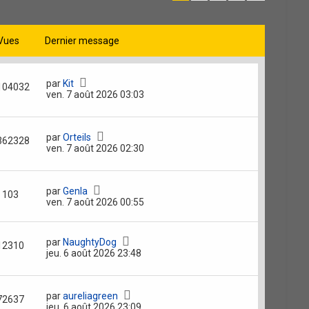
Vues
Dernier message
par
Kit
104032
ven. 7 août 2026 03:03
par
Orteils
362328
ven. 7 août 2026 02:30
par
Genla
103
ven. 7 août 2026 00:55
par
NaughtyDog
12310
jeu. 6 août 2026 23:48
par
aureliagreen
72637
jeu. 6 août 2026 23:09