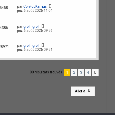
par
ConFucKamus
5458
jeu. 6 août 2026 11:04
par
groil_groil
4386
jeu. 6 août 2026 09:56
par
groil_groil
28971
jeu. 6 août 2026 09:51
88 résultats trouvés
1
2
3
4
Suivante
Aller à