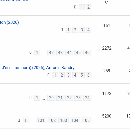
61
1
2
ton (2026)
151
1
2
3
4
2272
4
1
42
43
44
45
46
…
2 : J'écris ton nom) (2026), Antonin Baudry
259
1
2
3
4
5
6
1172
3
1
20
21
22
23
24
…
5200
1
1
101
102
103
104
105
…