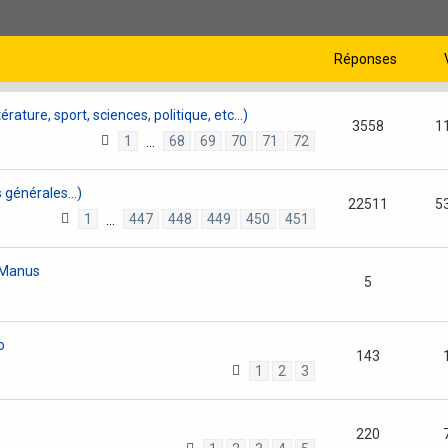
Réponses
rature, sport, sciences, politique, etc...)
3558
1
1
68
69
70
71
72
…
générales...)
22511
5
1
447
448
449
450
451
…
cManus
5
o
143
1
2
3
220