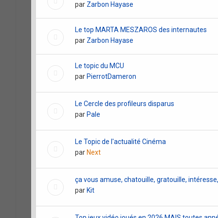
par
Zarbon Hayase
Le top MARTA MESZAROS des internautes
par
Zarbon Hayase
Le topic du MCU
par
PierrotDameron
Le Cercle des profileurs disparus
par
Pale
Le Topic de l'actualité Cinéma
par
Next
ça vous amuse, chatouille, gratouille, intéresse
par
Kit
Top jeux vidéo joués en 2026 MAIS toutes an