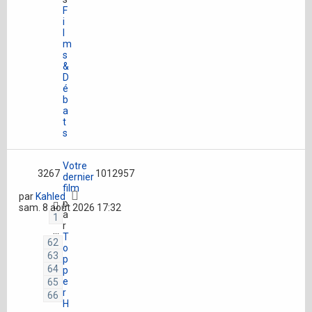
F
i
l
m
s
&
D
é
b
a
t
s
Votre
3267
1012957
dernier
film
par
Kahled
p
sam. 8 août 2026 17:32
a
1
r
…
T
62
o
63
p
64
p
e
65
r
66
H