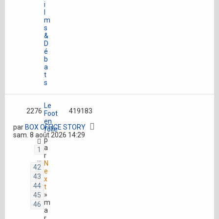
i
l
m
s
&
D
é
b
a
t
s
Le
2276
419183
Foot
en
par
BOX OFFICE STORY
folie
sam. 8 août 2026 14:29
p
a
1
r
…
N
42
e
43
x
44
t
»
45
m
46
a
r