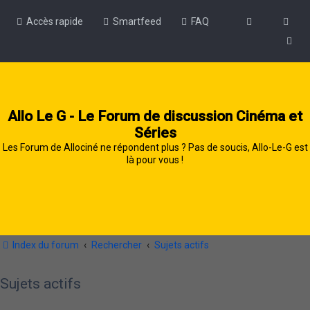
Accès rapide
Smartfeed
FAQ
Allo Le G - Le Forum de discussion Cinéma et
Séries
Les Forum de Allociné ne répondent plus ? Pas de soucis, Allo-Le-G est
là pour vous !
Index du forum
Rechercher
Sujets actifs
Sujets actifs