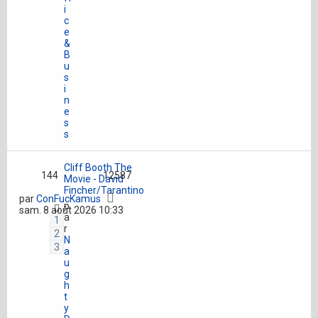
i
c
e
&
B
u
s
i
n
e
s
s
Cliff Booth The
144
12587
Movie - David
Fincher/Tarantino
par
ConFucKamus
p
sam. 8 août 2026 10:33
a
1
r
2
N
3
a
u
g
h
t
y