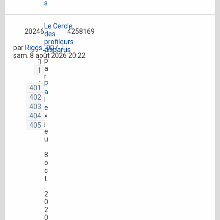
s
Le Cercle
20246
4258169
des
profileurs
par
Riggs_007
disparus
sam. 8 août 2026 20:22
p
a
1
r
…
P
401
a
402
l
403
e
»
404
j
405
e
u
.
8
o
c
t
.
2
0
2
0