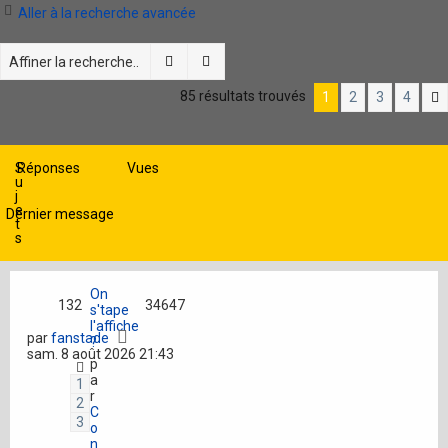
Aller à la recherche avancée
Rechercher
Recherche avancée
85 résultats trouvés
1
2
3
4
S
Réponses
Vues
u
j
e
Dernier message
t
s
On
132
34647
s'tape
l'affiche
par
fanstade
?
sam. 8 août 2026 21:43
p
a
1
r
2
C
3
o
n