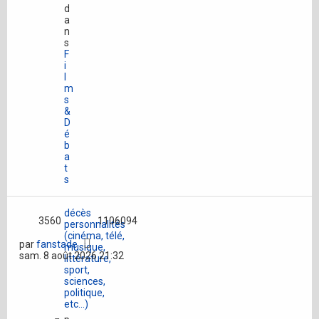
d
a
n
s
F
i
l
m
s
&
D
é
b
a
t
s
décès
3560
1106094
personnalités
(cinéma, télé,
par
fanstade
musique,
sam. 8 août 2026 21:32
littérature,
sport,
sciences,
politique,
etc...)