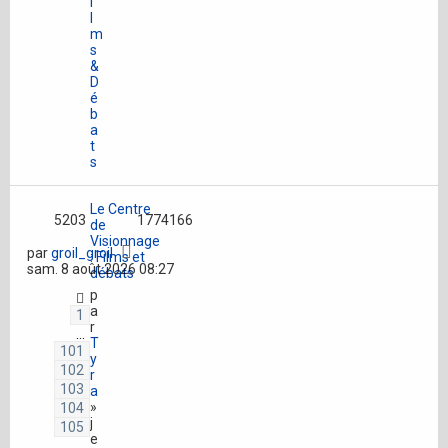
i
l
m
s
&
D
é
b
a
t
s
Le Centre
5203
1774166
de
Visionnage
par
groil_groil
: Films et
sam. 8 août 2026 08:27
débats
p
a
1
r
…
T
101
y
102
r
103
a
»
104
j
105
e