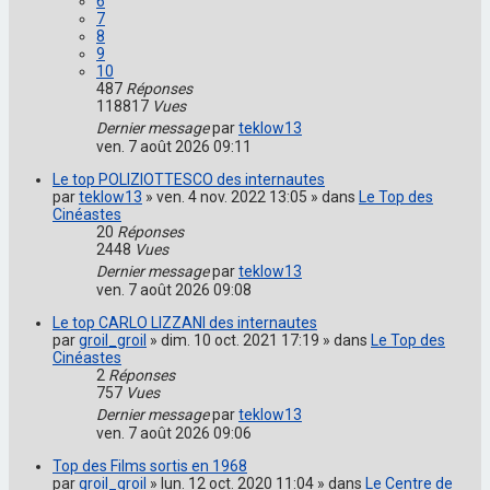
6
7
8
9
10
487
Réponses
118817
Vues
Dernier message
par
teklow13
ven. 7 août 2026 09:11
Le top POLIZIOTTESCO des internautes
par
teklow13
» ven. 4 nov. 2022 13:05 » dans
Le Top des
Cinéastes
20
Réponses
2448
Vues
Dernier message
par
teklow13
ven. 7 août 2026 09:08
Le top CARLO LIZZANI des internautes
par
groil_groil
» dim. 10 oct. 2021 17:19 » dans
Le Top des
Cinéastes
2
Réponses
757
Vues
Dernier message
par
teklow13
ven. 7 août 2026 09:06
Top des Films sortis en 1968
par
groil_groil
» lun. 12 oct. 2020 11:04 » dans
Le Centre de