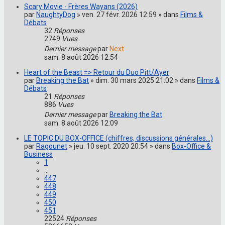
Scary Movie - Frères Wayans (2026)
par
NaughtyDog
» ven. 27 févr. 2026 12:59 » dans
Films &
Débats
32
Réponses
2749
Vues
Dernier message
par
Next
sam. 8 août 2026 12:54
Heart of the Beast => Retour du Duo Pitt/Ayer
par
Breaking the Bat
» dim. 30 mars 2025 21:02 » dans
Films &
Débats
21
Réponses
886
Vues
Dernier message
par
Breaking the Bat
sam. 8 août 2026 12:09
LE TOPIC DU BOX-OFFICE (chiffres, discussions générales...)
par
Ragounet
» jeu. 10 sept. 2020 20:54 » dans
Box-Office &
Business
1
…
447
448
449
450
451
22524
Réponses