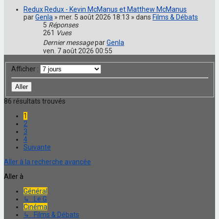
Redux Redux - Kevin McManus et Matthew McManus
par
Genla
» mer. 5 août 2026 18:13 » dans
Films & Débats
5
Réponses
261
Vues
Dernier message
par
Genla
ven. 7 août 2026 00:55
Afficher :
86 résultats trouvés
1
2
3
4
Suivante
Aller à la recherche avancée
Aller à
Général
↳ Le G
Cinéma
↳ Films & Débats