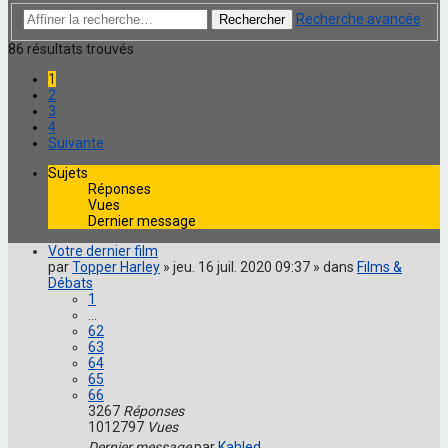
Recherche avancée
Rechercher
86 résultats trouvés
1
2
3
4
Suivante
Sujets
Réponses
Vues
Dernier message
Votre dernier film
par
Topper Harley
» jeu. 16 juil. 2020 09:37 » dans
Films &
Débats
1
…
62
63
64
65
66
3267
Réponses
1012797
Vues
Dernier message
par
Kahled