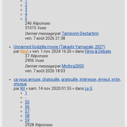
1
2
3
4
5
246
Réponses
31015
Vues
Dernier message
par
Tamponn Destartinn
ven. 7 août 2026 21:38
Unnamed Godzilla movie (Takashi Yamazaki, 202?)
par
Next
» ven. 1 nov. 2024 16:26 » dans
Films & Débats
37
Réponses
2906
Vues
Dernier message
par
Mothra2000
ven. 7 août 2026 18:03
ça vous amuse, chatouille, gratouille, intéresse, émeut, irrite,
choque
par
Kit
» sam. 14 nov. 2020 01:55 » dans
Le G
1
…
55
56
57
58
59
2928
Réponses