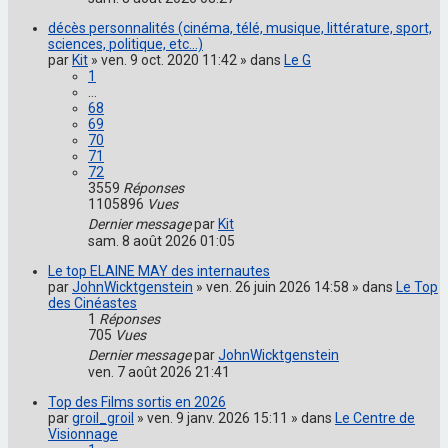
décès personnalités (cinéma, télé, musique, littérature, sport,
sciences, politique, etc...)
par
Kit
» ven. 9 oct. 2020 11:42 » dans
Le G
1
…
68
69
70
71
72
3559
Réponses
1105896
Vues
Dernier message
par
Kit
sam. 8 août 2026 01:05
Le top ELAINE MAY des internautes
par
JohnWicktgenstein
» ven. 26 juin 2026 14:58 » dans
Le Top
des Cinéastes
1
Réponses
705
Vues
Dernier message
par
JohnWicktgenstein
ven. 7 août 2026 21:41
Top des Films sortis en 2026
par
groil_groil
» ven. 9 janv. 2026 15:11 » dans
Le Centre de
Visionnage