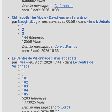
5366652
Vues
Dernier message
par
Cinémaniac
sam. 8 août 2026 10:38
Cliff Booth The Movie - David Fincher/Tarantino
par
NaughtyDog
» mer. 2 avr. 2025 00:58 » dans
Films & Débats
1
2
3
144
Réponses
12558
Vues
Dernier message
par
ConFucKamus
sam. 8 août 2026 10:33
Le Centre de Visionnage : Films et débats
par
Tyra
» jeu. 8 oct. 2020 17:41 » dans
Le Centre de
Visionnage
1
…
101
102
103
104
105
5203
Réponses
1773925
Vues
Dernier message
par
groil_groil
sam. 8 août 2026 08:27