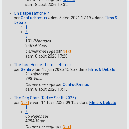
sam. 8 août 2026 17:32
On s'tape l'affiche ?
par
ConFucKamus
» dim. 5 déc. 2021 17:19 » dans
Films &
Débats
1
2
3
131
Réponses
34629
Vues
Dernier message
par
Next
sam. 8 août 2026 17:20
The Last House - Louis Leterrier
par
Genla
» lun. 15 juin 2026 15:25 » dans
Films & Débats
21
Réponses
798
Vues
Dernier message
par
ConFucKamus
sam. 8 août 2026 17:15
The Dog Stars (Ridley Scott, 2026)
par
Next
» ven. 14 févr. 2025 09:12 » dans
Films & Débats
1
2
65
Réponses
4294
Vues
Dernier message
par
Next