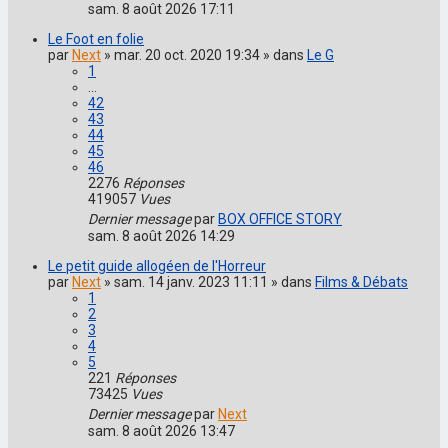
sam. 8 août 2026 17:11
Le Foot en folie
par
Next
» mar. 20 oct. 2020 19:34 » dans
Le G
1
…
42
43
44
45
46
2276
Réponses
419057
Vues
Dernier message
par
BOX OFFICE STORY
sam. 8 août 2026 14:29
Le petit guide allogéen de l'Horreur
par
Next
» sam. 14 janv. 2023 11:11 » dans
Films & Débats
1
2
3
4
5
221
Réponses
73425
Vues
Dernier message
par
Next
sam. 8 août 2026 13:47