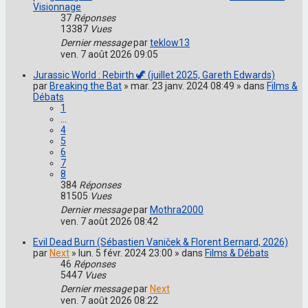
Visionnage
37
Réponses
13387
Vues
Dernier message
par
teklow13
ven. 7 août 2026 09:05
Jurassic World : Rebirth 🦖 (juillet 2025, Gareth Edwards)
par
Breaking the Bat
» mar. 23 janv. 2024 08:49 » dans
Films &
Débats
1
…
4
5
6
7
8
384
Réponses
81505
Vues
Dernier message
par
Mothra2000
ven. 7 août 2026 08:42
Evil Dead Burn (Sébastien Vaniček & Florent Bernard, 2026)
par
Next
» lun. 5 févr. 2024 23:00 » dans
Films & Débats
46
Réponses
5447
Vues
Dernier message
par
Next
ven. 7 août 2026 08:22