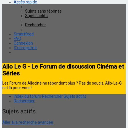
Accès rapide
Sujets sans réponse
Sujets actifs
Rechercher
Smartfeed
FAQ
Connexion
S’enregistrer
Allo Le G - Le Forum de discussion Cinéma et
Séries
Les Forum de Allociné ne répondent plus ? Pas de soucis, Allo-Le-G
est là pour vous !
Index du forum
Rechercher
Sujets actifs
Rechercher
Sujets actifs
Aller à la recherche avancée