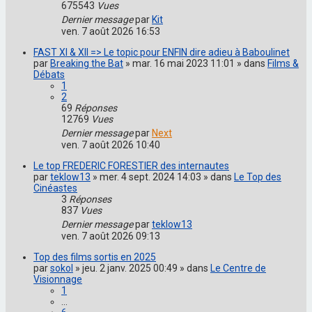
675543
Vues
Dernier message
par
Kit
ven. 7 août 2026 16:53
FAST XI & XII => Le topic pour ENFIN dire adieu à Baboulinet
par
Breaking the Bat
» mar. 16 mai 2023 11:01 » dans
Films &
Débats
1
2
69
Réponses
12769
Vues
Dernier message
par
Next
ven. 7 août 2026 10:40
Le top FREDERIC FORESTIER des internautes
par
teklow13
» mer. 4 sept. 2024 14:03 » dans
Le Top des
Cinéastes
3
Réponses
837
Vues
Dernier message
par
teklow13
ven. 7 août 2026 09:13
Top des films sortis en 2025
par
sokol
» jeu. 2 janv. 2025 00:49 » dans
Le Centre de
Visionnage
1
…