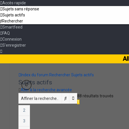
Accès rapide
Sujets sans réponse
Sujets actifs
Rechercher
Smartfeed
FAQ
Connexion
S’enregistrer
Al
Index du forum
Rechercher
Sujets actifs
Sujets actifs
Aller à la recherche avancée
88 résultats trouvés
Rechercher
Recherche avancée
1
2
3