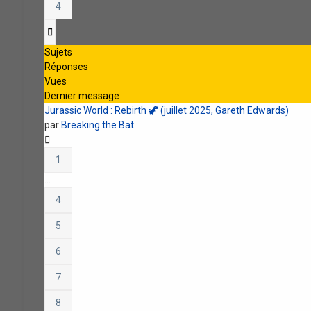
4
Suivante
Sujets
Réponses
Vues
Dernier message
Jurassic World : Rebirth 🦖 (juillet 2025, Gareth Edwards)
par
Breaking the Bat
1
…
4
5
6
7
8