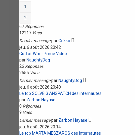
1
2
67
Réponses
12217
Vues
Dernier message
par
Gekko
jeu. 6 août 2026 20:42
God of War - Prime Video
par
NaughtyDog
26
Réponses
2555
Vues
Dernier message
par
NaughtyDog
jeu. 6 août 2026 20:40
Le top SOLVEIG ANSPATCH des internautes
par
Zarbon Hayase
0
Réponses
9
Vues
Dernier message
par
Zarbon Hayase
jeu. 6 août 2026 20:14
Le top MARTA MESZAROS des internautes