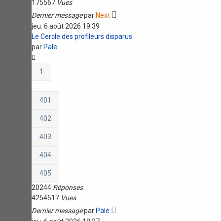
175567
Vues
Dernier message
par
Next
jeu. 6 août 2026 19:39
Le Cercle des profileurs disparus
par
Pale
1
…
401
402
403
404
405
20244
Réponses
4254517
Vues
Dernier message
par
Pale