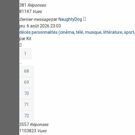
381
Réponses
81147
Vues
Dernier message
par
NaughtyDog
jeu. 6 août 2026 23:03
décès personnalités (cinéma, télé, musique, littérature, sport, s
par
Kit
1
…
68
69
70
71
72
3557
Réponses
1103823
Vues