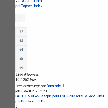
Votre dernier film
par
Topper Harley
1
…
62
63
64
65
66
3266
Réponses
1011252
Vues
Dernier message
par
fanstade
jeu. 6 août 2026 21:30
FAST XI & XII => Le topic pour ENFIN dire adieu à Baboulinet
par
Breaking the Bat