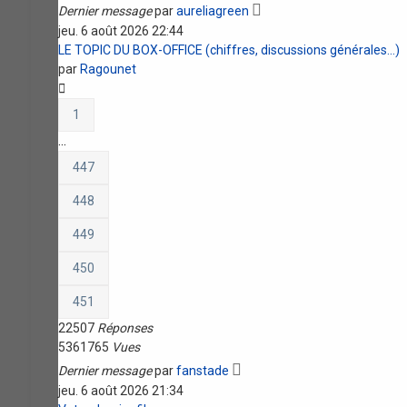
Dernier message
par
aureliagreen
jeu. 6 août 2026 22:44
LE TOPIC DU BOX-OFFICE (chiffres, discussions générales...)
par
Ragounet
1
…
447
448
449
450
451
22507
Réponses
5361765
Vues
Dernier message
par
fanstade
jeu. 6 août 2026 21:34