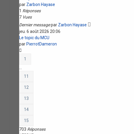
par
Zarbon Hayase
1
Réponses
7
Vues
Dernier message
par
Zarbon Hayase
jeu. 6 août 2026 20:06
Le topic du MCU
par
PierrotDameron
1
…
11
12
13
14
15
703
Réponses