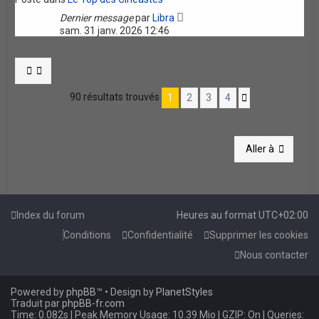
Dernier message
par
Libra
sam. 31 janv. 2026 12:46
90 résultats trouvés
1
2
3
4
Suivante
Aller à
Index du forum
Heures au format
UTC+02:00
Conditions
Confidentialité
Supprimer les cookies
Nous contacter
Powered by
phpBB
™
• Design by
PlanetStyles
Traduit par
phpBB-fr.com
Time: 0.082s
| Peak Memory Usage: 10.39 Mio | GZIP: On |
Queries: