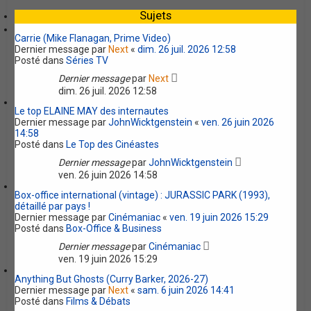
e
Sujets
r
Carrie (Mike Flanagan, Prime Video)
Dernier message par
Next
«
dim. 26 juil. 2026 12:58
Posté dans
Séries TV
Dernier message
par
Next
dim. 26 juil. 2026 12:58
Le top ELAINE MAY des internautes
Dernier message par
JohnWicktgenstein
«
ven. 26 juin 2026
14:58
Posté dans
Le Top des Cinéastes
Dernier message
par
JohnWicktgenstein
ven. 26 juin 2026 14:58
Box-office international (vintage) : JURASSIC PARK (1993),
détaillé par pays !
Dernier message par
Cinémaniac
«
ven. 19 juin 2026 15:29
Posté dans
Box-Office & Business
Dernier message
par
Cinémaniac
ven. 19 juin 2026 15:29
Anything But Ghosts (Curry Barker, 2026-27)
Dernier message par
Next
«
sam. 6 juin 2026 14:41
Posté dans
Films & Débats