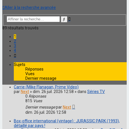
Aller à la recherche avancée
Recherche
Rechercher
avancée
89 résultats trouvés
1
2
3
4
Suivante
Sujets
Réponses
Vues
Dernier message
Carrie (Mike Flanagan, Prime Video)
par
Next
» dim. 26 juil. 2026 12:58 » dans
Séries TV
0
Réponses
815
Vues
Dernier message
par
Next
dim. 26 juil. 2026 12:58
Box-office international (vintage) : JURASSIC PARK (1993),
détaillé par pays !