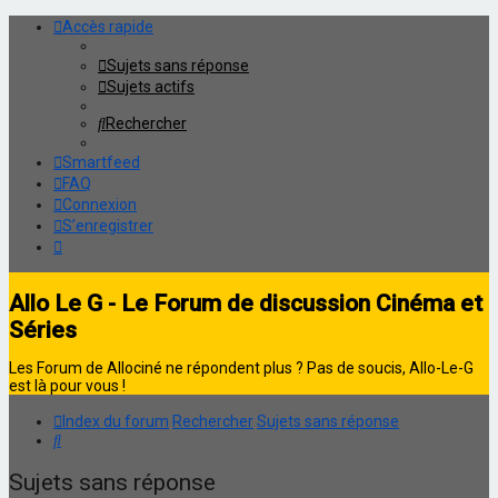
Accès rapide
Sujets sans réponse
Sujets actifs
Rechercher
Smartfeed
FAQ
Connexion
S’enregistrer
Allo Le G - Le Forum de discussion Cinéma et
Séries
Les Forum de Allociné ne répondent plus ? Pas de soucis, Allo-Le-G
est là pour vous !
Index du forum
Rechercher
Sujets sans réponse
Rechercher
Sujets sans réponse