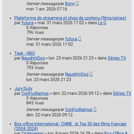
Dernier message
par
Bony
mer. 1 avr. 2026 07:16
Plateforme de streaming et choix de contenu (films/séries)
par
futura
» mar. 31 mars 2026 11:02 » dans
Le G
0
Réponses
796
Vues
Dernier message
par
futura
mar. 31 mars 2026 11:02
Task - HBO
par
NaughtyDog
» lun. 23 mars 2026 21:23 » dans
Séries TV
0
Réponses
793
Vues
Dernier message
par
NaughtyDog
lun. 23 mars 2026 21:23
Jury Duty
par
ConFucKamus
» dim. 22 mars 2026 09:12 » dans
Séries TV
0
Réponses
843
Vues
Dernier message
par
ConFucKamus
dim. 22 mars 2026 09:12
Box-office international : CHINE : le Top 30 des films français
(2004-2024)
par
Cinémaniac
» lun. 9 mars 2026 16:29 » dans
Box-Office &