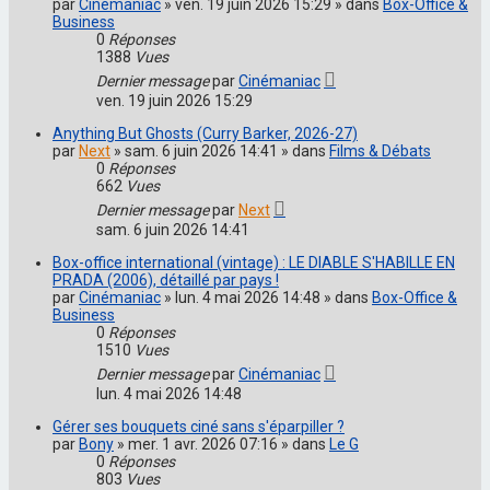
par
Cinémaniac
» ven. 19 juin 2026 15:29 » dans
Box-Office &
Business
0
Réponses
1388
Vues
Dernier message
par
Cinémaniac
ven. 19 juin 2026 15:29
Anything But Ghosts (Curry Barker, 2026-27)
par
Next
» sam. 6 juin 2026 14:41 » dans
Films & Débats
0
Réponses
662
Vues
Dernier message
par
Next
sam. 6 juin 2026 14:41
Box-office international (vintage) : LE DIABLE S'HABILLE EN
PRADA (2006), détaillé par pays !
par
Cinémaniac
» lun. 4 mai 2026 14:48 » dans
Box-Office &
Business
0
Réponses
1510
Vues
Dernier message
par
Cinémaniac
lun. 4 mai 2026 14:48
Gérer ses bouquets ciné sans s'éparpiller ?
par
Bony
» mer. 1 avr. 2026 07:16 » dans
Le G
0
Réponses
803
Vues