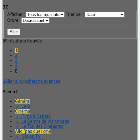
Afficher :
Trier par :
Ordre :
89 résultats trouvés
1
2
3
4
Suivante
Aller à la recherche avancée
Aller à
Général
↳ Le G
Cinéma
↳ Films & Débats
↳ Le Centre de Visionnage
↳ Le Top des Cinéastes
Allo (pas que) ciné
↳ Séries TV